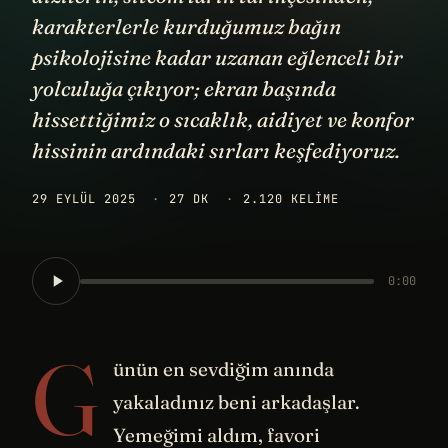
karakterlerle kurduğumuz bağın
psikolojisine kadar uzanan eğlenceli bir
yolculuğa çıkıyor; ekran başında
hissettiğimiz o sıcaklık, aidiyet ve konfor
hissinin ardındaki sırları keşfediyoruz.
29 EYLÜL 2025
·
27 DK
·
2.120 KELIME
0:00
G
ünün en sevdiğim anında
yakaladınız beni arkadaşlar.
Yemeğimi aldım, favori