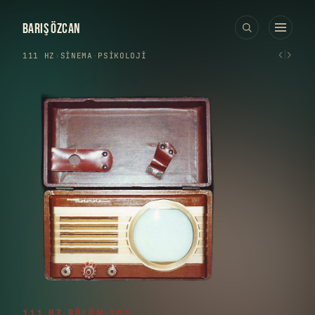
BARIŞ ÖZCAN
‹
›
111 HZ
›
SINEMA
·
PSIKOLOJI
111 HZ
·
BÖLÜM 203