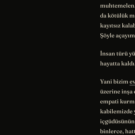
muhtemelen. F
da kötülük me
kayıtsız kalab
Şöyle açayım
İnsan türü y
hayatta kaldı
Yani bizim
e
üzerine inşa 
empati kurma
kabilemizde 
içgüdüsünün 
binlerce, hat