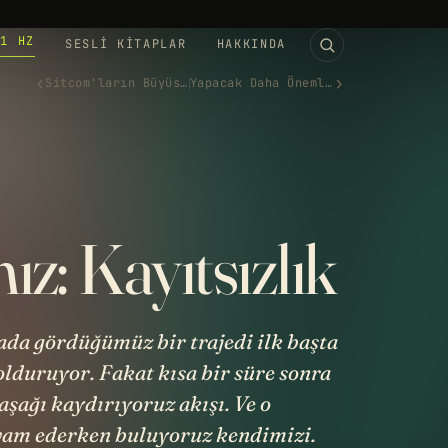
11 HZ
SESLI KITAPLAR
HAKKINDA
‹
›
Sitcom'ların Büyüsü: Neden Te…
Yapacak Daha Önemli İşleri Ol…
ız: Kayıtsızlık
ada gördüğümüz bir trajedi ilk başta
dolduruyor. Fakat kısa bir süre sonra
aşağı kaydırıyoruz akışı. Ve o
evam ederken buluyoruz kendimizi.