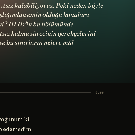
ıtsız kalabiliyoruz. Peki neden böyle
ışlığından emin olduğu konulara
ini? 111 Hz'in bu bölümünde
ıtsız kalma sürecinin gerekçelerini
 ve bu sınırların nelere mâl
0:00
k yoğunum ki
kip edemedim