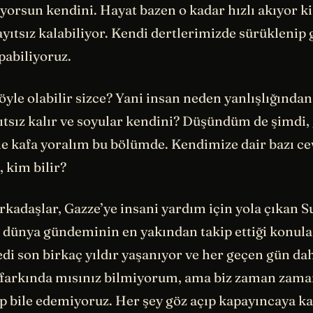
orsun kendini. Hayat bazen o kadar hızlı akıyor ki
yıtsız kalabiliyor. Kendi dertlerimizde sürüklenip 
abiliyoruz.
yle olabilir sizce? Yani insan neden yanlışlığında
tsız kalır ve soyular kendini? Düşündüm de şimdi, g
e kafa yoralım bu bölümde. Kendimize dair bazı ce
, kim bilir?
arkadaşlar, Gazze’ye insani yardım için yola çıkan 
 dünya gündeminin en yakından takip ettiği konular
edi son birkaç yıldır yaşanıyor ve her geçen gün d
 farkında mısınız bilmiyorum, ama biz zaman zama
ip bile edemiyoruz. Her şey göz açıp kapayıncaya k