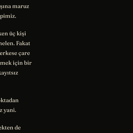
ışına maruz
pimiz.
ken üç kişi
elen. Fakat
herkese çare
mek için bir
ayıtsız
noktadan
z yani.
ekten de