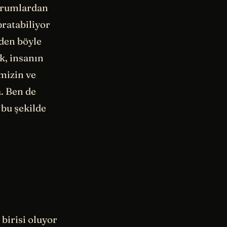
durumlardan
pratabiliyor
eden böyle
k, insanın
imizin ve
a. Ben de
 bu şekilde
birisi oluyor