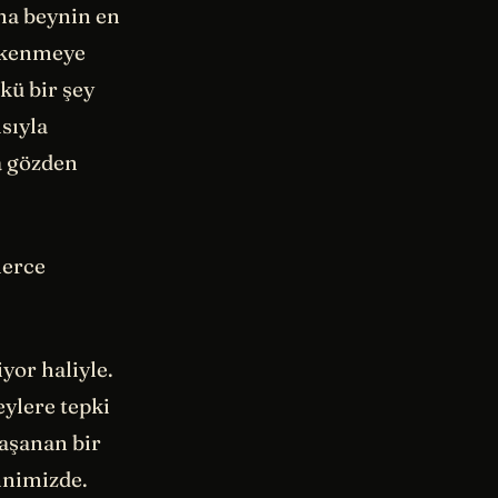
ma beynin en
tükenmeye
kü bir şey
sıyla
da gözden
lerce
yor haliyle.
ylere tepki
yaşanan bir
hnimizde.