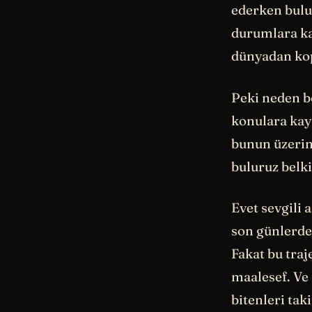
ederken buluy
durumlara ka
dünyadan kop
Peki neden bö
konulara kayı
bunun üzerin
buluruz belki
Evet sevgili 
son günlerde
Fakat bu traj
maalesef. Ve
bitenleri tak