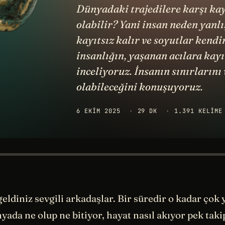
Dünyadaki trajedilere karşı kay
olabilir? Yani insan neden yanl
kayıtsız kalır ve soyutlar kend
insanlığın, yaşanan acılara kay
inceliyoruz. İnsanın sınırlarını
olabileceğini konuşuyoruz.
6 EKIM 2025
·
29 DK
·
1.391 KELIME
geldiniz sevgili arkadaşlar. Bir süredir o kadar ço
yada ne olup ne bitiyor, hayat nasıl akıyor pek ta