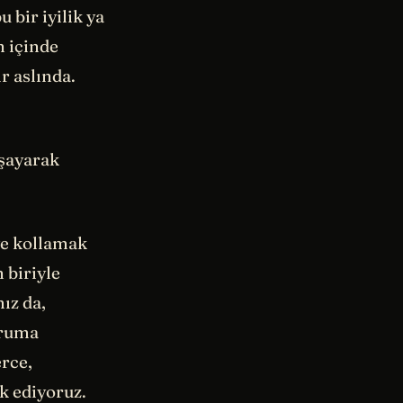
 bir iyilik ya
n içinde
ır aslında.
aşayarak
e kollamak
 biriyle
ız da,
oruma
erce,
k ediyoruz.