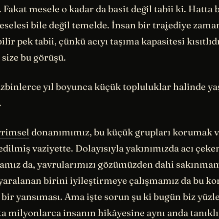
akat mesele o kadar da basit değil tabii ki. Hatta bu
selesi bile değil temelde. İnsan bir trajediye zama
ilir pek tabii, çünkü acıyı taşıma kapasitesi kısıtlıd
 size bu görüşü.
üzbinlerce yıl boyunca küçük topluluklar halinde y
.
vrimsel
donanımımız, bu küçük grupları korumak v
edilmiş vaziyette. Dolayısıyla yakınımızda acı çeken
mız da, yavrularımızı gözümüzden dahi sakınmam
yaralanan birini iyileştirmeye çalışmamız da bu k
bir yansıması. Ama işte sorun şu ki bugün biz yüzl
ta milyonlarca insanın hikâyesine aynı anda tanıklı