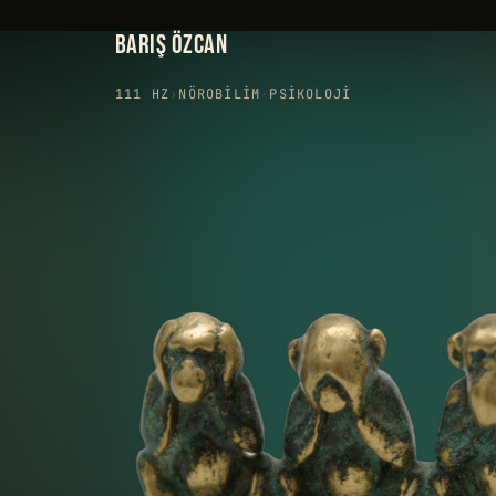
BARIŞ ÖZCAN
111 HZ
›
NÖROBILIM
·
PSIKOLOJI