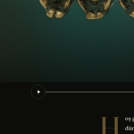
H
oş 
dün