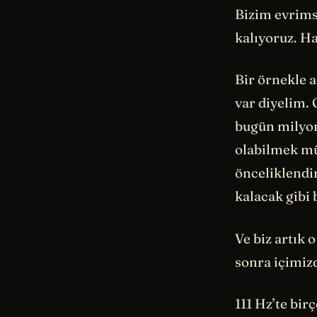
Bizim evrims
kalıyoruz. H
Bir örnekle a
var diyelim.
bugün milyonl
olabilmek mü
önceliklendi
kalacak gibi 
Ve biz artık 
sonra içimizd
111 Hz’te bir