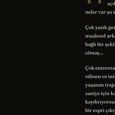
açı
neler var şu
Çok yazık ge
maalesef arka
bağlı bir şek
olmuş…
Çok enteresan
edinen ve ini
yaşanan traj
saniye için k
kaydırıyorsun
bir espri çık