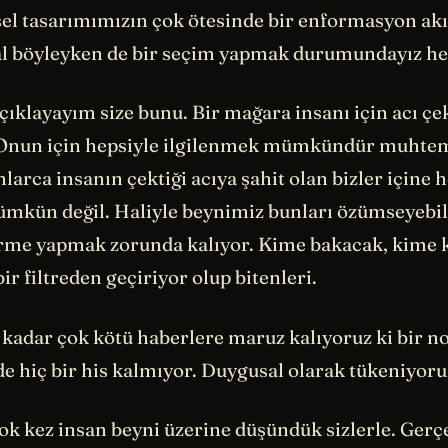
el tasarımımızın çok ötesinde bir enformasyon ak
al böyleyken de bir seçim yapmak durumundayız he
çıklayayım size bunu. Bir mağara insanı için acı çe
 Onun için hepsiyle ilgilenmek mümkündür muhtem
arca insanın çektiği acıya şahit olan bizler içine 
mkün değil. Haliyle beynimiz bunları özümseyebil
rme yapmak zorunda kalıyor. Kime bakacak, kime k
bir filtreden geçiriyor olup bitenleri.
o kadar çok kötü haberlere maruz kalıyoruz ki bir 
e hiç bir his kalmıyor. Duygusal olarak tükeniyoru
çok kez insan beyni üzerine düşündük sizlerle. Gerç