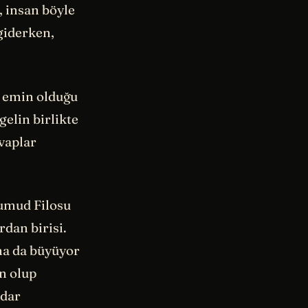
, insan böyle
giderken,
n emin olduğu
elin birlikte
vaplar
Sumud Filosu
dan birisi.
aha da büyüyor
n olup
adar