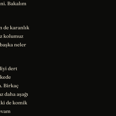
eni. Bakalım
n de karanlık
miz kolumuz
 başka neler
iyi dert
lkede
. Birkaç
az daha aşağı
elki de komik
devam