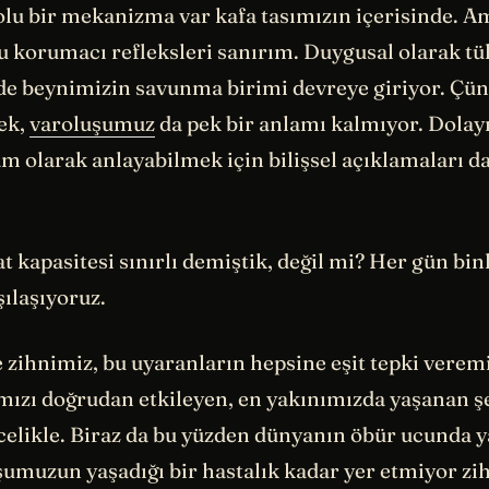
olu bir mekanizma var kafa tasımızın içerisinde. A
 bu korumacı refleksleri sanırım. Duygusal olarak 
 de beynimizin savunma birimi devreye giriyor. Çün
ek,
varoluşumuz
da pek bir anlamı kalmıyor. Dolayı
tam olarak anlayabilmek için bilişsel açıklamaları 
t kapasitesi sınırlı demiştik, değil mi? Her gün bin
ılaşıyoruz.
zihnimiz, bu uyaranların hepsine eşit tepki veremi
mızı doğrudan etkileyen, en yakınımızda yaşanan şe
celikle. Biraz da bu yüzden dünyanın öbür ucunda 
şumuzun yaşadığı bir hastalık kadar yer etmiyor zi