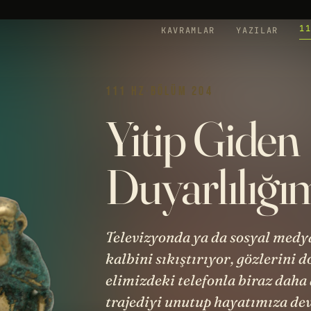
1
KAVRAMLAR
YAZILAR
111 HZ
·
BÖLÜM 204
Yitip Giden
Duyarlılığım
Televizyonda ya da sosyal medy
kalbini sıkıştırıyor, gözlerini 
elimizdeki telefonla biraz daha 
trajediyi unutup hayatımıza d