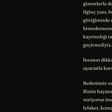
gizemlerle d
ilginç yanı,
gittiğimizde
hissedemezs
kayıtsızlığı 
geçirmeliyiz.
İnsanın dikka
uyaranla karş
Bedenimiz ve 
Bizim hayatı
veriyoruz ön
felaket, kom