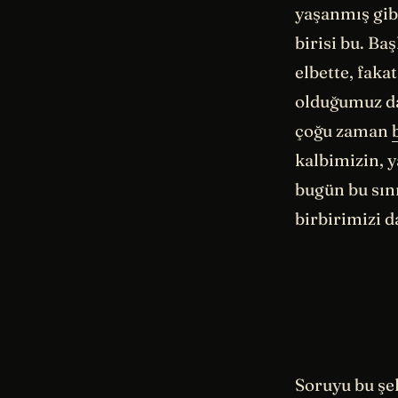
yaşanmış gib
birisi bu. Ba
elbette, fak
olduğumuz dah
çoğu zaman
kalbimizin, y
bugün bu sını
birbirimizi 
Soruyu bu şe