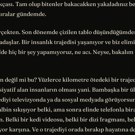
kçası. Tam olup bitenler bakacakken yakaladınız b
 sıralar gündemde.
rçekten. Son dönemde çizilen tablo düşündüğümde
daşlar. Bir insanlık trajedisi yaşanıyor ve biz eli
ilde hiç bir şey yapamıyoruz, ne acı. Neyse, bakalım
 değil mi bu? Yüzlerce kilometre ötedeki bir trajed
siyatif alan insanların olması yani. Bambaşka bir ü
ediyi televizyonda ya da sosyal medyada görüyorsun
albin sıkışıyor belki, ama sonra elinde telefonla bir
. Belki bir kedi videosu, belki bir dizi fragmanı, b
ıyor karşına. Ve o trajediyi orada bırakıp hayatına 