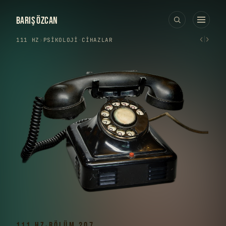
BARIŞ ÖZCAN
‹
›
111 HZ
›
PSIKOLOJI
·
CIHAZLAR
111 HZ
·
BÖLÜM 207