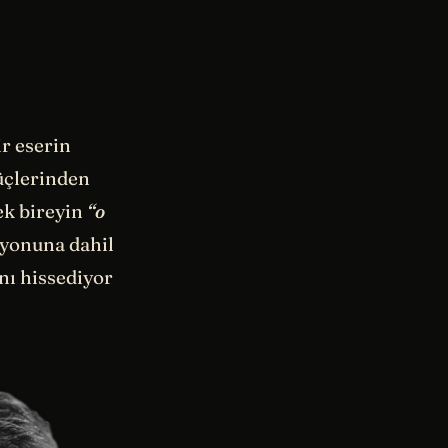
ir eserin
güçlerinden
rek bireyin
“o
iyonuna dahil
ını hissediyor