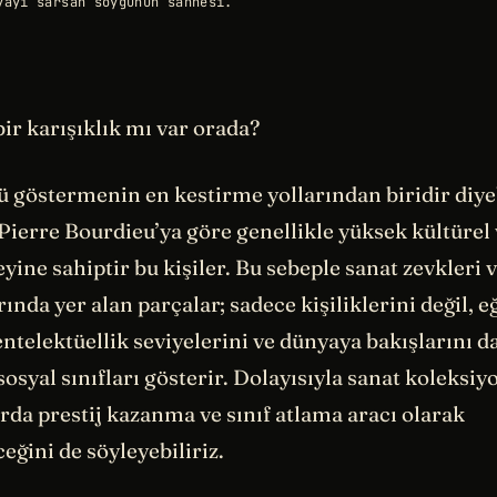
yayı sarsan soygunun sahnesi.
bir karışıklık mı var orada?
ü göstermenin en kestirme yollarından biridir diyeb
 Pierre Bourdieu’ya göre genellikle yüksek kültüre
ine sahiptir bu kişiler. Bu sebeple sanat zevkleri 
ında yer alan parçalar; sadece kişiliklerini değil, e
entelektüellik seviyelerini ve dünyaya bakışlarını da
 sosyal sınıfları gösterir. Dolayısıyla sanat koleksiy
da prestij kazanma ve sınıf atlama aracı olarak
ceğini de söyleyebiliriz.