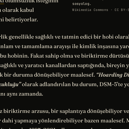
ki
ölümsüzlük isteğinin
sosyolog.
ı olarak kabul
Wikimedia Commons · CC BY-
i belirtiyorlar.
ik genellikle sağlıklı ve tatmin edici bir hobi olar
 anlam ve tamamlama arayışı ile kimlik inşasına ya
bu hobinin. Fakat sahip olma ve biriktirme dürtüsü
ağlıklı ve yaratıcı kanallardan saptığında, bireyin 
ik bir duruma dönüşebiliyor maalesef.
“Hoarding Di
ozukluğu”
olarak adlandırılan bu durum, DSM-5'te ye
anı aynı zamanda.
 biriktirme arzusu, bir saplantıya dönüşebiliyor ve 
ler dahi yapmaya yönlendirebiliyor bazen maalesef. 