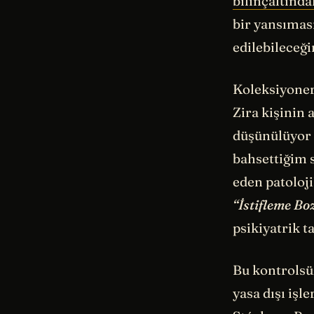
bilinçaltında
bir yansımas
edilebileceğin
Koleksiyonerl
Zira kişinin
düşünülüyor 
bahsettiğim s
eden patoloj
“İstifleme B
psikiyatrik t
Bu kontrolsüz
yasa dışı iş