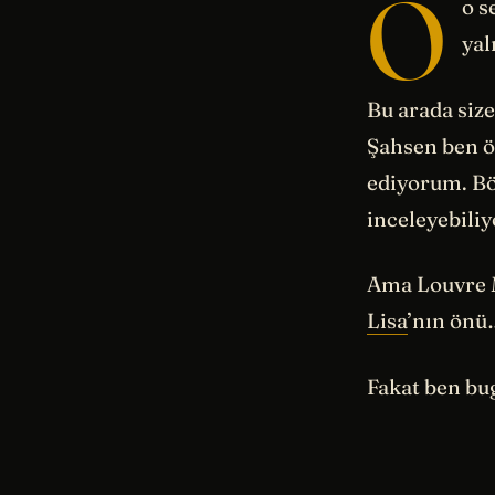
O
o s
ya
Bu arada size
Şahsen ben ö
ediyorum. Bö
inceleyebili
Ama Louvre M
Lisa
’nın önü
Fakat ben bu