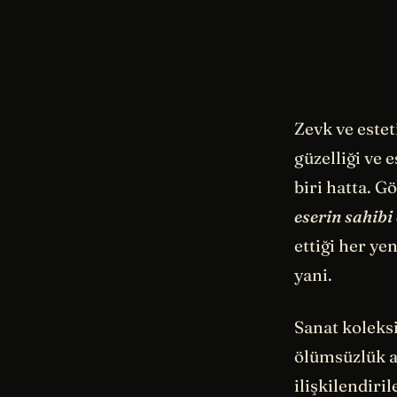
Zevk ve estet
güzelliği ve 
biri hatta. G
eserin sahibi
ettiği her ye
yani.
Sanat koleks
ölümsüzlük a
ilişkilendiri