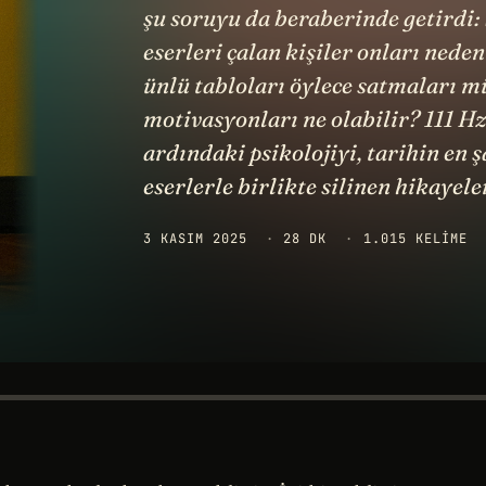
şu soruyu da beraberinde getirdi: S
eserleri çalan kişiler onları nede
ünlü tabloları öylece satmaları
motivasyonları ne olabilir? 111 H
ardındaki psikolojiyi, tarihin en 
eserlerle birlikte silinen hikayele
3 KASIM 2025
·
28 DK
·
1.015 KELIME