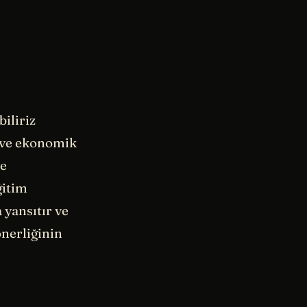
iliriz
l ve ekonomik
ve
ğitim
 yansıtır ve
onerliğinin