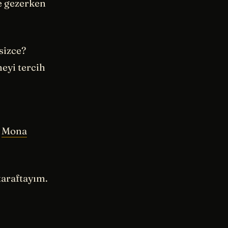
ze gezerken
sizce?
eyi tercih
i
Mona
taraftayım.