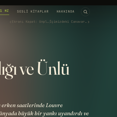
11 HZ
SESLI KITAPLAR
HAKKINDA
‹
›
Ekranı Kapat: Unplugged Akımı
İçimizdeki Canavar ve Mesih K…
ığı ve Ünlü
 erken saatlerinde Louvre
ünyada büyük bir yankı uyandırdı ve