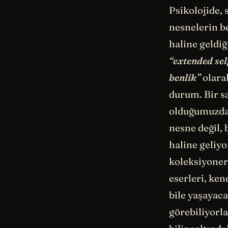
Psikolojide,
nesnelerin be
haline geldiğ
“extended sel
benlik”
olarak
durum. Bir s
olduğumuzda o
nesne değil, 
haline geliyo
koleksiyonerl
eserleri, ken
bile yaşayaca
görebiliyorl