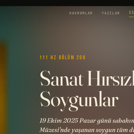
1
KAVRAMLAR
YAZILAR
111 HZ
·
BÖLÜM 208
Sanat Hırsızl
Soygunlar
19 Ekim 2025 Pazar günü sabahın
Müzesi'nde yaşanan soygun tüm d