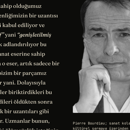
 sahip olduğumuz
nliğimizin bir uzantısı
i kabul ediliyor ve
f”
yani
“genişletilmiş
 adlandırılıyor bu
anat eserine sahip
 eser, artık sadece bir
bizim bir parçamız
r yani. Dolayısıyla
er biriktirdikleri bu
dileri öldükten sonra
k bir uzantıları gibi
ar. Uzmanlar bunun,
Pierre Bourdieu; sanat kol
kültürel sermaye üzerinden