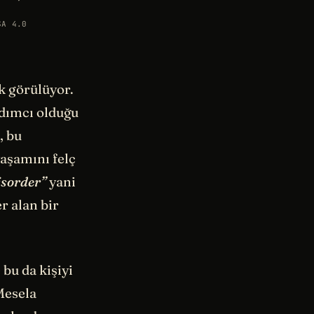
SA 4.0
ak görülüyor.
rdımcı olduğu
, bu
yaşamını felç
sorder”
yani
r alan bir
bu da kişiyi
Mesela