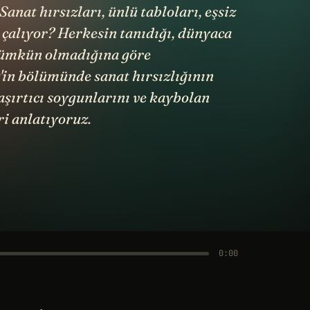
anat hırsızları, ünlü tabloları, eşsiz
n çalıyor? Herkesin tanıdığı, dünyaca
 mümkün olmadığına göre
z'in bölümünde sanat hırsızlığının
şaşırtıcı soygunlarını ve kaybolan
ri anlatıyoruz.
0:00