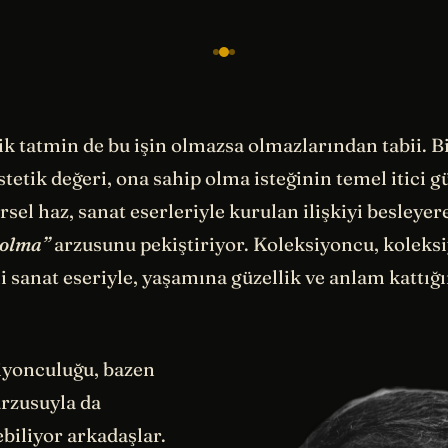
ik tatmin de bu işin olmazsa olmazlarından tabii. B
estetik değeri, ona sahip olma isteğinin temel itici 
örsel haz, sanat eserleriyle kurulan ilişkiyi besleye
 olma”
arzusunu pekiştiriyor. Koleksiyoncu, koleks
ni sanat eseriyle, yaşamına güzellik ve anlam kattığ
iyonculuğu, bazen
rzusuyla da
lebiliyor arkadaşlar.