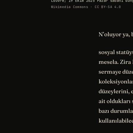
Louvre; 19 Ekim 2025 Pazar sabahı dün
Wikimedia Commons · CC BY-SA 4.0
N’oluyor ya, 
sosyal statüy
mesela. Zira
sermaye düzey
koleksiyonlar
düzeylerini, 
ait oldukları
bazı durumlar
kullanılabile