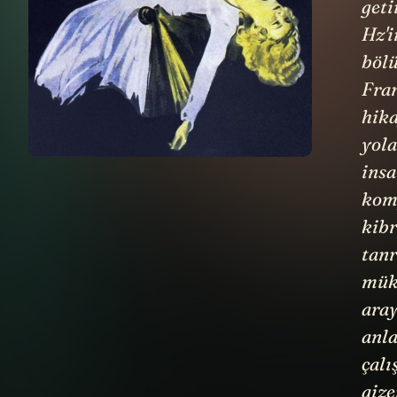
geti
Hz'i
böl
Fran
hik
yola
insa
kom
kibr
tanr
mük
aray
anl
çalı
gize