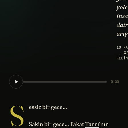
yolc
insa
dair
arıy
10 KA
·
3
KELIM
0:00
S
essiz bir gece…
Sakin bir gece… Fakat
Tanrı
’nın