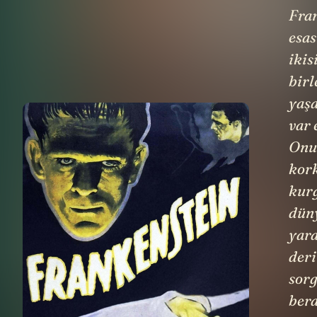
Fran
esas
ikis
birl
yaş
var 
Onu
kork
kur
dün
yara
der
sor
ber