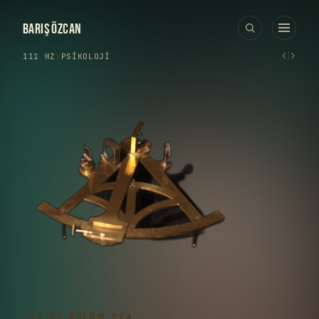
BARIŞ ÖZCAN
‹
›
111 HZ
›
PSIKOLOJI
111 HZ
·
BÖLÜM 214