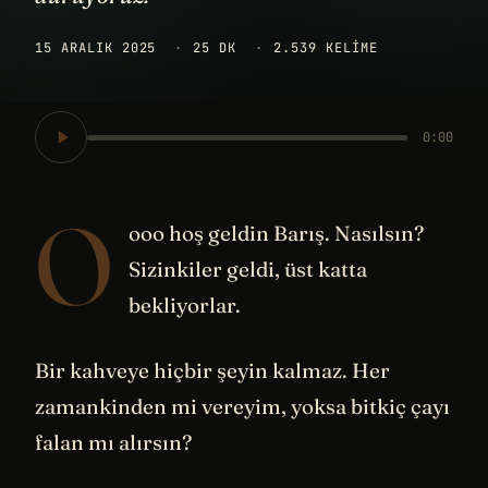
15 ARALIK 2025
·
25 DK
·
2.539 KELIME
0:00
O
ooo hoş geldin Barış. Nasılsın?
Sizinkiler geldi, üst katta
bekliyorlar.
Bir kahveye hiçbir şeyin kalmaz. Her
zamankinden mi vereyim, yoksa bitkiç çayı
falan mı alırsın?