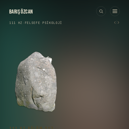
BARIŞ ÖZCAN
‹
›
111 HZ
›
FELSEFE
·
PSIKOLOJI
111 HZ
·
BÖLÜM 217