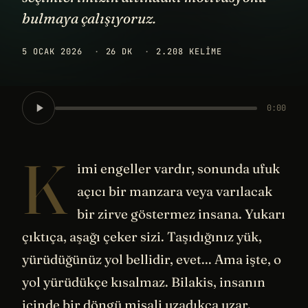
bulmaya çalışıyoruz.
5 OCAK 2026
·
26 DK
·
2.208 KELIME
0:00
K
imi engeller vardır, sonunda ufuk
açıcı bir manzara veya varılacak
bir zirve göstermez insana. Yukarı
çıktıça, aşağı çeker sizi. Taşıdığınız yük,
yürüdüğünüz yol bellidir, evet... Ama işte, o
yol yürüdükçe kısalmaz. Bilakis, insanın
içinde bir döngü misali uzadıkça uzar.