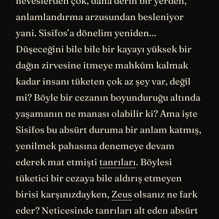
heveslerden çok, daha derin bir yerden,
anlamlandırma arzusundan besleniyor
yani. Sisifos’a dönelim yeniden...
Düşeceğini bile bile bir kayayı yüksek bir
dağın zirvesine itmeye mahkûm kalmak
kadar insanı tüketen çok az şey var, değil
mi? Böyle bir cezanın boyunduruğu altında
yaşamanın ne manası olabilir ki? Ama işte
Sisifos bu absürt duruma bir anlam katmış,
yenilmek pahasına denemeye devam
ederek mat etmişti
tanrıları
. Böylesi
tüketici bir cezaya bile aldırış etmeyen
birisi karşınızdayken,
Zeus
olsanız ne fark
eder? Neticesinde tanrıları alt eden absürt