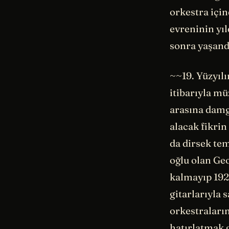
orkestra içi
evreninin yıl
sonra yaşand
~~19. Yüzyıl
itibarıyla mü
arasına damg
alacak fikri
da dirsek tem
oğlu olan Geo
kalmayıp 192
gitarlarıyla 
orkestraların
hatırlatmak 