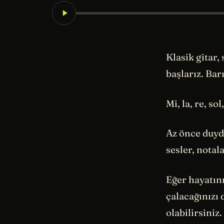
Klasik gitar,
başlarız. Bar
Mi, la, re, so
Az önce duydu
sesler, notala
Eğer hayatını
çalacağınızı 
olabilirsiniz