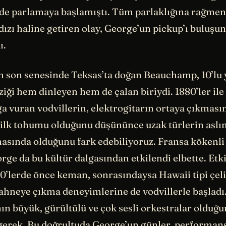
nde parlamaya başlamıştı. Tüm parlaklığına rağme
dızı haline getiren olay, George’un pickup’ı buluşun
ı.
ın son senesinde Teksas’ta doğan Beauchamp, 10’lu 
ziği hem dinleyen hem de çalan biriydi. 1880’ler ile
a vuran vodvillerin, elektrogitarın ortaya çıkması
n ilk tohumu olduğunu düşününce uzak türlerin aslı
asında olduğunu fark edebiliyoruz. Fransa kökenli 
rge da bu kültür dalgasından etkilendi elbette. Et
0’lerde önce keman, sonrasındaysa Hawaii tipi çelik
sahneye çıkma deneyimlerine de vodvillerle başladı
ın büyük, gürültülü ve çok sesli orkestralar olduğu
gerek. Bu doğrultuda George’un günler, performans