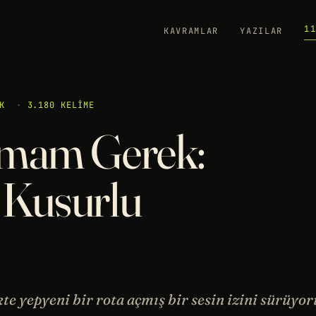
1
KAVRAMLAR
YAZILAR
K
·
3.180 KELIME
rmam Gerek:
n Kusurlu
e yepyeni bir rota açmış bir sesin izini sürüyor