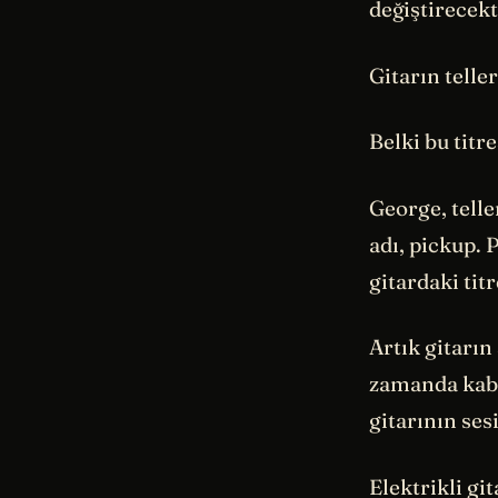
değiştirecekt
Gitarın telle
Belki bu titr
George, telle
adı, pickup. P
gitardaki tit
Artık gitarın 
zamanda kabl
gitarının ses
Elektrikli gi