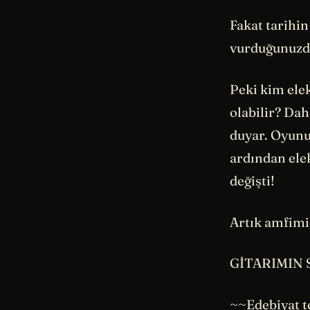
Fakat tarihin
vurduğunuzda,
Peki kim ele
olabilir? Dah
duyar. Oyunu
ardından ele
değişti!
Artık amfimiz
GİTARIMIN
~~Edebiyat t