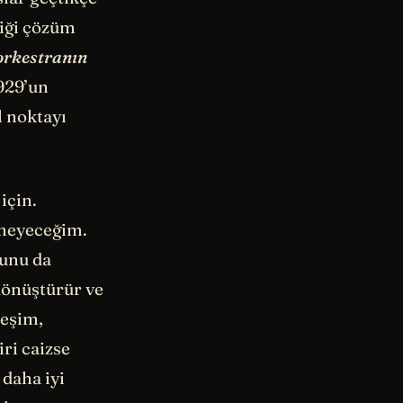
diği çözüm
orkestranın
929’un
l noktayı
için.
nmeyeceğim.
ğunu da
 dönüştürür ve
leşim,
iri caizse
 daha iyi