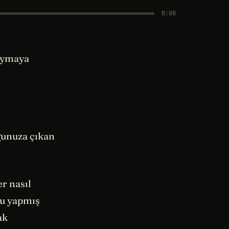
0:00
duymaya
uğunuza çıkan
er nasıl
nu yapmış
ak