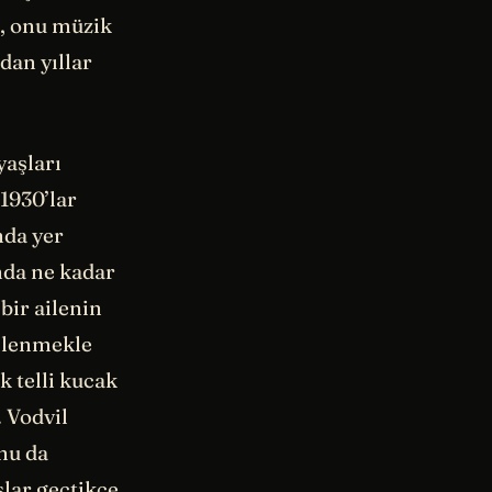
n, onu müzik
dan yıllar
yaşları
 1930’lar
nda yer
nda ne kadar
bir ailenin
kilenmekle
 telli kucak
. Vodvil
nu da
lar geçtikçe