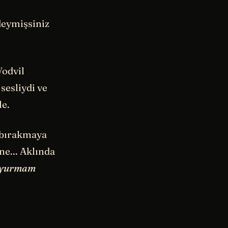
ldeymişsiniz
Vodvil
sesliydi ve
le.
 bırakmaya
ne... Aklında
duyurmam