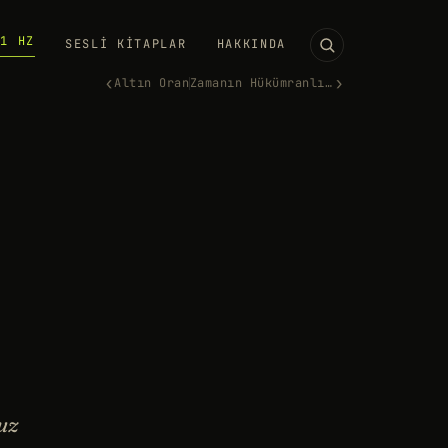
11 HZ
SESLI KITAPLAR
HAKKINDA
‹
›
Altın Oran
Zamanın Hükümranlığı
uz