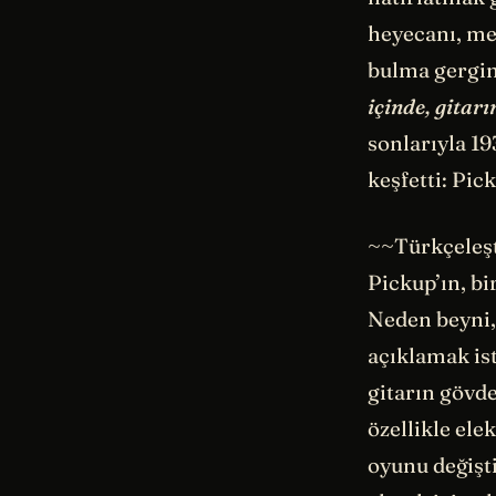
heyecanı, me
bulma gergin
içinde, gitar
sonlarıyla 19
keşfetti: Pi
~~Türkçeleşti
Pickup’ın, b
Neden beyni, 
açıklamak ist
gitarın gövde
özellikle elek
oyunu değişti