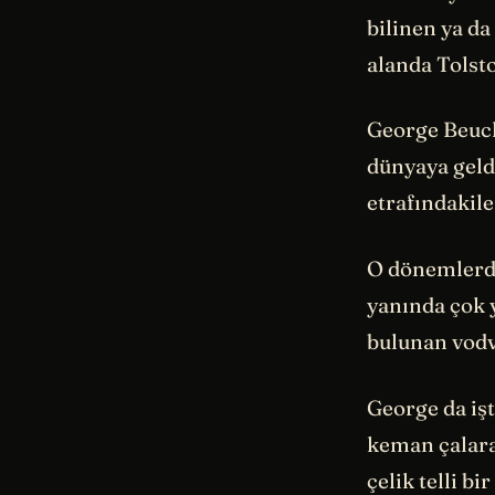
bilinen ya da
alanda Tolsto
George Beuch
dünyaya geld
etrafındakile
O dönemlerde,
yanında çok 
bulunan vodvi
George da işt
keman çalara
çelik telli bi