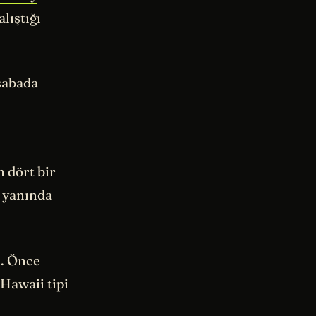
lıştığı
sabada
 dört bir
 yanında
i. Önce
Hawaii tipi