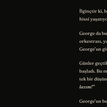
İlginçtir ki,
hissi yaşatıyo
George da bu 
orkestrası, y
George’un gi
Günler geçti
başladı. Bu 
tek bir düşün
lazım!”
George’un bu