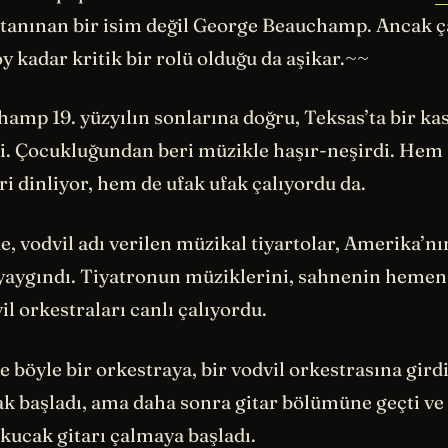
 tanınan bir isim değil George Beauchamp. Ancak ça
y kadar kritik bir rolü olduğu da aşikar.~~
amp 19. yüzyılın sonlarına doğru, Teksas’ta bir ka
i. Çocukluğundan beri müzikle haşır-neşirdi. Hem
ri dinliyor, hem de ufak ufak çalıyordu da.
 vodvil adı verilen müzikal tiyartolar, Amerika’nın
yaygındı. Tiyatronun müziklerini, sahnenin hemen
l orkestraları canlı çalıyordu.
e böyle bir orkestraya, bir vodvil orkestrasına gird
k başladı, ama daha sonra gitar bölümüne geçti ve 
r kucak gitarı çalmaya başladı.