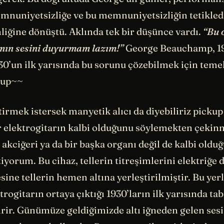
mnuniyetsizliğe ve bu memnuniyetsizliğin tetikle
liğine dönüştü. Aklında tek bir düşünce vardı.
“Bu 
ımın sesini duyurmam lazım!”
George Beauchamp, 1
30’un ilk yarısında bu sorunu çözebilmek için teme
ckup~~
rmek istersek manyetik alıcı da diyebiliriz pickup 
ir elektrogitarın kalbi olduğunu söylemekten çeki
akciğeri ya da bir başka organı değil de kalbi oldu
iyorum. Bu cihaz, tellerin titreşimlerini elektriğe
sine tellerin hemen altına yerleştirilmiştir. Bu yer
trogitarın ortaya çıktığı 1930’ların ilk yarısında tab
rir. Günümüze geldiğimizde altı iğneden gelen sesi