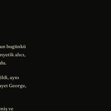
unun bugünkü
nyetik alıcı,
rdu.
ildi, aynı
ayet George,
lmiş ve