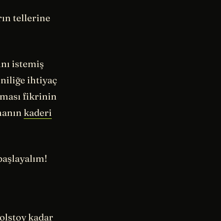
rın tellerine
nı istemiş
niliğe ihtiyaç
ması fikrinin
ümanın
kaderi
başlayalım!
olstoy
kadar