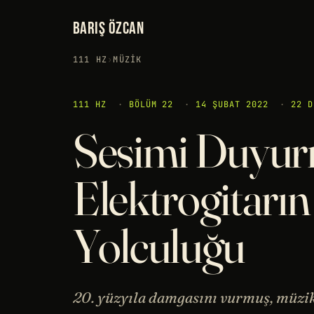
BARIŞ ÖZCAN
111 HZ
›
MÜZIK
111 HZ
·
BÖLÜM 22
·
14 ŞUBAT 2022
·
22 D
Sesimi Duyu
Elektrogitarı
Yolculuğu
20. yüzyıla damgasını vurmuş, müzikt