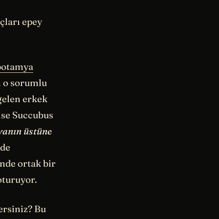
çları epey
potamya
n o sorumlu
 gelen erkek
 ise Succubus
yanın üstüne
rde
nde ortak bir
oturuyor.
ersiniz? Bu