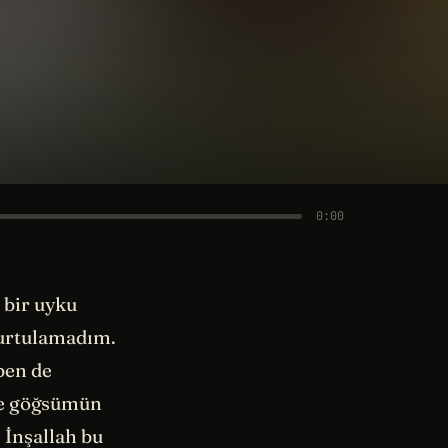
0:00
 bir uyku
kurtulamadım.
ben de
de göğsümün
 İnşallah bu