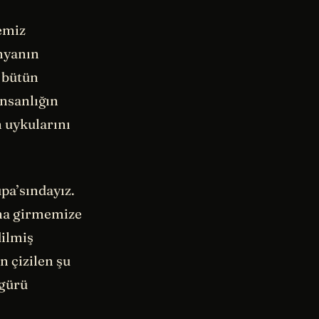
emiz
nyanın
, bütün
insanlığın
n uykularını
pa’sındayız.
ına girmemize
dilmiş
 çizilen şu
igürü