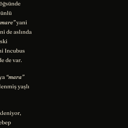
 göğsünde
 ünlü
tmare”
yani
ni de aslında
ski
ni Incubus
e de var.
ya
“mara”
tlenmiş yaşlı
kleniyor,
sebep