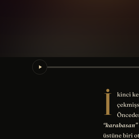
İ
kinci k
çekmişs
Önceden
“karabasan”
üstüne biri 