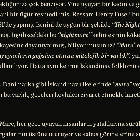
baktığımıza çok benziyor. Yine uyuyan bir kadın ve
ani bir figür resmedilmiş. Ressam Henry Fuseli bu
81’de yapmış. İsmini de uygun bir şekilde
“The Nigh
ş. İngilizce’deki bu
“nightmare”
kelimesinin köke
kayesine dayanıyormuş, biliyor musunuz?
“Mare”
e
uyuyanların göğsüne oturan mitolojik bir varlık”
, ya
lanılıyor. Hatta aynı kelime İskandinav folkloründ
re, Danimarka gibi İskandinav ülkelerinde
“mare”
ve
n bu varlık, geceleri köylüleri ziyaret etmekle lane
 Mare, her gece uyuyan insanların yataklarına sürü
rgalarının üstüne oturuyor ve kabus görmelerine 