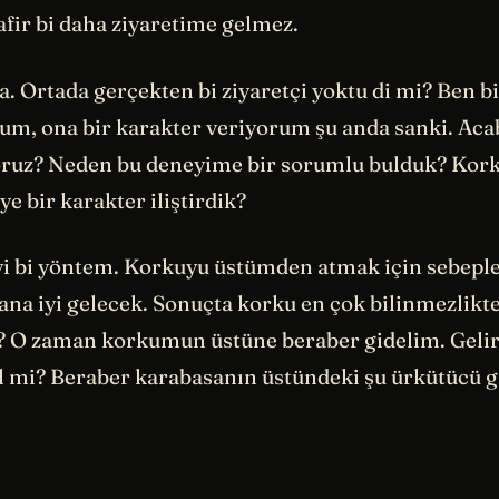
fir bi daha ziyaretime gelmez.
a. Ortada gerçekten bi ziyaretçi yoktu di mi? Ben b
orum, ona bir karakter veriyorum şu anda sanki. Ac
oruz? Neden bu deneyime bir sorumlu bulduk? Ko
e bir karakter iliştirdik?
i bi yöntem. Korkuyu üstümden atmak için sebeple
na iyi gelecek. Sonuçta korku en çok bilinmezlikte
i? O zaman korkumun üstüne beraber gidelim. Gelirs
l mi? Beraber karabasanın üstündeki şu ürkütücü 