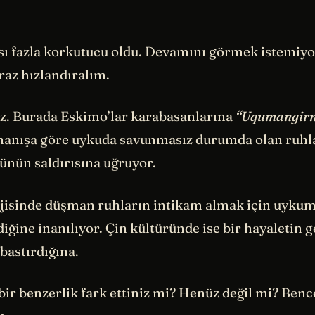
 fazla korkutucu oldu. Devamını görmek istemiy
az hızlandıralım.
z. Burada Eskimo’lar karabasanlarına
“Uqumangirn
nanışa göre uykuda savunmasız durumda olan ruhlar
nün saldırısına uğruyor.
jisinde düşman ruhların intikam almak için uykum
ğine inanılıyor. Çin kültüründe ise bir hayaletin g
astırdığına.
ir benzerlik fark ettiniz mi? Henüz değil mi? Benc