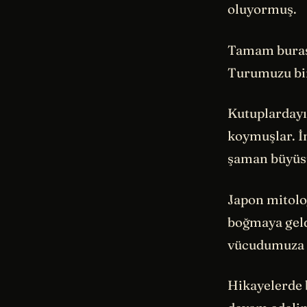
oluyormuş.
Tamam burası
Turumuzu bir
Kutuplardayı
koymuşlar. İ
şaman büyüsü
Japon mitolo
boğmaya geldi
vücudumuza b
Hikayelerde b