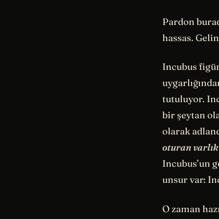
Pardon burad
hassas. Gelin
Incubus figü
uygarlığınd
tutuluyor. In
bir şeytan ol
olarak adlan
oturan varlık
Incubus’un g
unsur var: I
O zaman hazı