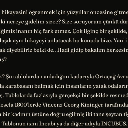
 hikayesini öğrenmek için yüzyıllar öncesine gitm
eki nereye gidelim sizce? Size soruyorum çünkü dü
iğimiz inanın hiç fark etmez. Çok ilginç bir şekilde
laşık aynı hikayeyi anlatacak bu konuda bize. Yani 
ak diyebiliriz belki de.. Hadi gidip bakalım herkesi
ış?
k? Şu tablolardan anladığım kadarıyla Ortaçağ Avru
da karabasanı bulmak için insanların yatak odalar
. Tablolarda fazlasıyla gerçekçi bir şekilde resme
esela 1800’lerde Vincenz Georg Kininger tarafından
 bir kadının üstüne doğru eğilmiş iki tane şeytan f
 Tablonun ismi İncubi ya da diğer adıyla İNCUBUS.