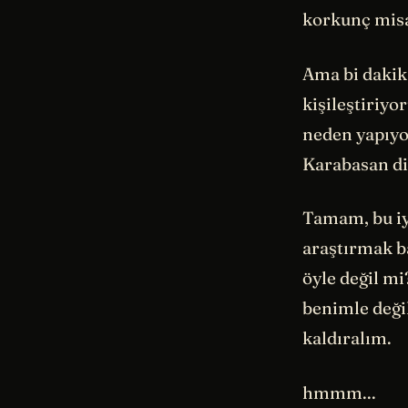
korkunç misa
Ama bi dakik
kişileştiriy
neden yapıy
Karabasan diy
Tamam, bu iy
araştırmak ba
öyle değil m
benimle deği
kaldıralım.
hmmm...