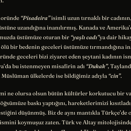
m.
kloründe
“Pisadeira”
isimli uzun tırnaklı bir cadının
üstüne uzandığına inanılırmış. Kanada ve Amerika’
muzda üstümüze oturan bir
“yaşlı cadı”
ya dair hika
 ölü bir bedenin geceleri üstümüze tırmandığına in
ründe geceleri bizi ziyaret eden şeytani kadının is
ya’da bu istenmeyen misafirin adı
“Dukak”
, Taylan
u Müslüman ülkelerde ise bildiğimiz adıyla
“cin”
.
mi ne olursa olsun bütün kültürler korkutucu bir va
ğsümüze baskı yaptığını, hareketlerimizi kısıtladı
estiğini düşünmüş. Biz de aynı mantıkla Türkçe’de 
ismini koymuşuz zaten. Türk ve Altay mitolojisind