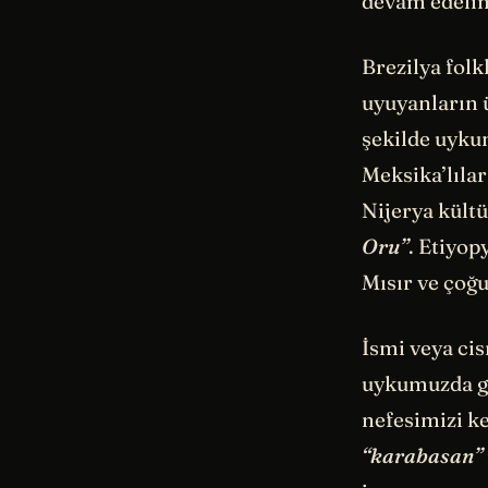
devam edeli
Brezilya fol
uyuyanların 
şekilde uyku
Meksika’lılar
Nijerya kültü
Oru”
. Etiyop
Mısır ve çoğ
İsmi veya cis
uykumuzda gö
nefesimizi k
“karabasan”