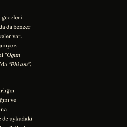
, geceleri
da da benzer
yeler var.
anıyor.
mi
“Ogun
d’da
“Phi am”
,
rlığın
ğını ve
ona
e de uykudaki