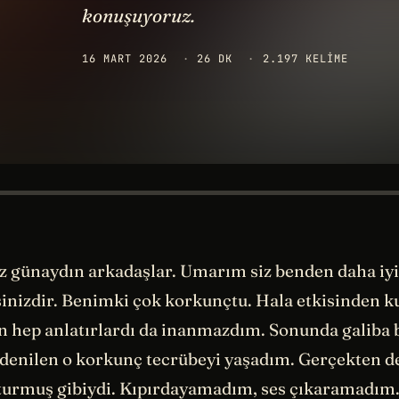
konuşuyoruz.
16 MART 2026
·
26 DK
·
2.197 KELIME
ez günaydın arkadaşlar. Umarım siz benden daha iyi
inizdir. Benimki çok korkunçtu. Hala etkisinden 
 hep anlatırlardı da inanmazdım. Sonunda galiba 
denilen o korkunç tecrübeyi yaşadım. Gerçekten 
oturmuş gibiydi. Kıpırdayamadım, ses çıkaramadım.