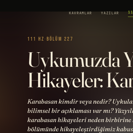
1
KAVRAMLAR
YAZILAR
111 HZ
·
BÖLÜM 227
Uykumuzda Y
Hikayeler: Ka
Karabasan kimdir veya nedir? Uykular
bilimsel bir açıklaması var mı? Yüzyıl
karabasan hikayeleri neden birbirine 
bölümünde hikayeleştirdiğimiz kabus