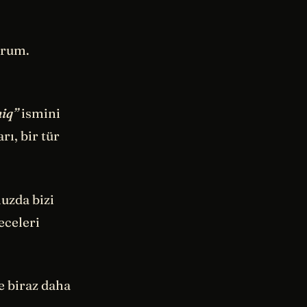
orum.
iq”
ismini
ı, bir tür
uzda bizi
eceleri
e biraz daha