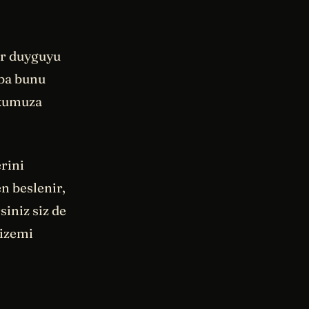
ir duyguyu
aba bunu
rkumuza
rini
n beslenir,
iniz siz de
gizemi