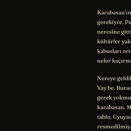
Karabasan’ın
gerekiyor. P
neresine gitt
kültürler yak
kabusları ort
neler kaçırm
Nereye geldi
Vay be. Bura
gerek yokmuş
karabasan. M
tablo. Uyuyan
resmedilmiş.