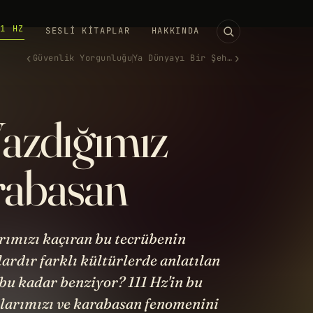
11 HZ
SESLI KITAPLAR
HAKKINDA
‹
›
Güvenlik Yorgunluğu
Ya Dünyayı Bir Şehir Kaplarsa?
azdığımız
rabasan
ımızı kaçıran bu tecrübenin
lardır farklı kültürlerde anlatılan
bu kadar benziyor? 111 Hz'in bu
larımızı ve karabasan fenomenini