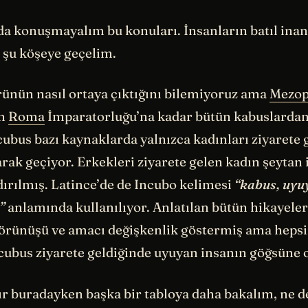
a konuşmayalım bu konuları. İnsanların batıl inan
 şu köşeye geçelim.
rünün nasıl ortaya çıktığını bilemiyoruz ama
Mezo
an
Roma
İmparatorluğu’na kadar bütün kabuslarda
cubus bazı kaynaklarda yalnızca kadınları ziyarete
arak geçiyor. Erkekleri ziyarete gelen kadın şeytan
dırılmış. Latince’de de Incubo kelimesi
“kabus, uyu
”
anlamında kullanılıyor. Anlatılan bütün hikayele
örünüşü ve amacı değişkenlik göstermiş ama hepsi
ncubus ziyarete geldiğinde uyuyan insanın göğsüne 
r buradayken başka bir tabloya daha bakalım, ne d