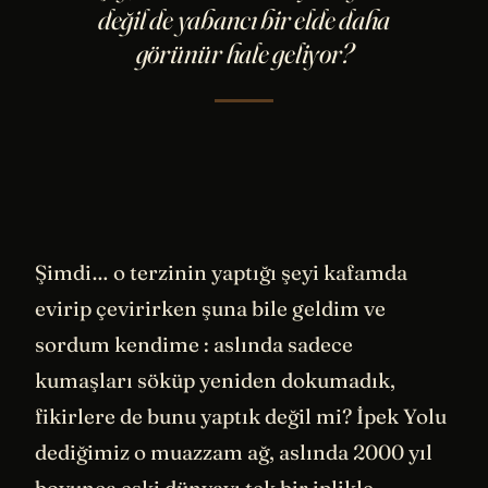
değil de yabancı bir elde daha
görünür hale geliyor?
Şimdi… o terzinin yaptığı şeyi kafamda
evirip çevirirken şuna bile geldim ve
sordum kendime : aslında sadece
kumaşları söküp yeniden dokumadık,
fikirlere de bunu yaptık değil mi? İpek Yolu
dediğimiz o muazzam ağ, aslında 2000 yıl
boyunca eski dünyayı tek bir iplikle