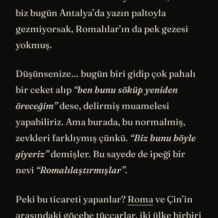
biz bugün Antalya’da yazın paltoyla
gezmiyorsak, Romalılar’ın da pek gezesi
yokmuş.
Düşünsenize… bugün biri gidip çok pahalı
bir ceket alıp
“ben bunu söküp yeniden
öreceğim”
dese, delirmiş muamelesi
yapabiliriz. Ama burada, bu normalmiş,
zevkleri farklıymış çünkü.
“Biz bunu böyle
giyeriz”
demişler. Bu sayede de ipeği bir
nevi
“Romalılaştırmışlar”
.
Peki bu ticareti yapanlar?
Roma
ve Çin’in
arasındaki göçebe tüccarlar, iki ülke birbiri