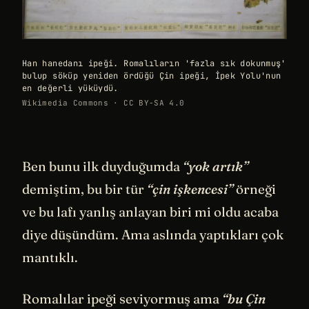
Han hanedanı ipeği. Romalıların 'fazla sık dokunmuş'
bulup söküp yeniden ördüğü Çin ipeği, İpek Yolu'nun
en değerli yüküydü.
Wikimedia Commons · CC BY-SA 4.0
Ben bunu ilk duyduğumda
“yok artık”
demiştim, bu bir tür
“çin işkencesi”
örneği
ve bu lafı yanlış anlayan biri mi oldu acaba
diye düşündüm. Ama aslında yaptıkları çok
mantıklı.
Romalılar ipeği seviyormuş ama
“bu Çin