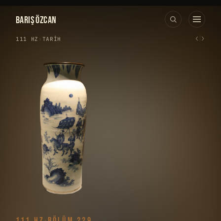
BARIŞ ÖZCAN
‹
›
111 HZ
›
TARIH
111 HZ
·
BÖLÜM 229