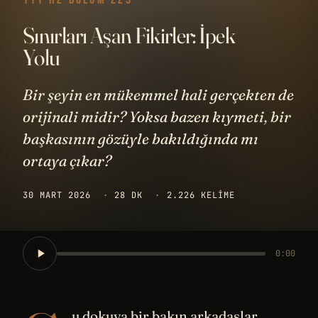
Sınırları Aşan Fikirler: İpek
Yolu
Bir şeyin en mükemmel hali gerçekten de
orijinali midir? Yoksa bazen kıymeti, bir
başkasının gözüyle bakıldığında mı
ortaya çıkar?
30 MART 2026
·
28 DK
·
2.226 KELIME
0:00
u dokuya bir bakın arkadaşlar,