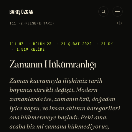
BARIŞ ÖZCAN
‹
›
111 HZ
›
FELSEFE
·
TARIH
111 HZ
·
BÖLÜM 23
·
21 ŞUBAT 2022
·
21 DK
·
1.519 KELIME
Zamanın Hükümranlığı
Zaman kavramıyla ilişkimiz tarih
boyunca sürekli değişti. Modern
zamanlarda ise, zamanın özü, doğadan
iyice koptu, ve insan aklının kategorileri
ona hükmetmeye başladı. Peki ama,
acaba biz mi zamana hükmediyoruz,