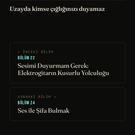
Uzayda kimse çığlığınızı duyamaz
← ÖNCEKI BÖLÜM
BÖLÜM 22
Sesimi Duyurmam Gerek:
Elektrogitarın Kusurlu Yolculuğu
SONRAKI BÖLÜM →
BÖLÜM 24
Ses ile Şifa Bulmak