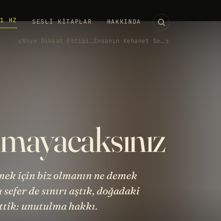
11 HZ
SESLI KITAPLAR
HAKKINDA
‹
›
Neye Dikkat Ettiğine Dikkat Et
İnsanın Kehanet Sevdası
lmayacaksınız
rmek için biz olmanın ne demek
sefer de sınırı aştık, doğadaki
ttik: unutulma hakkı.