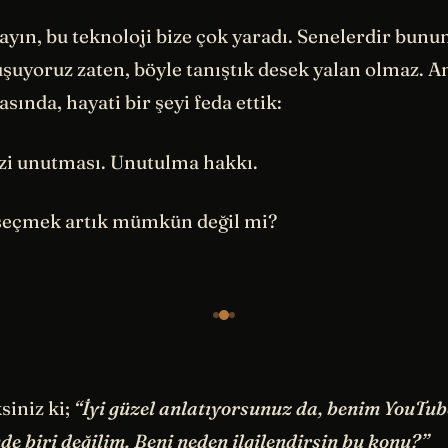
ayın, bu teknoloji bize çok yaradı. Senelerdir bun
şuyoruz zaten, böyle tanıştık desek yalan olmaz. 
sında, hayati bir şeyi feda ettik:
izi unutması. Unutulma hakkı.
seçmek artık mümkün değil mi?
siniz ki;
“İyi güzel anlatıyorsunuz da, benim YouTu
de biri değilim. Beni neden ilgilendirsin bu konu?”