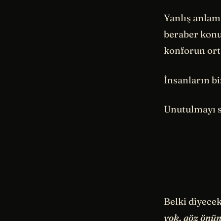
Yanlış anlam
beraber konu
konforun orta
İnsanların b
Unutulmayı 
Belki diyecek
yok, göz önün