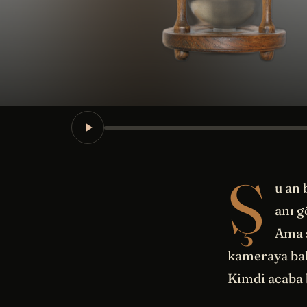
Ş
u an 
anı g
Ama ş
kameraya bak
Kimdi acaba b