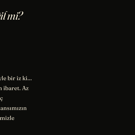
l mi?
 bir iz ki...
n ibaret. Az
iç
 şansımızın
imizle