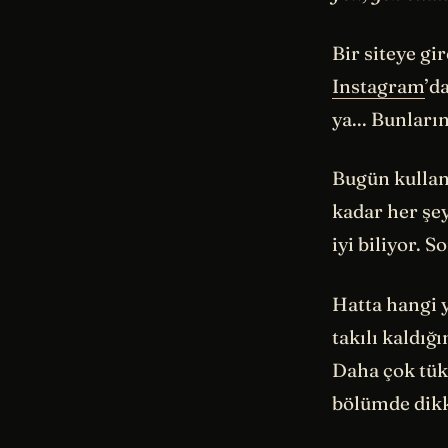
Bir siteye gir
Instagram
’d
ya... Bunların
Bugün kullan
kadar her şey
iyi biliyor. 
Hatta hangi 
takılı kaldığ
Daha çok tük
bölümde dik