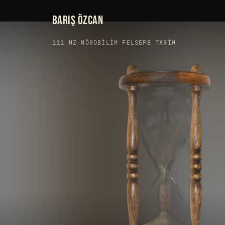
BARIŞ ÖZCAN
111 HZ
›
NÖROBILIM
·
FELSEFE
·
TARIH