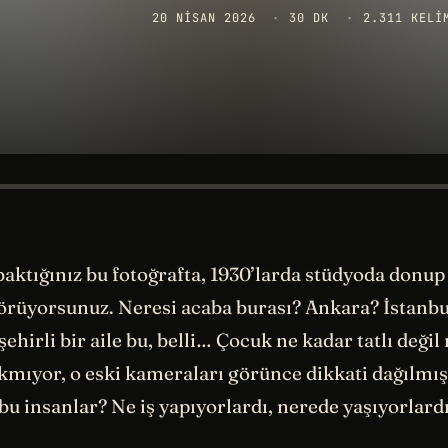
20 NISAN 2026
·
30 DK
·
2.311 KELI
baktığınız bu fotoğrafta, 1930’larda stüdyoda donup
örüyorsunuz. Neresi acaba burası? Ankara? İstanbul 
ehirli bir aile bu, belli… Çocuk ne kadar tatlı deği
mıyor, o eski kameraları görünce dikkati dağılmış
u insanlar? Ne iş yapıyorlardı, nerede yaşıyorlard