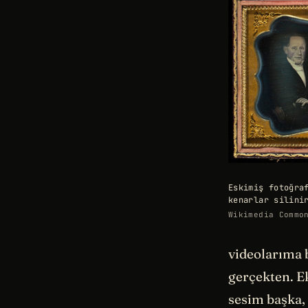
Eskimiş fotoğra
kenarlar silini
Wikimedia Commo
videolarıma 
gerçekten. E
sesim başka,