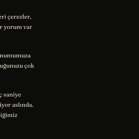
eri çerezler,
tır yorum var
 konumumuza
lduğunuzu çok
ç saniye
iyor aslında.
iğimiz