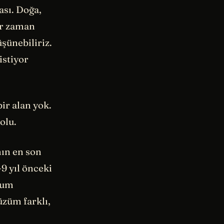
ası. Doğa,
er zaman
üşünebiliriz.
istiyor
ir alan yok.
olu.
ın en son
9 yıl önceki
rum
züm farklı,