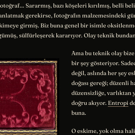
otoğraf… Sararmış, bazı köşeleri kırılmış, belli belir
anlatmak gerekirse, fotoğrafın malzemesindeki g
pkimeye girmiş. Biz buna genel bir isimle oksitlenm
gümüş, sülfürleşerek kararıyor. Olay teknik bundan
Ama bu teknik olay bize
bir şey gösteriyor. Sade
değil, aslında her şey e
doğası gereği; düzenli 
düzensizliğe, varlıktan 
doğru akıyor.
Entropi
de
buna.
O eskime, yok olma hali;