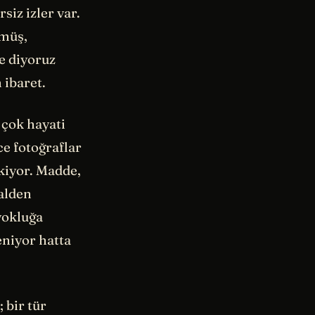
siz izler var.
ümüş,
e diyoruz
 ibaret.
 çok hayati
ce fotoğraflar
skiyor. Madde,
halden
yokluğa
niyor hatta
 bir tür