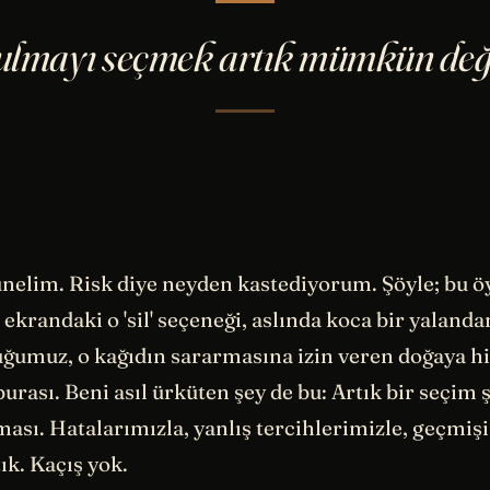
ulmayı seçmek artık mümkün deği
elim. Risk diye neyden kastediyorum. Şöyle; bu öyle
ekrandaki o 'sil' seçeneği, aslında koca bir yalanda
ğumuz, o kağıdın sararmasına izin veren doğaya h
rası. Beni asıl ürküten şey de bu: Artık bir seçim
ası. Hatalarımızla, yanlış tercihlerimizle, geçmiş
ık. Kaçış yok.