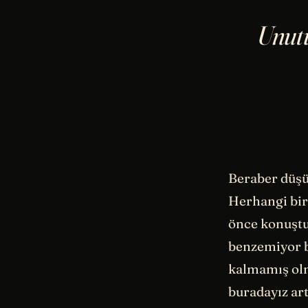
Unut
Beraber düşün
Herhangi bir 
önce konuştu
benzemiyor bu
kalmamış olm
buradayız art