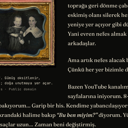
toprağa geri dönme çab
eskimiş olanı silerek h
yeniye yer açıyor gibi d
Yani evren nefes almak 
arkadaşlar.
Ama artık nefes alacak b
Çünkü her yer bizimle d
f. Gümüş oksitlenir,
r; doğa unutmaya yer açar.
Bazen YouTube kanalım
ns · Public domain
sayfalarına iniyorum. 8-
bakıyorum... Garip bir his. Kendime yabancılaşıyo
krandaki halime bakıp
“Bu ben miyim?”
diyorum. Yü
 saçlar uzun… Zaman beni değiştirmiş.