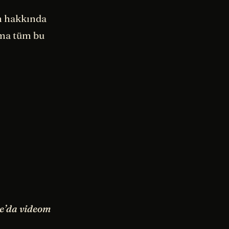
un hakkında
Ama tüm bu
be’da videom