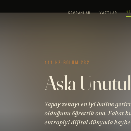
1
KAVRAMLAR
YAZILAR
111 HZ
·
BÖLÜM 232
Asla Unutu
Yapay zekayı en iyi haline geti
olduğunu öğrettik ona. Fakat bu 
entropiyi dijital dünyada kaybe