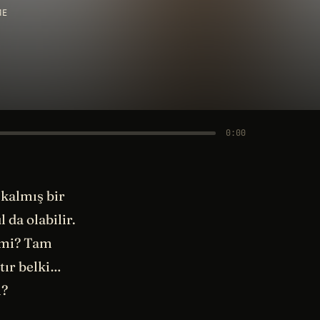
ME
0:00
 kalmış bir
da olabilir.
l mi? Tam
tır belki…
ı?