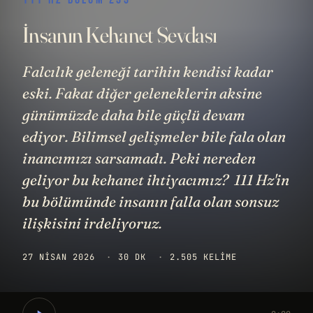
İnsanın Kehanet Sevdası
Falcılık geleneği tarihin kendisi kadar
eski. Fakat diğer geleneklerin aksine
günümüzde daha bile güçlü devam
ediyor. Bilimsel gelişmeler bile fala olan
inancımızı sarsamadı. Peki nereden
geliyor bu kehanet ihtiyacımız? 111 Hz'in
bu bölümünde insanın falla olan sonsuz
ilişkisini irdeliyoruz.
27 NISAN 2026
·
30 DK
·
2.505 KELIME