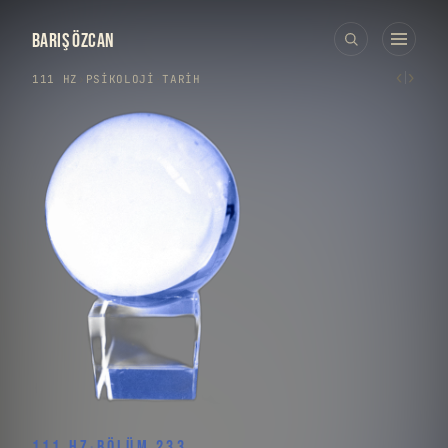
BARIŞ ÖZCAN
‹
›
111 HZ
›
PSIKOLOJI
·
TARIH
111 HZ
·
BÖLÜM 233