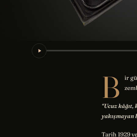
B
ir g
zemb
“Ucuz kâğıt, 
yakışmayan b
Tarih 1929 ve