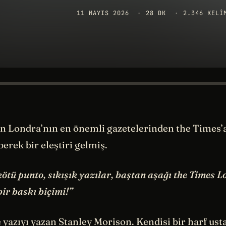
11 MAYIS 2026
·
28 DK
·
2.346 KELI
ün Londra’nın en önemli gazetelerinden the Times’a
erek bir eleştiri gelmiş.
kötü punto, sıkışık yazılar, baştan aşağı the Times 
ir baskı biçimi!”
 yazıyı yazan Stanley Morison. Kendisi bir harf us