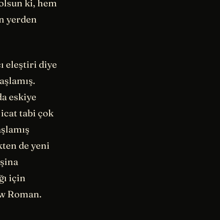
 olsun ki, hem
n yerden
 eleştiri diye
aşlamış.
da eskiye
icat tabi çok
aşlamış
kten de yeni
aşina
ı için
New Roman.