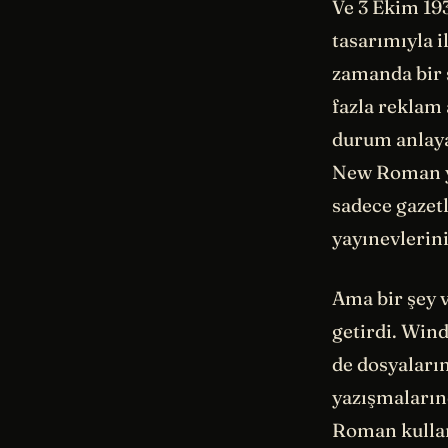
Ve 3 Ekim 193
tasarımıyla i
zamanda bir 
fazla reklam 
durum anlaya
New Roman ya
sadece gazetl
yayınevlerini
Ama bir şey 
getirdi. Wind
de dosyaların
yazışmaların
Roman kullanı