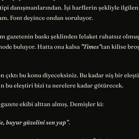
ı tipi danışmanlarından. İşi harflerin şekliyle ilgil
m. Font deyince ondan soruluyor.
m gazetenin baskı şeklinden felaket rahatsız olmuş 
ode buluyor. Hatta ona kalsa
"Times"
tan kilise bro
 çıktı bu konu diyeceksiniz. Bu kadar niş bir eleşt
 bu eleştiri bizi ta nerelere kadar götürecek.
 gazete ekibi alttan almış. Demişler ki:
, buyur güzelini sen yap”
.