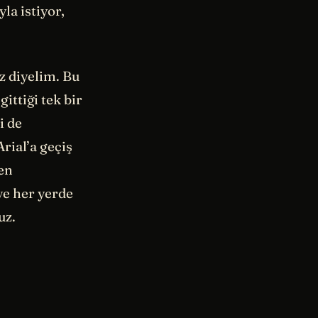
a istiyor,
z diyelim. Bu
ittiği tek bir
i de
rial’a geçiş
en
ve her yerde
uz.