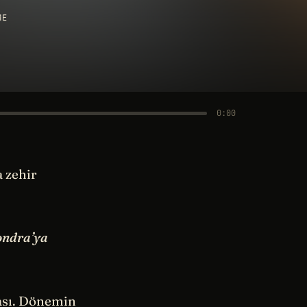
ME
0:00
 zehir
Londra’ya
tası. Dönemin