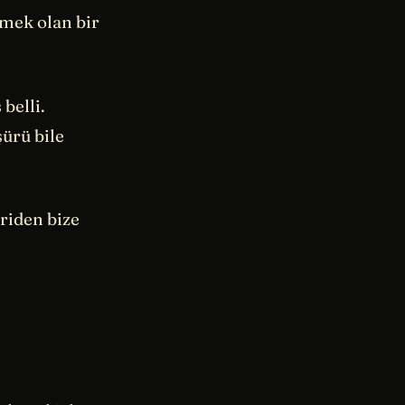
enmek olan bir
belli.
şürü bile
iriden bize