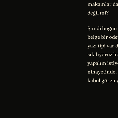
makamlar da 
değil mi?
Şimdi bugün b
belge bir öde
yazı tipi var
sıkılıyoruz h
yapalım isti
nihayetinde, 
kabul gören 