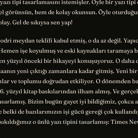
yazı tipi tasarlamasını istemişler. Öyle bir yazı tipi
el görünsün, hem de kolay okunsun. Öyle oturduğu
lay. Gel de sıkıysa sen yap!
dri meydan teklifi kabul etmiş, o da az değil. Yapıcı
 Hemen işe koyulmuş ve eski kaynakları taramaya b
en yüzyıl önceki bir hikayeyi konuşuyoruz. O daha 
aanın yeni çıktığı zamanlara kadar gitmiş. Yeni bir 
nlar ve toplumu doğrudan etkiliyor. O dönemden b
6. yüzyıl kitap baskılarından ilham almış. Ve gerçe
 tasarlamış. Bizim bugün gayet iyi bildiğimiz, çokca 
belki de bazılarımızın işi gücü gereği çok kullandığ
sıkıldığımız o ünlü yazı tipini tasarlamış: Times 