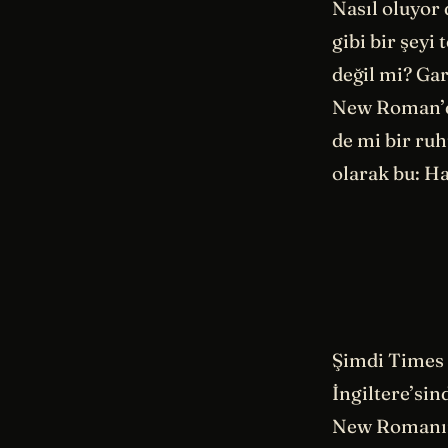
Nasıl oluyor 
gibi bir şeyi
değil mi? Ga
New Roman’da
de mi bir ru
olarak bu: Ha
Şimdi Times 
İngiltere’si
New Romanın