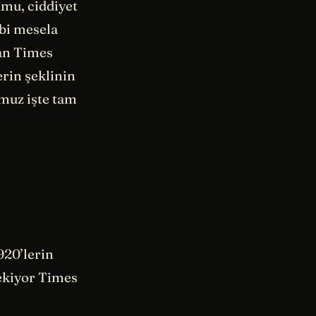
rumu, ciddiyet
ibi mesela
an Times
rin şeklinin
muz işte tam
920’lerin
ekiyor Times