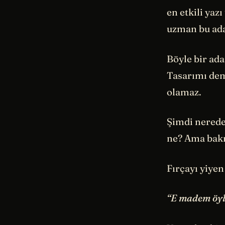
en etkili yaz
uzman bu ada
Böyle bir ada
Tasarımı dem
olamaz.
Şimdi nereden
ne? Ama bakın
Fırçayı yiyen
“E madem öyle