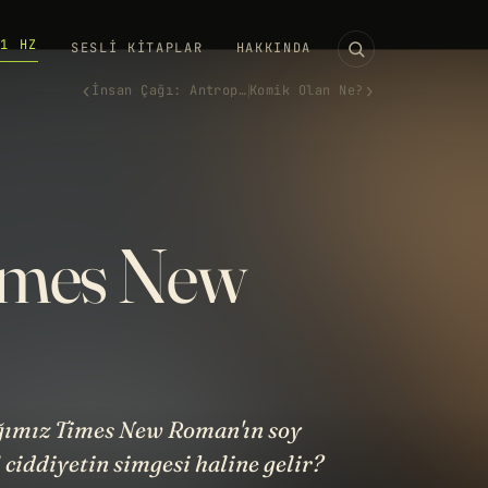
11 HZ
SESLI KITAPLAR
HAKKINDA
‹
›
İnsan Çağı: Antroposen
Komik Olan Ne?
imes New
dığımız Times New Roman'ın soy
l ciddiyetin simgesi haline gelir?