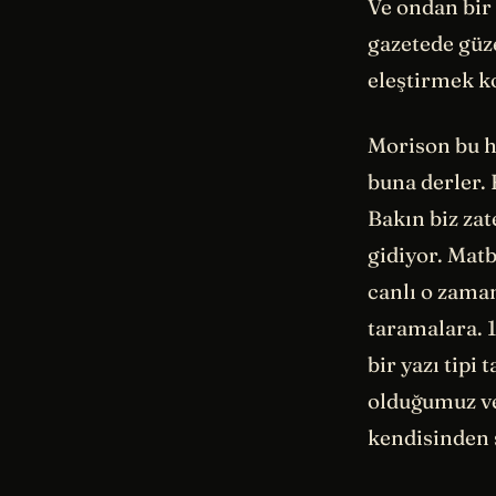
Ve ondan bir 
gazetede güz
eleştirmek ko
Morison bu ho
buna derler.
Bakın biz zat
gidiyor. Matb
canlı o zama
taramalara. 1
bir yazı tipi
olduğumuz ve 
kendisinden 