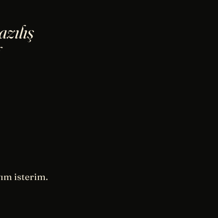
azılış
yım isterim.