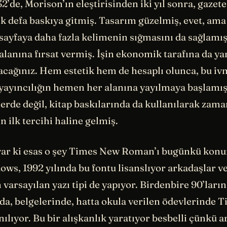
2’de, Morison’ın eleştirisinden iki yıl sonra, gazete
lk defa baskıya gitmiş. Tasarım güzelmiş, evet, ama
sayfaya daha fazla kelimenin sığmasını da sağlamış
alanına fırsat vermiş. İşin ekonomik tarafına da y
cağınız. Hem estetik hem de hesaplı olunca, bu i
yıncılığın hemen her alanına yayılmaya başlamış.
erde değil, kitap baskılarında da kullanılarak zam
n ilk tercihi haline gelmiş.
var ki esas o şey Times New Roman’ı bugünkü ko
ows, 1992 yılında bu fontu lisanslıyor arkadaşlar v
 varsayılan yazı tipi de yapıyor. Birdenbire 90’ları
da, belgelerinde, hatta okula verilen ödevlerinde
lıyor. Bu bir alışkanlık yaratıyor besbelli çünkü a