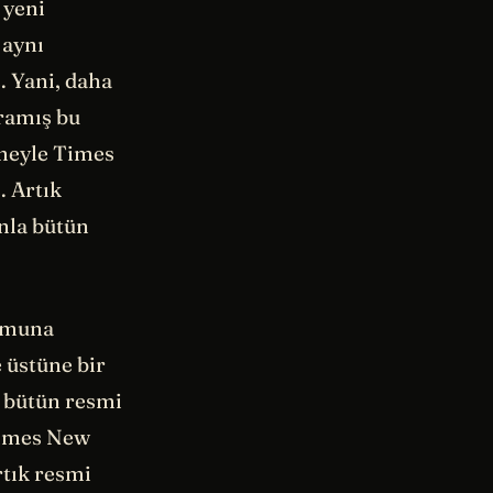
 yeni
 aynı
. Yani, daha
aramış bu
vmeyle Times
 Artık
anla bütün
numuna
e üstüne bir
n bütün resmi
 Times New
rtık resmi