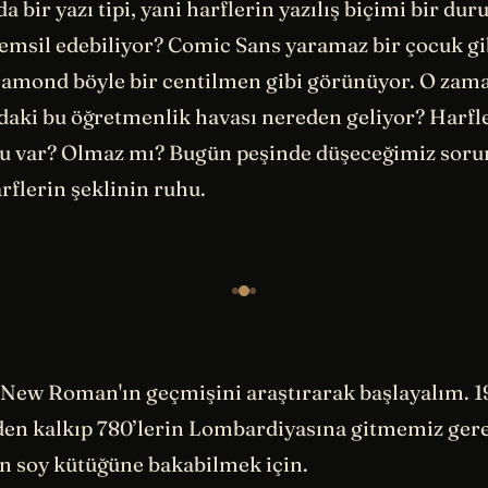
da bir yazı tipi, yani harflerin yazılış biçimi bir du
 temsil edebiliyor? Comic Sans yaramaz bir çocuk g
ramond böyle bir centilmen gibi görünüyor. O zam
ki bu öğretmenlik havası nereden geliyor? Harfle
hu var? Olmaz mı? Bugün peşinde düşeceğimiz soru
rflerin şeklinin ruhu.
New Roman'ın geçmişini araştırarak başlayalım. 1
nden kalkıp 780’lerin Lombardiyasına gitmemiz ger
 soy kütüğüne bakabilmek için.