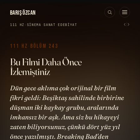
BARIŞ ÖZCAN
‹
›
111 HZ
›
SINEMA
·
SANAT
·
EDEBIYAT
111 HZ
·
BÖLÜM 243
Bu Filmi Daha Önce
İzlemiştiniz
Dün gece aklıma çok orijinal bir film
fikri geldi: Beşiktaş sahilinde birbirine
düşman iki kaykay grubu, aralarında
imkansız bir aşk. Ama siz bu hikayeyi
zaten biliyorsunuz, çünkü dört yüz yıl
önce yazılmıştı. Breaking Bad'den