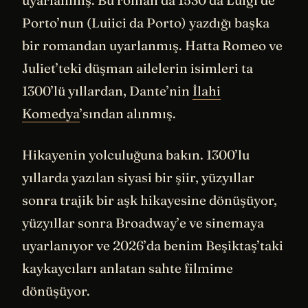
uyarlanmış. Bu roman da 1530’da Luigi de
Porto’nun (Luiici da Porto) yazdığı başka
bir romandan uyarlanmış. Hatta Romeo ve
Juliet’teki düşman ailelerin isimleri ta
1300’lü yıllardan, Dante’nin
İlahi
Komedya
’sından alınmış.
Hikayenin yolculuğuna bakın. 1300’lu
yıllarda yazılan siyasi bir şiir, yüzyıllar
sonra trajik bir aşk hikayesine dönüşüyor,
yüzyıllar sonra Broadway’e ve sinemaya
uyarlanıyor ve 2026’da benim Beşiktaş’taki
kaykaycıları anlatan sahte filmime
dönüşüyor.