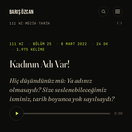
BARIŞ ÖZCAN
‹
›
111 HZ
›
MÜZIK
·
TARIH
111 HZ
·
BÖLÜM 25
·
8 MART 2022
·
24 DK
·
1.975 KELIME
Kadının Adı Var!
Hiç düşündünüz mü: Ya adınız
olmasaydı? Size seslenebileceğimiz
isminiz, tarih boyunca yok sayılsaydı?
0:00