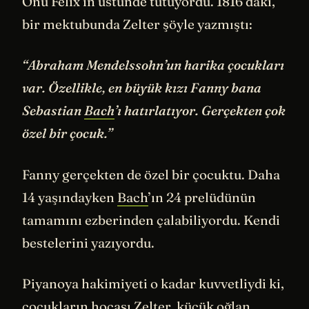
Onu Felix’in üstünde tutuyordu. 1816’daki,
bir mektubunda Zelter şöyle yazmıştı:
“Abraham Mendelssohn’un harika çocukları
var. Özellikle, en büyük kızı Fanny bana
Sebastian
Bach
’ı hatırlatıyor. Gerçekten çok
özel bir çocuk.”
Fanny gerçekten de özel bir çocuktu. Daha
14 yaşındayken
Bach
’ın 24 prelüdünün
tamamını ezberinden çalabiliyordu. Kendi
bestelerini yazıyordu.
Piyanoya hakimiyeti o kadar kuvvetliydi ki,
çocukların hocası Zelter, küçük oğlan