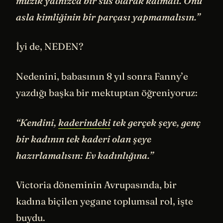
müzik yalnızca bir süs olarak kalmalı. Onu
asla kimliğinin bir parçası yapmamalısın.”
İyi de, NEDEN?
Nedenini, babasının 8 yıl sonra Fanny’e
yazdığı başka bir mektuptan öğreniyoruz:
“Kendini,
kaderindeki
tek gerçek şeye, genç
bir kadının tek kaderi olan şeye
hazırlamalısın: Ev kadınlığına.”
Victoria döneminin Avrupasında, bir
kadına biçilen yegane toplumsal rol, işte
buydu.