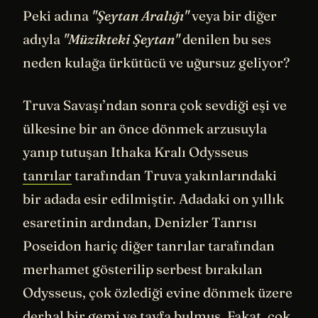
Peki adına
"Şeytan Aralığı"
veya bir diğer
adıyla
"Müzikteki Şeytan"
denilen bu ses
neden kulağa ürkütücü ve uğursuz geliyor?
Truva Savaşı’ndan sonra çok sevdiği eşi ve
ülkesine bir an önce dönmek arzusuyla
yanıp tutuşan Ithaka Kralı Odysseus
tanrılar
tarafından Truva yakınlarındaki
bir adada esir edilmiştir. Adadaki on yıllık
esaretinin ardından, Denizler Tanrısı
Poseidon hariç diğer tanrılar tarafından
merhamet gösterilip serbest bırakılan
Odysseus, çok özlediği evine dönmek üzere
derhal bir gemi ve tayfa bulmuş. Fakat, çok