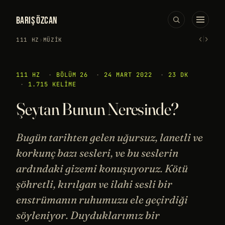
BARIŞ ÖZCAN
‹
›
111 HZ
›
MÜZIK
111 HZ
·
BÖLÜM 26
·
24 MART 2022
·
23 DK
·
1.715 KELIME
Şeytan Bunun Neresinde?
Bugün tarihten gelen uğursuz, lanetli ve
korkunç bazı sesleri, ve bu seslerin
ardındaki gizemi konuşuyoruz. Kötü
şöhretli, kırılgan ve ilahi sesli bir
enstrümanın ruhumuzu ele geçirdiği
söyleniyor. Duyduklarımız bir