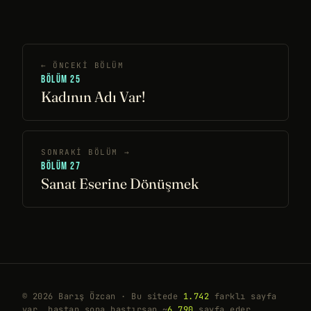
← ÖNCEKI BÖLÜM
BÖLÜM 25
Kadının Adı Var!
SONRAKI BÖLÜM →
BÖLÜM 27
Sanat Eserine Dönüşmek
© 2026 Barış Özcan · Bu sitede
1.742
farklı sayfa
var, baştan sona bastırsan ~
6.790
sayfa eder.