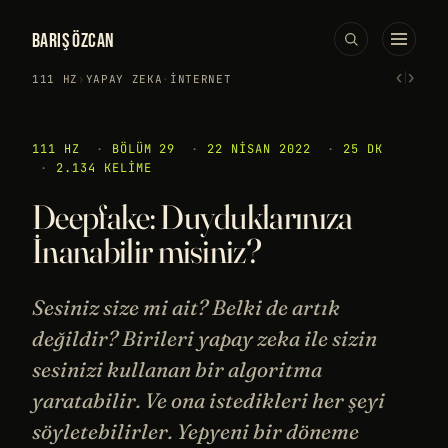
BARIŞ ÖZCAN
‹
›
111 HZ
›
YAPAY ZEKA
·
İNTERNET
111 HZ
·
BÖLÜM 29
·
22 NISAN 2022
·
25 DK
·
2.134 KELIME
Deepfake: Duyduklarınıza
İnanabilir misiniz?
Sesiniz size mi ait? Belki de artık
değildir? Birileri yapay zeka ile sizin
sesinizi kullanan bir algoritma
yaratabilir. Ve ona istedikleri her şeyi
söyletebilirler. Yepyeni bir döneme