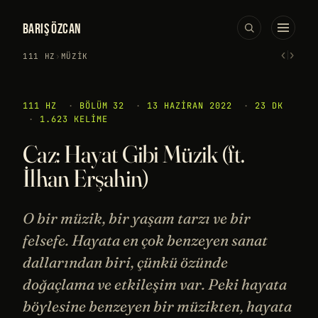
BARIŞ ÖZCAN
‹
›
111 HZ
›
MÜZIK
111 HZ
·
BÖLÜM 32
·
13 HAZIRAN 2022
·
23 DK
·
1.623 KELIME
Caz: Hayat Gibi Müzik (ft.
İlhan Erşahin)
O bir müzik, bir yaşam tarzı ve bir
felsefe. Hayata en çok benzeyen sanat
dallarından biri, çünkü özünde
doğaçlama ve etkileşim var. Peki hayata
böylesine benzeyen bir müzikten, hayata