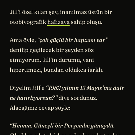
Jill’i özel kılan şey, inanılmaz üstün bir
otobiyografik
hafızaya
sahip oluşu.
Ama öyle,
“çok güçlü bir hafızası var”
denilip geçilecek bir şeyden söz
etmiyorum. Jill’in durumu, yani
hipertimezi, bundan oldukça farklı.
Diyelim Jill’e
“1982 yılının 13 Mayıs’ına dair
ne hatırlıyorsun?”
diye sordunuz.
Alacağınız cevap şöyle:
“Hmmm.
Güneşli
bir Perşembe günüydü.