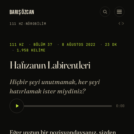
BARIŞ ÖZCAN
‹
›
111 HZ
›
NÖROBILIM
111 HZ
·
BÖLÜM 37
·
8 AĞUSTOS 2022
·
23 DK
·
1.958 KELIME
Hafızanın Labirentleri
Hiçbir şeyi unutmamak, her şeyi
hatırlamak ister miydiniz?
0:00
Eğer uygun bir pozisyondaysanız, sizden