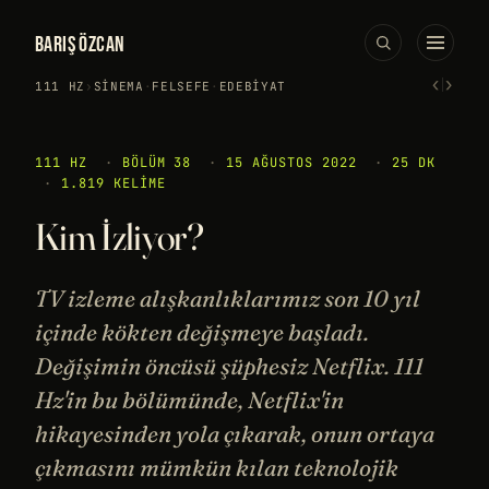
BARIŞ ÖZCAN
‹
›
111 HZ
›
SINEMA
·
FELSEFE
·
EDEBIYAT
111 HZ
·
BÖLÜM 38
·
15 AĞUSTOS 2022
·
25 DK
·
1.819 KELIME
Kim İzliyor?
TV izleme alışkanlıklarımız son 10 yıl
içinde kökten değişmeye başladı.
Değişimin öncüsü şüphesiz Netflix. 111
Hz'in bu bölümünde, Netflix'in
hikayesinden yola çıkarak, onun ortaya
çıkmasını mümkün kılan teknolojik