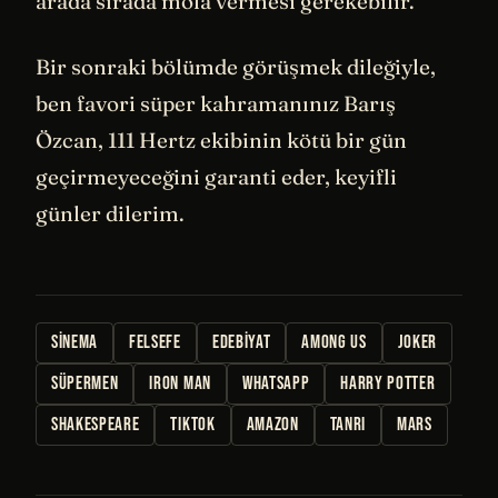
arada sırada mola vermesi gerekebilir.
Bir sonraki bölümde görüşmek dileğiyle,
ben favori süper kahramanınız Barış
Özcan, 111 Hertz ekibinin kötü bir gün
geçirmeyeceğini garanti eder, keyifli
günler dilerim.
SINEMA
FELSEFE
EDEBIYAT
AMONG US
JOKER
SÜPERMEN
IRON MAN
WHATSAPP
HARRY POTTER
SHAKESPEARE
TIKTOK
AMAZON
TANRI
MARS