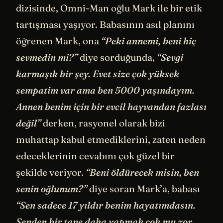
dizisinde, Omni-Man oğlu Mark ile bir etik
tartışması yaşıyor. Babasının asıl planını
öğrenen Mark, ona
“Peki annemi, beni hiç
sevmedin mi?”
diye sorduğunda,
“Sevgi
karmaşık bir şey. Evet size çok yüksek
sempatim var ama ben 5000 yaşındayım.
Annen benim için bir evcil hayvandan fazlası
değil”
derken, rasyonel olarak bizi
muhattap kabul etmediklerini, zaten neden
edeceklerinin cevabını çok güzel bir
şekilde veriyor.
“Beni öldürecek misin, ben
senin oğlunum?”
diye soran Mark’a, babası
“Sen sadece 17 yıldır benim hayatımdasın.
Senden bir tane daha yapmak çok mu zor