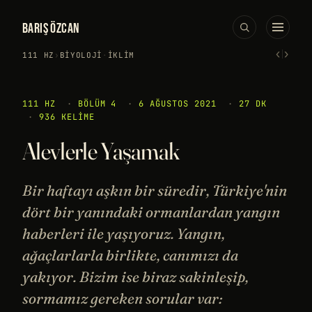
BARIŞ ÖZCAN
‹
›
111 HZ
›
BIYOLOJI
·
İKLIM
111 HZ
·
BÖLÜM 4
·
6 AĞUSTOS 2021
·
27 DK
·
936 KELIME
Alevlerle Yaşamak
Bir haftayı aşkın bir süredir, Türkiye'nin
dört bir yanındaki ormanlardan yangın
haberleri ile yaşıyoruz. Yangın,
ağaçlarlarla birlikte, canımızı da
yakıyor. Bizim ise biraz sakinleşip,
sormamız gereken sorular var: