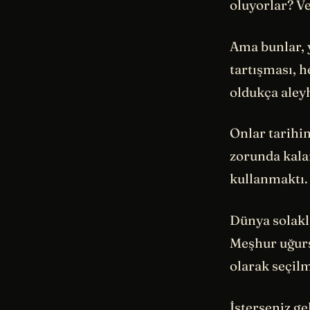
oluyorlar? V
Ama bunlar, 
tartışması, h
oldukça aley
Onlar tarih
zorunda kalan
kullanmaktı. 
Dünya solakl
Meşhur uğurs
olarak seçilm
İsterseniz ge