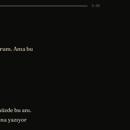
0:00
yorum. Ama bu
nüzde bu anı.
ına yazıyor