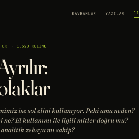
1
KAVRAMLAR
YAZILAR
 DK
·
1.520 KELIME
Ayrılır:
olaklar
mimiz ise sol elini kullanıyor. Peki ama neden?
i ne? El kullanımı ile ilgili mitler doğru mu?
 analitik zekaya mı sahip?