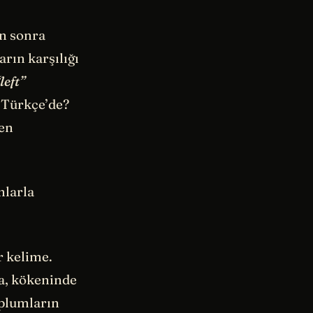
en sonra
arın karşılığı
left”
a Türkçe’de?
ken
mlarla
r kelime.
 da, kökeninde
oplumların