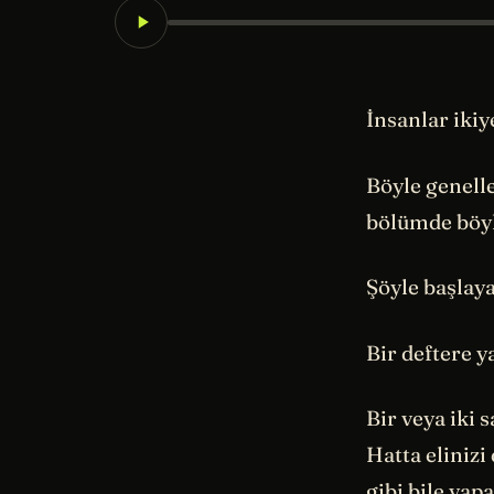
İnsanlar ikiye
Böyle genell
bölümde böyl
Şöyle başlay
Bir deftere y
Bir veya iki 
Hatta elinizi
gibi bile yapa