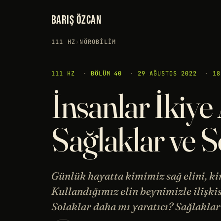
BARIŞ ÖZCAN
111 HZ
›
NÖROBILIM
111 HZ
·
BÖLÜM 40
·
29 AĞUSTOS 2022
·
18
İnsanlar İkiye 
Sağlaklar ve S
Günlük hayatta kimimiz sağ elini, ki
Kullandığımız elin beynimizle ilişkis
Solaklar daha mı yaratıcı? Sağlaklar