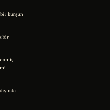
 bir kurşun
k bir
rlenmiş
imi
 dışında