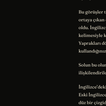
Bu görüşler t
ortaya çıkan 
oldu. İngiliz
kelimesiyle k
Yaprakları d
kullandığını
Solun bu olu
ilişkilendiril
İngilizce’dek
Eski İngilizc
düz bir çizgi