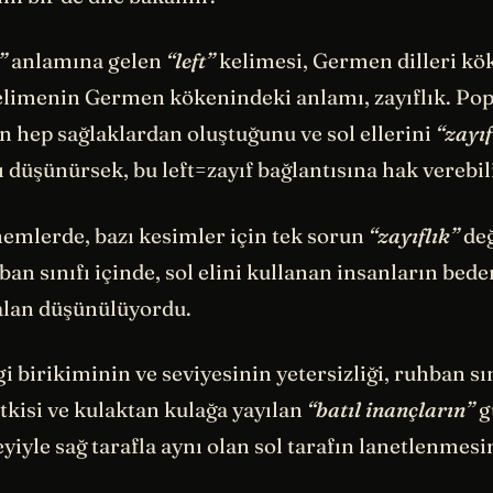
”
anlamına gelen
“left”
kelimesi, Germen dilleri kök
elimenin Germen kökenindeki anlamı, zayıflık. Po
 hep sağlaklardan oluştuğunu ve sol ellerini
“zayıf
 düşünürsek, bu left=zayıf bağlantısına hak verebili
emlerde, bazı kesimler için tek sorun
“zayıflık”
değ
ban sınıfı içinde, sol elini kullanan insanların bed
alan düşünülüyordu.
 birikiminin ve seviyesinin yetersizliği, ruhban sı
tkisi ve kulaktan kulağa yayılan
“batıl inançların”
g
iyle sağ tarafla aynı olan sol tarafın lanetlenmesi