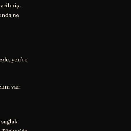
vrilmiş .
şında ne
zde, you’re
elim var.
 sağlak