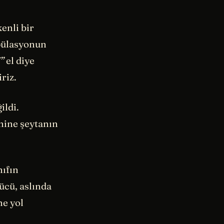
enli bir
pülasyonun
”
el diye
riz.
ildi.
enine şeytanın
nıfın
ücü, aslında
ne yol