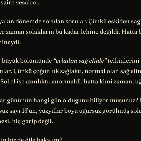
esaire vesaire…
yakın dönemde sorulan sorular. Çünkü eskiden sağ
er zaman solakların bu kadar lehine değildi. Hatta b
hineydi.
in büyük bölümünde
“evladım sağ elinle”
telkinlerini
lar. Çünkü çoğunluk sağlaktı, normal olan sağ elin
Sol el ise azınlıktı, anormaldi, hatta kimi zaman, u
ar gününün hangi gün olduğunu biliyor musunuz? 1
uz sayı 13’ün, yüzyıllar boyu uğursuz görülmüş sol
esi, hiç garip değil.
lin bir de dile bakalım?