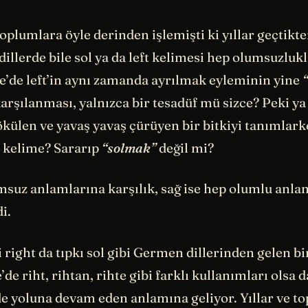
oplumlara öyle derinden işlemişti ki yıllar geçtikt
dillerde bile sol ya da left kelimesi hep olumsuzlukl
ce’de left’in aynı zamanda ayrılmak eyleminin yine
“
arşılanması, yalnızca bir tesadüf mü sizce? Peki y
ökülen ve yavaş yavaş çürüyen bir bitkiyi tanımlar
z kelime? Sararıp
“solmak”
değil mi?
msuz anlamlarına karşılık, sağ ise hep olumlu anla
di.
i right da tıpkı sol gibi Germen dillerinden gelen bi
e’de riht, rihtan, rihte gibi farklı kullanımları olsa
de yoluna devam eden anlamına geliyor. Yıllar ve t