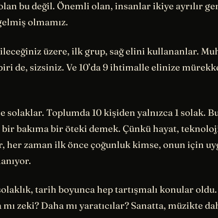
an bu değil. Önemli olan, insanlar ikiye ayrılır g
gelmiş olmamız.
eceğiniz üzere, ilk grup, sağ elini kullananlar. M
iri de, sizsiniz. Ve 10’da 9 ihtimalle elinize mürekk
se solaklar. Toplumda 10 kişiden yalnızca 1 solak. B
bir bakıma bir öteki demek. Çünkü hayat, teknoloji
r, her zaman ilk önce çoğunluk kimse, onun için u
lanıyor.
solaklık, tarih boyunca hep tartışmalı konular oldu.
 mı zeki? Daha mı yaratıcılar? Sanatta, müzikte da