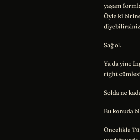
yaşam formla
Öyle ki birin
diyebilirsini
Sağ ol.
Ya da yine İn
right cümles
Solda ne kada
Bu konuda bi
Öncelikle Tü