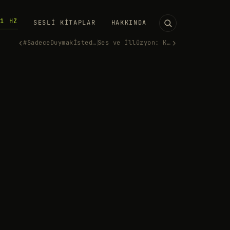
11 HZ
SESLI KITAPLAR
HAKKINDA
‹
›
#SadeceDuymakİstediklerin - Y…
Ses ve İllüzyon: Kulak Yanıls…