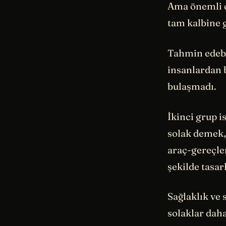
Ama önemli ol
tam kalbine 
Tahmin edebil
insanlardan b
bulaşmadı.
İkinci grup i
solak demek, 
araç-gereçle
şekilde tasar
Sağlaklık ve 
solaklar daha