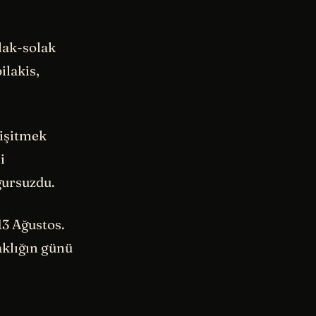
lak-solak
ilakis,
 işitmek
i
ğursuzdu.
3 Ağustos.
aklığın günü