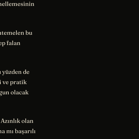
enellemesinin
uhtemelen bu
ep falan
u yüzden de
 ve pratik
ygun olacak
 Azınlık olan
ha mı başarılı