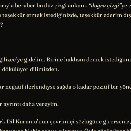
rıyla beraber bu düz çizgi anlamı,
“doğru çizgi”
ye e
e teşekkür etmek istediğinizde, teşekkür ederim dı
z?
gilizce’ye gidelim. Birine haklısın demek istediğimi
i dökülüyor dilimizden.
r negatif ilerlendiyse sağda o kadar pozitif bir yön
r ayrıntı daha vereyim.
rk Dil Kurumu’nun çevrimiçi sözlüğüne girerseniz,