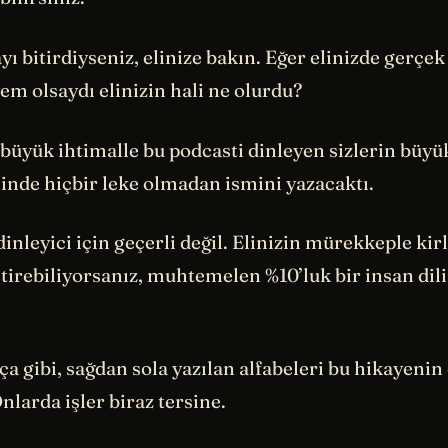
ı bitirdiyseniz, elinize bakın. Eğer elinizde gerçek
lem olsaydı elinizin hali ne olurdu?
büyük ihtimalle bu podcasti dinleyen sizlerin büyü
inde hiçbir leke olmadan ismini yazacaktı.
inleyici için geçerli değil. Elinizin mürekkeple ki
tirebiliyorsanız, muhtemelen %10’luk bir insan dil
ça gibi, sağdan sola yazılan alfabeleri bu hikayenin
larda işler biraz tersine.