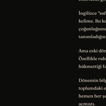
İngilizce
“sol
kelime. Bu k
çoğunluğunun
tanımladığını
Ama eski dön
Özellikle ruh
hükmettiği f
Dönemin bilgi
toplumdaki e
hemen her şey
açmıştı.