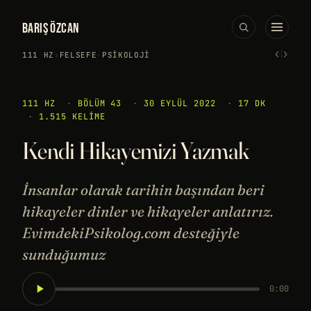
BARIŞ ÖZCAN
‹
›
111 HZ
›
FELSEFE
·
PSIKOLOJI
111 HZ
·
BÖLÜM 43
·
30 EYLÜL 2022
·
17 DK
·
1.515 KELIME
Kendi Hikayemizi Yazmak
İnsanlar olarak tarihin başından beri
hikayeler dinler ve hikayeler anlatırız.
EvimdekiPsikolog.com desteğiyle
sunduğumuz
0:00