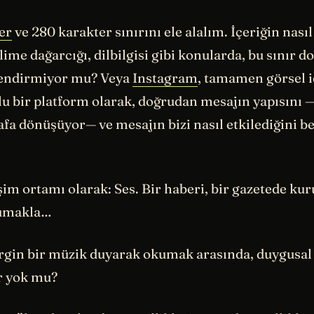
er
ve 280 karakter sınırını ele alalım. İçeriğin nasıl 
lime dağarcığı, dilbilgisi gibi konularda, bu sınır 
lendirmiyor mu? Veya
Instagram
, tamamen görsel i
lu bir platform olarak, doğrudan mesajın yapısını 
fa dönüşüyor— ve mesajın bizi nasıl etkilediğini b
işim ortamı olarak: Ses. Bir haberi, bir gazetede ku
kumakla…
rgin bir müzik duyarak okumak arasında, duygusa
r yok mu?