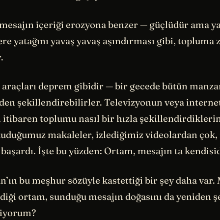
i mesajın içeriği erozyona benzer — güçlüdür ama ya
ere yatağını yavaş yavaş aşındırması gibi, topluma
.
m araçları deprem gibidir — bir gecede bütün manza
en şekillendirebilirler. Televizyonun veya interne
 itibaren toplumu nasıl bir hızla şekillendirdikleri
kuduğumuz makaleler, izlediğimiz videolardan çok, 
başardı. İşte bu yüzden: Ortam, mesajın ta kendisid
ın bu meşhur sözüyle kastettiği bir şey daha var.
ldiği ortam, sunduğu mesajın doğasını da yeniden şe
tiyorum?