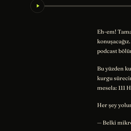
Eh-em! Tamam
konuşacağız.
podcast böl
Bu yüzden kur
kurgu sürecin
mesela: 111 
Her şey yolu
— Belki mikro