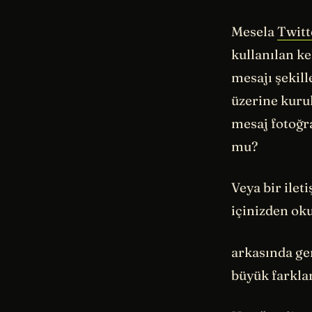
Mesela
Twitt
kullanılan ke
mesajı şekil
üzerine kuru
mesaj fotoğra
mu?
Veya bir ilet
içinizden o
arkasında ge
büyük farkla