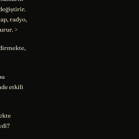
eğiştirir.
tap, radyo,
urur. >
ndirmekte,
bu
de etkili
çekte
ydi?