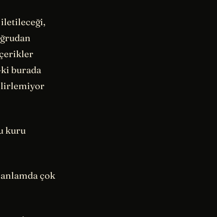
iletileceği,
doğrudan
çerikler
—ki burada
elirlemiyor
ru kuru
l anlamda çok