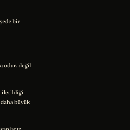
işede bir
a odur, değil
letildiği
n daha büyük
nsanların