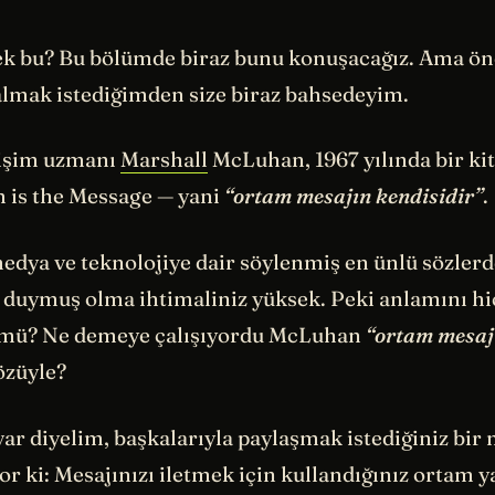
k bu? Bu bölümde biraz bunu konuşacağız. Ama ön
almak istediğimden size biraz bahsedeyim.
tişim uzmanı
Marshall
McLuhan, 1967 yılında bir kit
 is the Message — yani
“ortam mesajın kendisidir”
.
edya ve teknolojiye dair söylenmiş en ünlü sözlerde
 duymuş olma ihtimaliniz yüksek. Peki anlamını hi
mü? Ne demeye çalışıyordu McLuhan
“ortam mesaj
özüyle?
var diyelim, başkalarıyla paylaşmak istediğiniz bir 
 ki: Mesajınızı iletmek için kullandığınız ortam ya