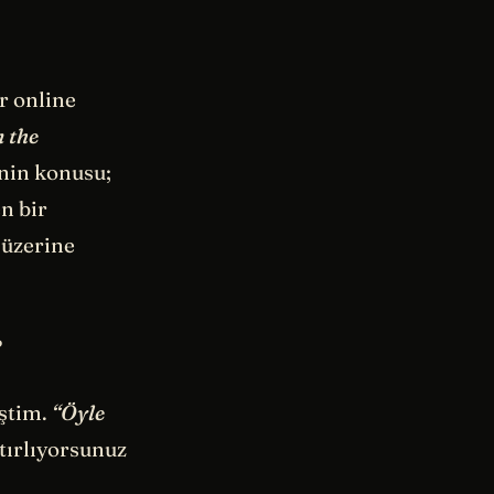
ir online
 the
inin konusu;
n bir
 üzerine
?
iştim.
“Öyle
tırlıyorsunuz