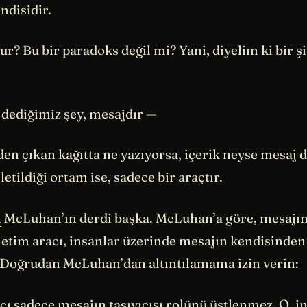
ndisidir.
olur? Bu bir paradoks değil mi? Yani, diyelim ki bir ş
 dediğimiz şey, mesajdır —
den çıkan kağıtta ne yazıyorsa, içerik neyse mesaj d
letildiği ortam ise, sadece bir araçtır.
l
McLuhan’ın derdi başka. McLuhan’a göre, mesajın i
iletim aracı, insanlar üzerinde mesajın kendisinde
. Doğrudan McLuhan’dan altıntılamama izin verin:
acı sadece mesajın taşıyıcısı rolünü üstlenmez. O, i