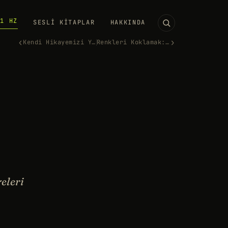
11 HZ
SESLI KITAPLAR
HAKKINDA
‹
›
Kendi Hikayemizi Yazmak
Renkleri Koklamak: Sinestezi
yeleri