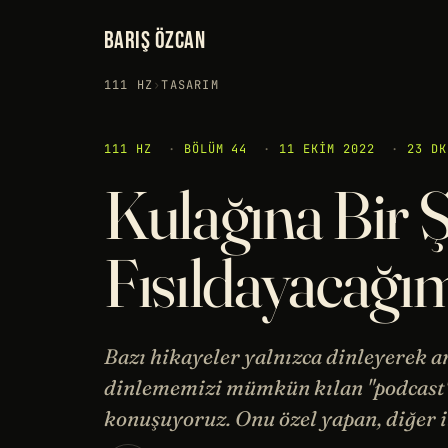
BARIŞ ÖZCAN
111 HZ
›
TASARIM
111 HZ
·
BÖLÜM 44
·
11 EKIM 2022
·
23 DK
Kulağına Bir 
Fısıldayacağı
Bazı hikayeler yalnızca dinleyerek an
dinlememizi mümkün kılan "podcast" 
konuşuyoruz. Onu özel yapan, diğer i