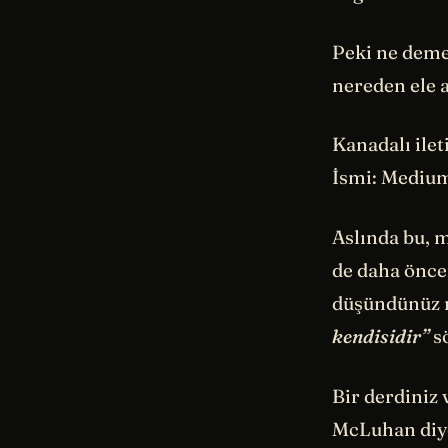
Peki ne deme
nereden ele 
Kanadalı ile
İsmi: Medium
Aslında bu, m
de daha önce
düşündünüz 
kendisidir”
s
Bir derdiniz 
McLuhan diyor