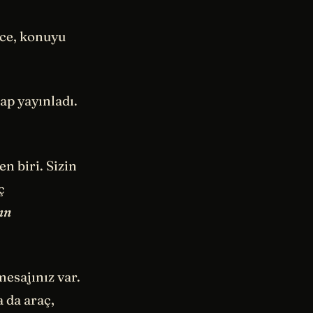
ce, konuyu
ap yayınladı.
n biri. Sizin
ç
ın
mesajınız var.
 da araç,