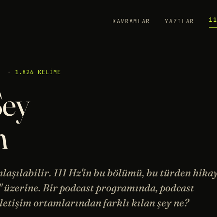
1
KAVRAMLAR
YAZILAR
·
1.826 KELIME
Şey
m
laşılabilir. 111 Hz'in bu bölümü, bu türden hika
üzerine. Bir podcast programında, podcast
letişim ortamlarından farklı kılan şey ne?