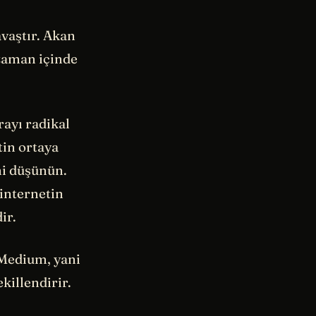
vaştır. Akan
 zaman içinde
rayı radikal
tin ortaya
ni düşünün.
internetin
ir.
 Medium, yani
killendirir.