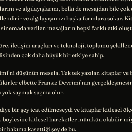
arını ve algılayışlarını, belki de mesajdan bile çok d
llendirir ve algılayışımızı başka formlara sokar. Ki
 sinemada verilen mesajların hepsi farklı etki oluşt
e, iletişim araçları ve teknoloji, toplumu şekille
isinden çok daha büyük bir etkiye sahip.
mi’ni düşünün mesela. Tek tek yazılan kitaplar ve 
fikirler elbette Fransız Devrimi’nin gerçekleşmesin
u yok saymak saçma olur.
ye bir şey icat edilmeseydi ve kitaplar kitlesel öl
, böylesine kitlesel hareketler mümkün olabilir mi
ir bakıma kasettiği şey de bu.