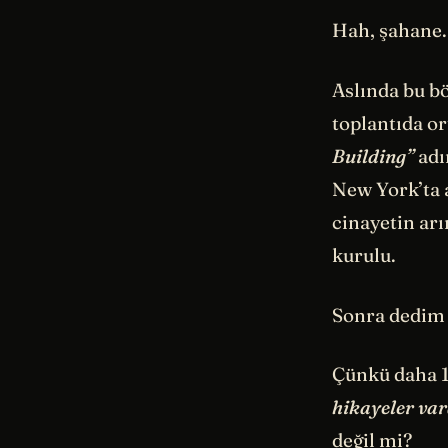
Hah, şahane.
Aslında bu bö
toplantıda or
Building”
adı
New York’ta 
cinayetin ar
kurulu.
Sonra dedim 
Çünkü daha 11
hikayeler var
değil mi?