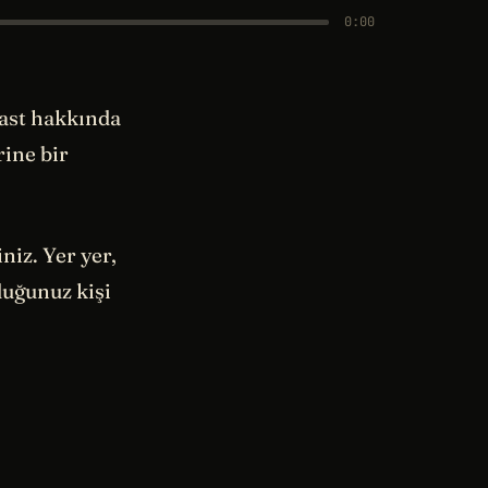
0:00
cast hakkında
rine bir
niz. Yer yer,
duğunuz kişi