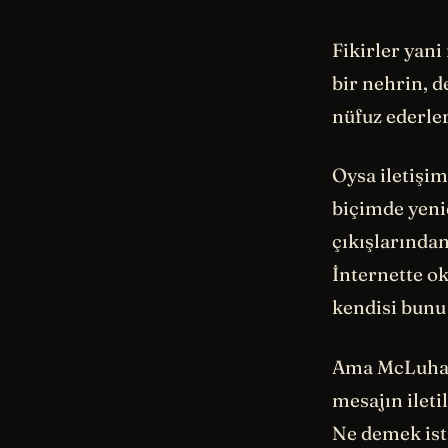
Fikirler yan
bir nehrin, d
nüfuz ederler
Oysa iletişi
biçimde yenid
çıkışlarından
İnternette o
kendisi bunu 
Ama McLuhan’
mesajın ileti
Ne demek is