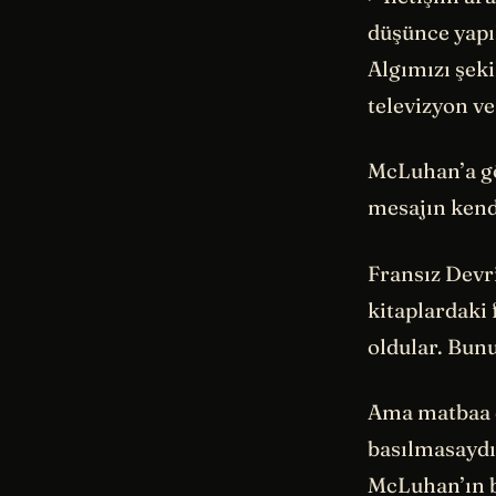
düşünce yapıl
Algımızı şeki
televizyon ve
McLuhan’a gör
mesajın kend
Fransız Devri
kitaplardaki 
oldular. Bun
Ama matbaa di
basılmasaydı
McLuhan’ın b