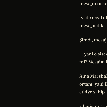
mesajın ta ke
İyi de nasıl 
mesaj aldık.
Şimdi, mesaj
… yani o şişe
mi? Mesajın i
Ama
Marsha
ortam, yani 
etkiye sahip
> İletişim ar