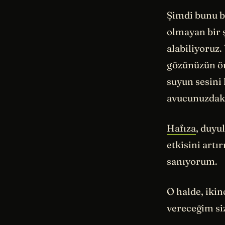
Şimdi bunu bi
olmayan bir 
alabiliyoruz.
gözünüzün ön
suyun sesini
avucunuzdaki
Hafıza
, duyu
etkisini artı
sanıyorum.
O halde, ikinc
vereceğim si