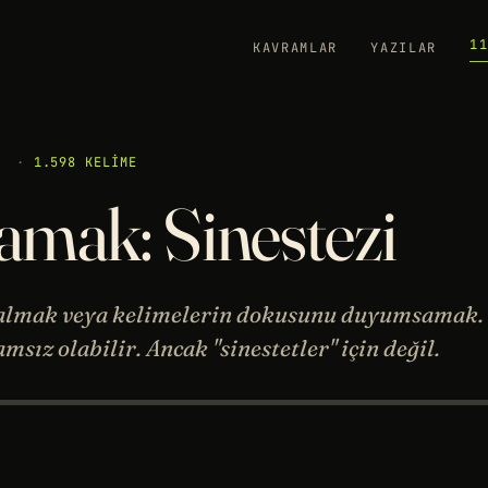
1
KAVRAMLAR
YAZILAR
·
1.598 KELIME
amak: Sinestezi
ı almak veya kelimelerin dokusunu duyumsamak.
msız olabilir. Ancak "sinestetler" için değil.