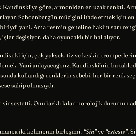
: Kandinski’ye göre, armoniden en uzak renkti. A
zorlayan Schoenberg’in müziğini ifade etmek için e
biriydi yani. Ama resmin geneline hakim sarı reng
 işler değişiyor, daha oyuncaklı bir hal alıyor.
ndisnki için, çok yüksek, tiz ve keskin trompetleri
demek. Yani anlayacağınız, Kandinski’nin bu tablod
osunda kullandığı renklerin sebebi, her bir renk s
 sese sahip olmasıydı.
 sinsestetti. Onu farklı kılan nörolojik durumun adı
unanca iki kelimenin birleşimi.
“Sin”
ve
“estesis”
. S