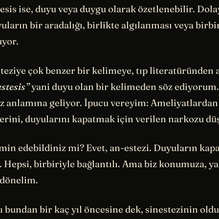
sis ise, duyu veya duygu olarak özetlenebilir. Dola
yuların bir aradalığı, birlikte algılanması veya birbi
uyor.
teziye çok benzer bir kelimeye, tıp literatüründen 
estesis”
yani duyu olan bir kelimeden söz ediyorum
uz anlamına geliyor. İpucu vereyim: Ameliyatlardan
lerini, duyularını kapatmak için verilen narkozu d
min edebildiniz mi? Evet, an-estezi. Duyuların kap
 Hepsi, birbiriyle bağlantılı. Ama biz konumuza, ya
 dönelim.
 bundan bir kaç yıl öncesine dek, sinestezinin old