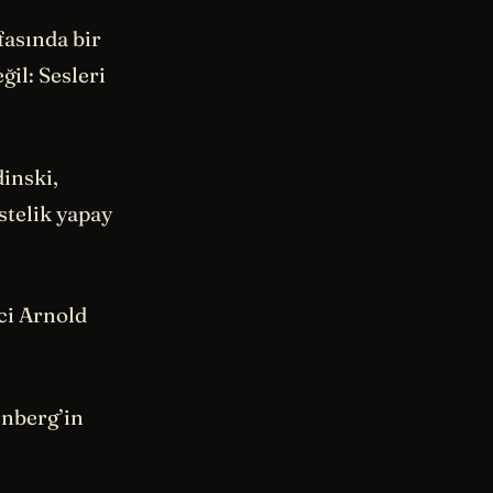
fasında bir
ğil: Sesleri
dinski,
stelik yapay
ci Arnold
enberg’in