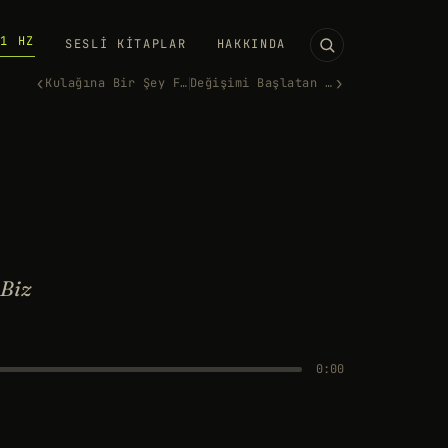
11 HZ
SESLI KITAPLAR
HAKKINDA
‹
›
Kulağına Bir Şey Fısıldayacağ…
Değişimi Başlatan Notalar
 Biz
0:00