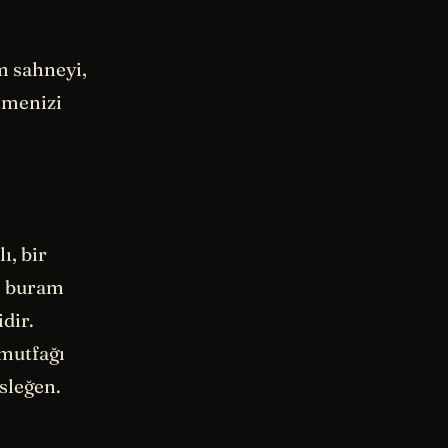
m sahneyi,
tmenizi
ı, bir
, buram
dir.
mutfağı
sleğen.