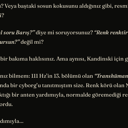
? Veya baştaki sosun kokusunu aldığınız gibi, resm
i?
l soru Barış?”
diye mi soruyorsunuz?
“Renk renktir
tursun?”
değil mi?
 bir bakıma haklısınız. Ama aynısı, Kandinski için g
nız bilmem: 111 Hz’in 13. bölümü olan
“Transhüman
nda bir cyborg’u tanıtmıştım size. Renk körü olan N
ktığı bir anten yardımıyla, normalde göremediği re
ordu.
rdımıyla…