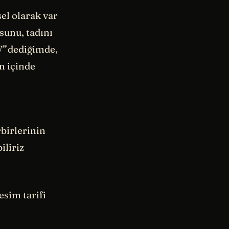
sel olarak var
sunu, tadını
U”
dediğimde,
n içinde
rbirlerinin
iliriz
esim tarifi