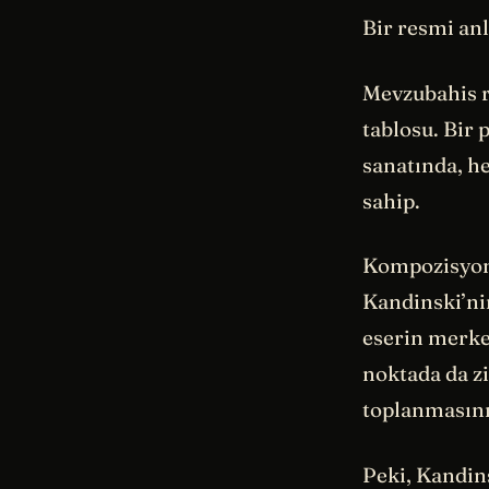
Bir resmi an
Mevzubahis re
tablosu. Bir
sanatında, h
sahip.
Kompozisyonu
Kandinski’nin
eserin merkez
noktada da zi
toplanmasının
Peki, Kandins