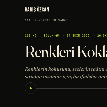
BARIŞ ÖZCAN
111 HZ
›
NÖROBILIM
·
SANAT
111 HZ
·
BÖLÜM 45
·
19 EKIM 2022
·
20 DK
Renkleri Kokl
Renklerin kokusunu, seslerin tadın
sıradan insanlar için, bu ifadeler anla