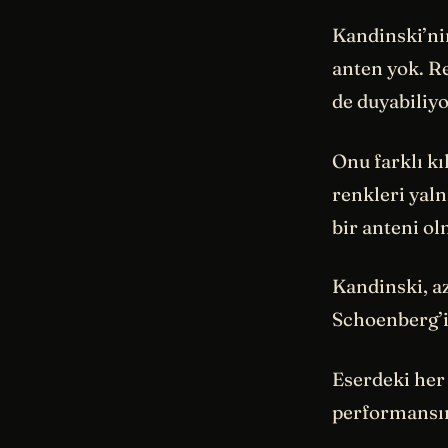
Kandinski’ni
anten yok. Re
de duyabiliy
Onu farklı kı
renkleri yaln
bir anteni o
Kandinski, a
Schoenberg’i
Eserdeki her 
performansın