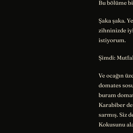
Bu bölüme bir
Şaka şaka. Y
zihninizde i
istiyorum.
Şimdi: Mutfa
Ve ocağın üze
domates sosu
buram domates
Karabiber de
sarmış. Siz 
Kokusunu ala