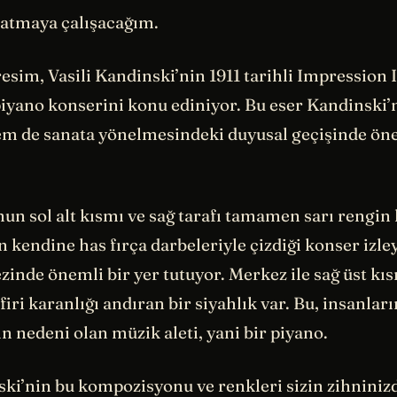
latmaya çalışacağım.
sim, Vasili Kandinski’nin 1911 tarihli Impression II
 piyano konserini konu ediniyor. Bu eser Kandinski
em de sanata yönelmesindeki duyusal geçişinde öne
n sol alt kısmı ve sağ tarafı tamamen sarı rengi
 kendine has fırça darbeleriyle çizdiği konser izley
inde önemli bir yer tutuyor. Merkez ile sağ üst kıs
firi karanlığı andıran bir siyahlık var. Bu, insanlar
 nedeni olan müzik aleti, yani bir piyano.
ki’nin bu kompozisyonu ve renkleri sizin zihninizd