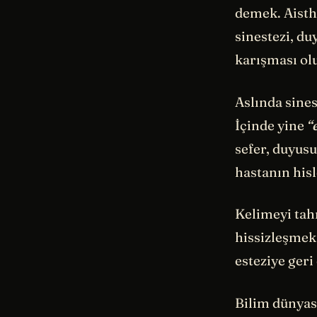
demek. Aisthe
sinestezi, du
karışması ol
Aslında sines
İçinde yine
“
sefer, duyus
hastanın his
Kelimeyi tah
hissizleşmek.
esteziye geri
Bilim dünyası