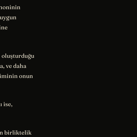
rmoninin
n uygun
ine
n oluşturduğu
a, ve daha
eçiminin onun
 ise,
in birliktelik