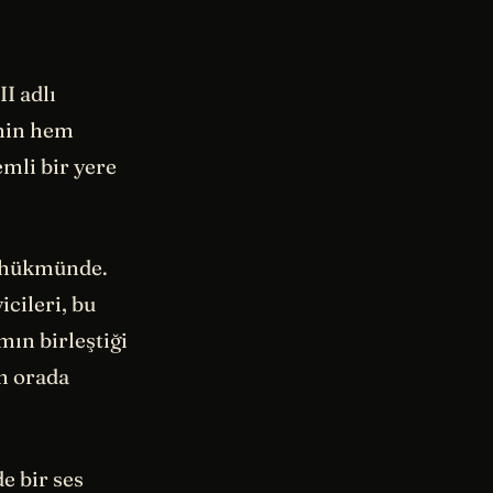
I adlı
’nin hem
mli bir yere
n hükmünde.
icileri, bu
mın birleştiği
ın orada
e bir ses