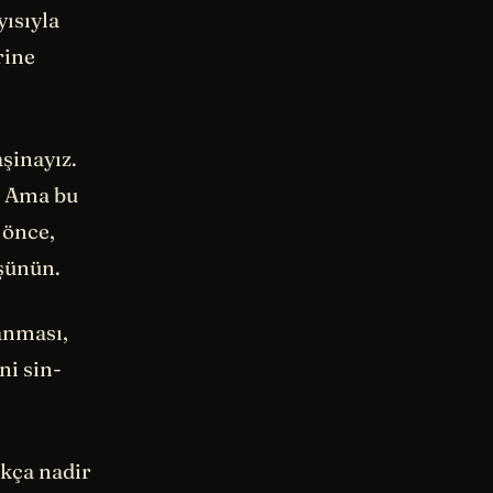
yısıyla
rine
aşinayız.
. Ama bu
 önce,
üşünün.
anması,
ni sin-
ukça nadir