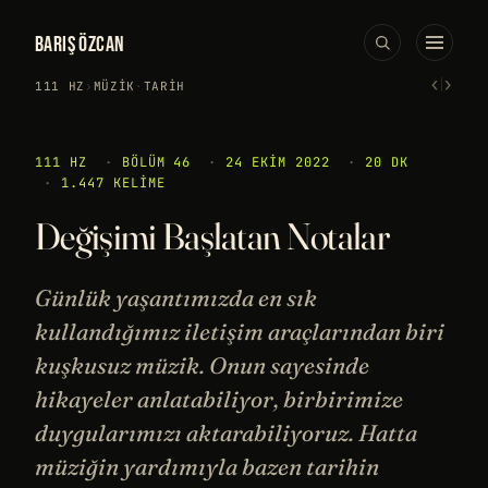
BARIŞ ÖZCAN
‹
›
111 HZ
›
MÜZIK
·
TARIH
111 HZ
·
BÖLÜM 46
·
24 EKIM 2022
·
20 DK
·
1.447 KELIME
Değişimi Başlatan Notalar
Günlük yaşantımızda en sık
kullandığımız iletişim araçlarından biri
kuşkusuz müzik. Onun sayesinde
hikayeler anlatabiliyor, birbirimize
duygularımızı aktarabiliyoruz. Hatta
müziğin yardımıyla bazen tarihin