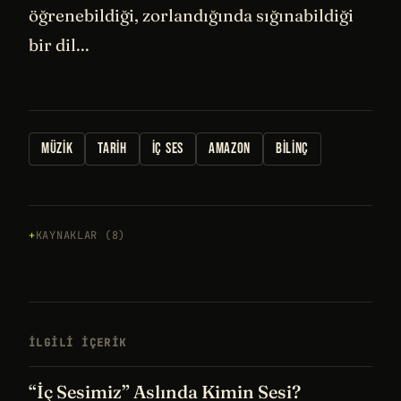
öğrenebildiği, zorlandığında sığınabildiği
bir dil...
MÜZIK
TARIH
İÇ SES
AMAZON
BILINÇ
KAYNAKLAR (8)
İLGILI IÇERIK
“İç Sesimiz” Aslında Kimin Sesi?