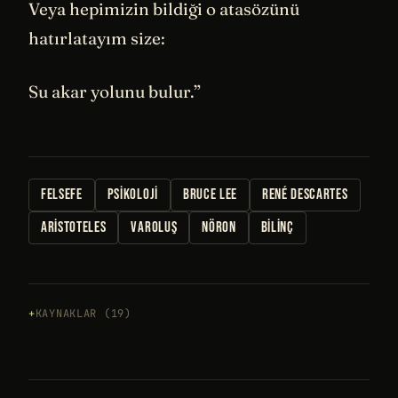
Veya hepimizin bildiği o atasözünü
hatırlatayım size:
Su akar yolunu bulur.”
FELSEFE
PSIKOLOJI
BRUCE LEE
RENÉ DESCARTES
ARISTOTELES
VAROLUŞ
NÖRON
BILINÇ
KAYNAKLAR (19)