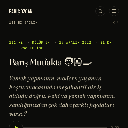
BARIŞ ÖZCAN
‹
›
111 HZ
›
SAĞLIK
111 HZ
·
BÖLÜM 54
·
19 ARALIK 2022
·
21 DK
·
1.988 KELIME
Barış Mutfakta 🧑🏼‍🍳
Yemek yapmanın, modern yaşamın
koşturmacasında meşakkatli bir iş
olduğu doğru. Peki ya yemek yapmanın,
sandığınızdan çok daha farklı faydaları
varsa?
0:00