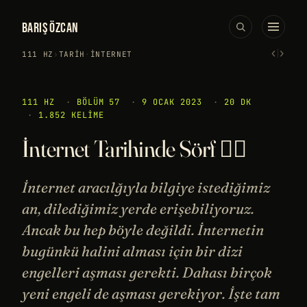
BARIŞ ÖZCAN
‹
›
111 HZ
›
TARIH
·
İNTERNET
111 HZ
·
BÖLÜM 57
·
9 OCAK 2023
·
20 DK
·
1.852 KELIME
İnternet Tarihinde Sörf 🏄‍♀️
İnternet aracılğıyla bilgiye istediğimiz
an, dilediğimiz yerde erişebiliyoruz.
Ancak bu hep böyle değildi. İnternetin
bugünkü halini alması için bir dizi
engelleri aşması gerekti. Dahası birçok
yeni engeli de aşması gerekiyor. İşte tam