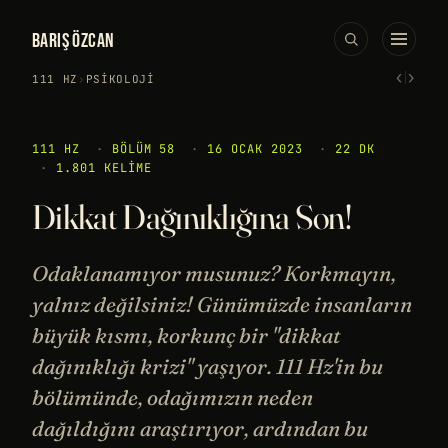
BARIŞ ÖZCAN
‹
›
111 HZ
›
PSIKOLOJI
111 HZ
·
BÖLÜM 58
·
16 OCAK 2023
·
22 DK
·
1.801 KELIME
Dikkat Dağınıklığına Son!
Odaklanamıyor musunuz? Korkmayın,
yalnız değilsiniz! Günümüzde insanların
büyük kısmı, korkunç bir "dikkat
dağınıklığı krizi" yaşıyor. 111 Hz'in bu
bölümünde, odağımızın neden
dağıldığını araştırıyor, ardından bu