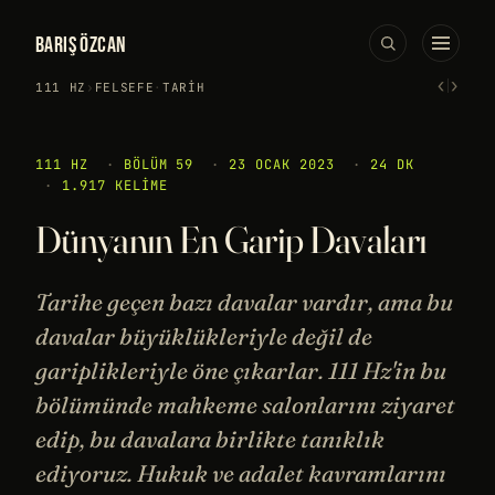
BARIŞ ÖZCAN
‹
›
111 HZ
›
FELSEFE
·
TARIH
111 HZ
·
BÖLÜM 59
·
23 OCAK 2023
·
24 DK
·
1.917 KELIME
Dünyanın En Garip Davaları
Tarihe geçen bazı davalar vardır, ama bu
davalar büyüklükleriyle değil de
gariplikleriyle öne çıkarlar. 111 Hz'in bu
bölümünde mahkeme salonlarını ziyaret
edip, bu davalara birlikte tanıklık
ediyoruz. Hukuk ve adalet kavramlarını