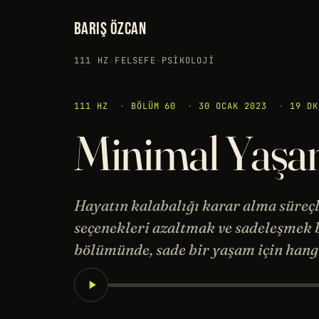
BARIŞ ÖZCAN
111 HZ
›
FELSEFE
·
PSIKOLOJI
111 HZ
·
BÖLÜM 60
·
30 OCAK 2023
·
19 DK
Minimal Yaşa
Hayatın kalabalığı karar alma süreç
seçenekleri azaltmak ve sadeleşmek bu
bölümünde, sade bir yaşam için hang