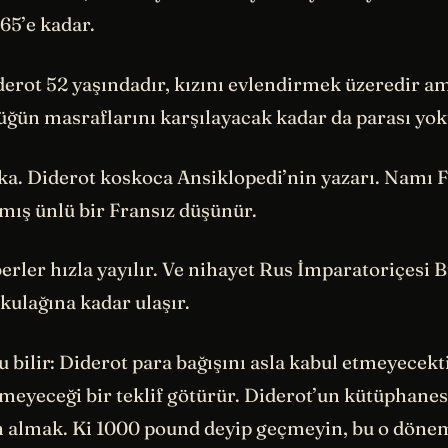
765’e kadar.
derot 52 yaşındadır, kızını evlendirmek üzeredir a
üğün masraflarını karşılayacak kadar da parası yok
ka. Diderot koskoca Ansiklopedi’nin yazarı. Namı 
şmış ünlü bir Fransız düşünür.
berler hızla yayılır. Ve nihayet Rus İmparatoriçesi 
kulağına kadar ulaşır.
 bilir: Diderot para bağışını asla kabul etmeyecekt
meyeceği bir teklif götürür. Diderot’un kütüphanes
n almak. Ki 1000 pound deyip geçmeyin, bu o dönem