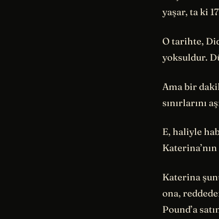
yaşar, ta ki 1
O tarihte, Di
yoksuldur. D
Ama bir daki
sınırlarını a
E, haliyle ha
Katerina’nın 
Katerina şunu
ona, reddede
Pound’a satı