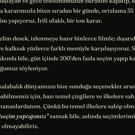
başlayan ve gece telefonumuzun ekranını kapatıp, 
a kararımızla biten sıradan bir günde, ortalama 35
m yapıyoruz. İrili ufaklı, bir ton karar.
yelim desek, izlenmeye hazır binlerce filmle; dışar
e kalksak yüzlerce farklı menüyle karşılaşıyoruz. 
kında bile, gün içinde 200’den fazla seçim yapıp 
ğumuz söyleniyor.
 kalabalık dünyamızın bize sunduğu seçenekler aras
abilmemiz için, bazı temel çizgilere ve ilkelere s
inananlardanım. Çünkü bu temel ilkelere sahip olm
“seçim yaptığımızı”
sansak bile, aslında seçimlerimi
 olmayabiliriz.