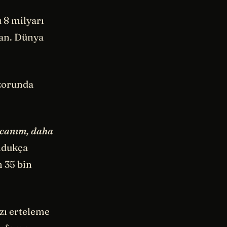
 8 milyarı
lan. Dünya
 zorunda
 canım, daha
oldukça
m 35 bin
zı erteleme