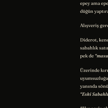
epey ama epey
düğün yaptır
Alışveriş ger
Diderot, kendi
sabahlık satı
pek de
“mas
Üzerinde kır
uyumsuzluğa t
yanında sönük
“Eski Sabahl