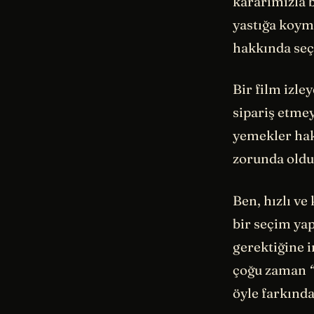
kararımızla 
yastığa koym
hakkında seçi
Bir film izle
sipariş etmey
yemekler hak
zorunda oldu
Ben, hızlı ve
bir seçim yap
gerektiğine 
çoğu zaman
öyle farkında