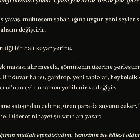
engi bozuldu şimdi. Uyum yok artık, birlik yok, güzel
aş yavaş, muhteşem sabahlığına uygun yeni şeyler 
alısını değiştirir.
ttiği bir halı koyar yerine.
ek masası alır mesela, şöminenin üzerine yerleştir
. Bir duvar halısı, gardrop, yeni tablolar, heykelcikl
rot’nun evi tamamen yenilenir ve değişir.
hane satışından cebine giren para da suyunu çeker.
ne, Diderot nihayet şu satırları yazar:
ğımın mutlak efendisiydim. Yenisinin ise kölesi oldu