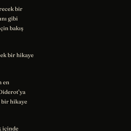
recek bir
nı gibi
için bakış
ek bir hikaye
n en
Diderot’ya
 bir hikaye
 içinde