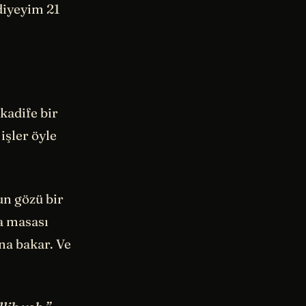
 diyeyim 21
 kadife bir
işler öyle
un gözü bir
ma masası
na bakar. Ve