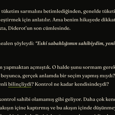
r tüketim sarmalını betimlediğinden, genelde tüke
eştirmek için anlatılır. Ama benim hikayede dikk
kta, Diderot’un son cümlesinde.
mealen şöyleydi:
“Eski sabahlığımın sahibiydim, yeni
 yapmaktan açmıştık. O halde şunu sormam gerek
 boyunca, gerçek anlamda bir seçim yapmış mıydı?
enli
bilinçliydi
? Kontrol ne kadar kendisindeydi?
kontrol sahibi olamamış gibi geliyor. Daha çok ken
 akışın içine kaptırmış ve bu akışın içinde düşünme