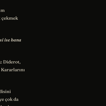
tim
at çekmek
si ise bana
: Diderot,
 Kararlarını
disini
ye çok da