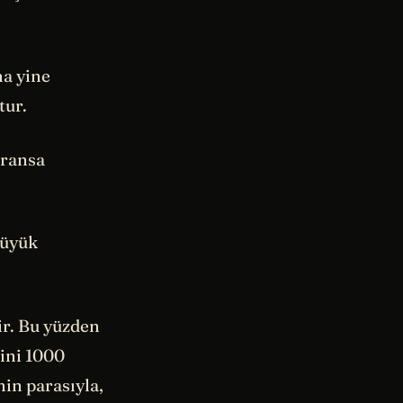
ma yine
tur.
Fransa
Büyük
ir. Bu yüzden
ini 1000
in parasıyla,