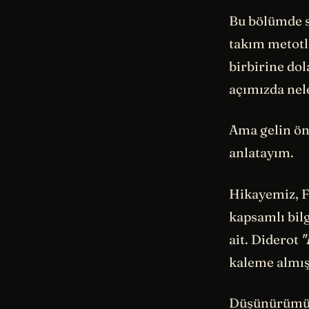
Bu bölümde se
takım metotl
birbirine dol
açımızda nele
Ama gelin ön
anlatayım.
Hikayemiz, F
kapsamlı bilg
ait. Diderot
"
kaleme almış
Düşünürümüz 