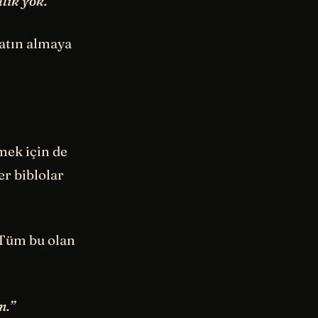
lik yok.”
satın almaya
mek için de
er biblolar
 Tüm bu olan
m.”