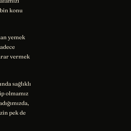
kafamızı
 bin konu
ıdan yemek
Sadece
karar vermek
ında sağlıklı
ahip olmamız
adığımızda,
zin pek de