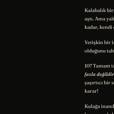
Kalabalık bi
aştı. Ama yal
kadar, kendi 
Yetişkin bir
olduğunu tah
10? Tamam ta
fazla değildi
şaşırtıcı bir 
karar!
Kulağa inanı