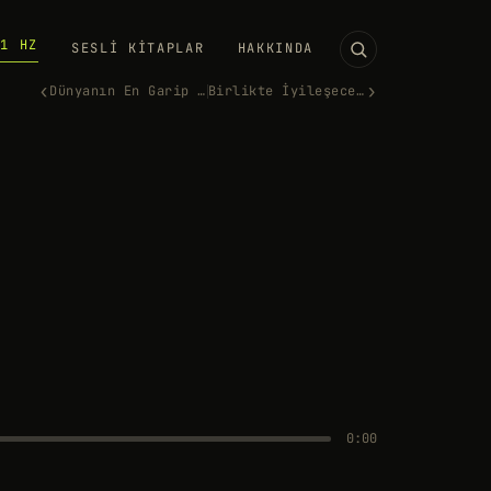
11 HZ
SESLI KITAPLAR
HAKKINDA
‹
›
Dünyanın En Garip Davaları
Birlikte İyileşeceğiz
0:00