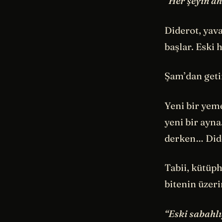
“Her şeyin ah
Diderot, yav
başlar. Eski h
Şam’dan getir
Yeni bir yem
yeni bir ayna
derken… Dide
Tabii, kütüp
bitenin üzeri
“Eski sabahlı