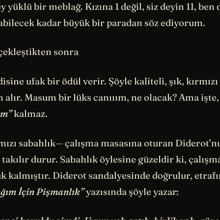
 yüklü bir meblağ. Kızına 1 değil, siz deyin 11, ben
abilecek kadar büyük bir paradan söz ediyorum.
çekleştikten sonra
sine ufak bir ödül verir. Şöyle kaliteli, şık, kırmızı
n alır. Masum bir lüks canııım, ne olacak? Ama işte, 
um”
kalmaz.
mızı sabahlık— çalışma masasına oturan Diderot’n
akılır durur. Sabahlık öylesine güzeldir ki, çalış
 kalmıştır. Diderot sandalyesinde doğrulur, etrafı
ığım İçin Pişmanlık”
yazısında şöyle yazar: