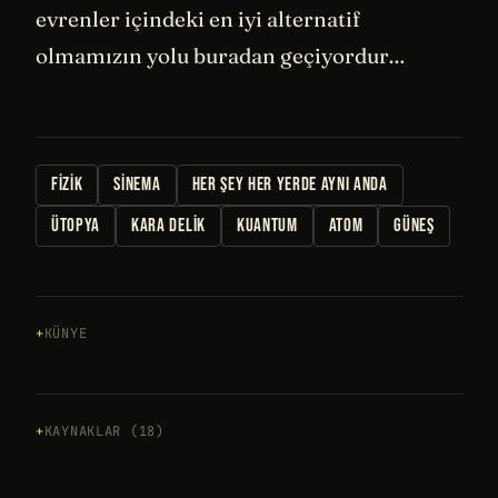
evrenler içindeki en iyi alternatif
olmamızın yolu buradan geçiyordur…
FIZIK
SINEMA
HER ŞEY HER YERDE AYNI ANDA
ÜTOPYA
KARA DELIK
KUANTUM
ATOM
GÜNEŞ
KÜNYE
KAYNAKLAR (18)