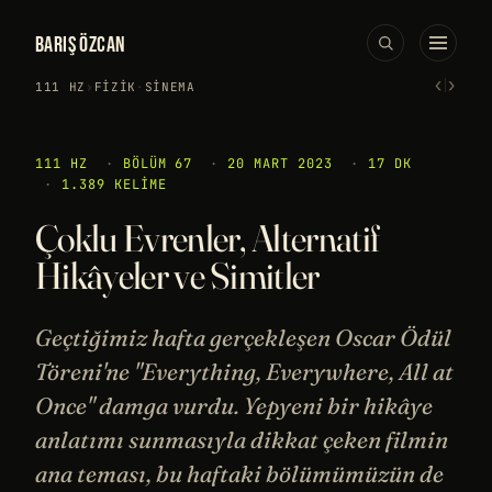
BARIŞ ÖZCAN
‹
›
111 HZ
›
FIZIK
·
SINEMA
111 HZ
·
BÖLÜM 67
·
20 MART 2023
·
17 DK
·
1.389 KELIME
Çoklu Evrenler, Alternatif
Hikâyeler ve Simitler
Geçtiğimiz hafta gerçekleşen Oscar Ödül
Töreni'ne "Everything, Everywhere, All at
Once" damga vurdu. Yepyeni bir hikâye
anlatımı sunmasıyla dikkat çeken filmin
ana teması, bu haftaki bölümümüzün de