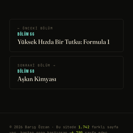
← ÖNCEKI BÖLÜM
BÖLÜM 66
Yüksek Hızda Bir Tutku: Formula 1
SONRAKI BÖLÜM →
BÖLÜM 68
Aşkın Kimyası
© 2026 Barış Özcan · Bu sitede
1.742
farklı sayfa
var, baştan sona bastırsan ~
6.790
sayfa eder.