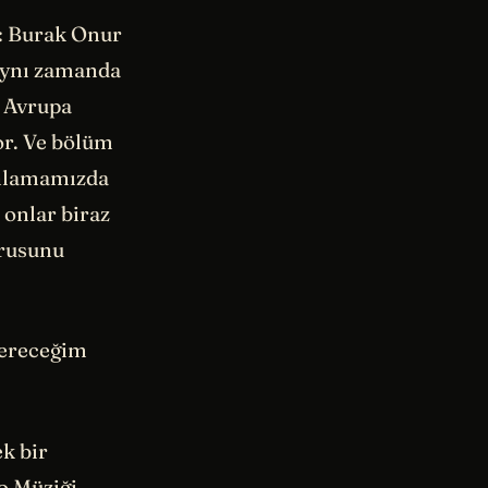
i: Burak Onur
 Aynı zamanda
e Avrupa
or. Ve bölüm
anlamamızda
 onlar biraz
orusunu
 vereceğim
k bir
o Müziği