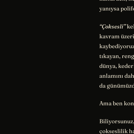
yanıysa polif
“Çoksesli”
kel
kavram üzeri
kaybediyoruz 
tıkayan, ren
dünya, keder
anlamını dah
da günümüz
Ama ben konu
Biliyorsunuz,
çokseslilik 