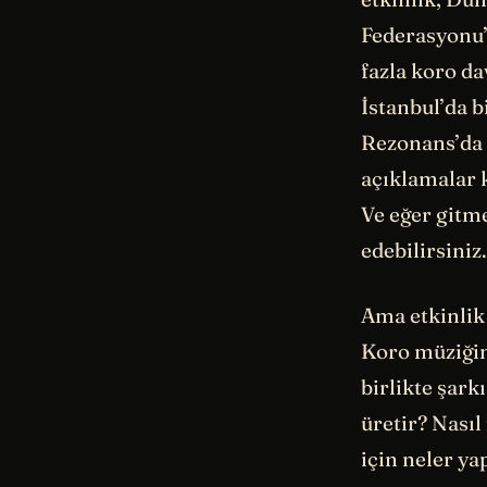
Federasyonu’
fazla koro da
İstanbul’da 
Rezonans’da 
açıklamalar k
Ve eğer gitm
edebilirsiniz.
Ama etkinlik
Koro müziğin
birlikte şar
üretir? Nasıl
için neler ya