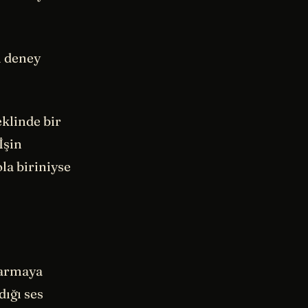
ı deney
eklinde bir
İşin
ola biriniyse
karmaya
dığı ses