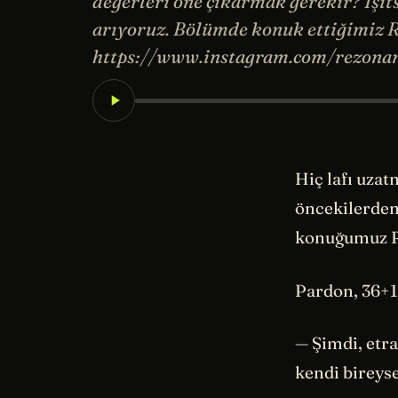
değerleri öne çıkarmak gerekir? İşit
arıyoruz. Bölümde konuk ettiğimiz R
https://www.instagram.com/rezona
Hiç lafı uzat
öncekilerden 
konuğumuz Rez
Pardon, 36+
— Şimdi, etr
kendi bireys