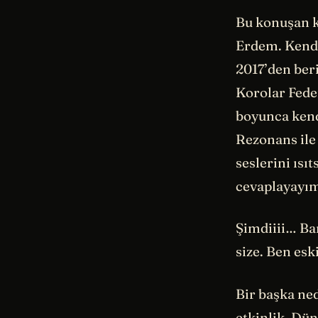
Bu konuşan ki
Erdem. Kendi
2017’den ber
Korolar Fede
boyunca kend
Rezonans ile 
seslerini ısıt
cevaplayayı
Şimdiiii… Ban
size. Ben esk
Bir başka ne
etkinlik, Dü