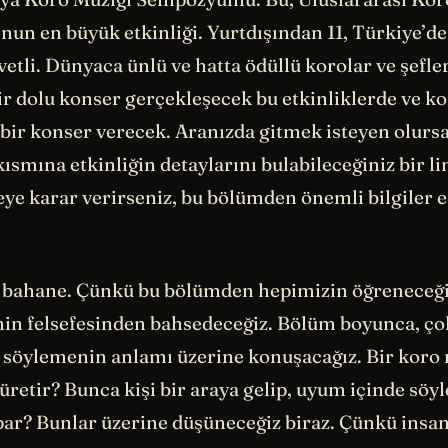
nun en büyük etkinliği. Yurtdışından 11, Türkiye’d
vetli. Dünyaca ünlü ve hatta ödüllü korolar ve şefler
bir dolu konser gerçekleşecek bu etkinliklerde ve 
bir konser verecek. Aranızda gitmek isteyen olurs
ısmına etkinliğin detaylarını bulabileceğiniz bir li
eye karar verirseniz, bu bölümden önemli bilgiler e
 bahane. Çünkü bu bölümden hepimizin öğreneceği 
in felsefesinden bahsedeceğiz. Bölüm boyunca, çok
kı söylemenin anlamı üzerine konuşacağız. Bir koro
 üretir? Bunca kişi bir araya gelip, uyum içinde sö
par? Bunlar üzerine düşüneceğiz biraz. Çünkü insan