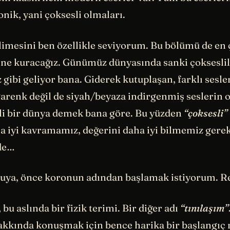
onik, yani çoksesli olmaları.
imesini ben özellikle seviyorum. Bu bölümü de en 
ne kuracağız. Günümüz dünyasında sanki çokseslil
gibi geliyor bana. Giderek kutuplaşan, farklı sesle
garenk değil de siyah/beyaza indirgenmiş seslerin o
li bir dünya demek bana göre. Bu yüzden
“çoksesli”
a iyi kavramamız, değerini daha iyi bilmemiz gerek
de…
ya, önce koronun adından başlamak istiyorum. R
 bu aslında bir fizik terimi. Bir diğer adı
“tınılaşım”
hakkında konuşmak için bence harika bir başlangıç 