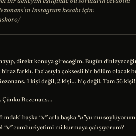
sel bir deneyim eşliğinde bu soruların cevabını
ezonans’ın Instagram hesabı için:
nskoro/
mayıp, direkt konuya gireceğim. Bugün dinleyeceğin
biraz farklı. Fazlasıyla çoksesli bir bölüm olacak 
onans, 1 kişi değil, 2 kişi… hiç değil. Tam 36 kişi!
1. Çünkü Rezonans…
afımdaki başka
“u”
larla başka
“u”
yu mu söylüyorum,
el
“u”
cumhuriyetimi mi kurmaya çalışıyorum?