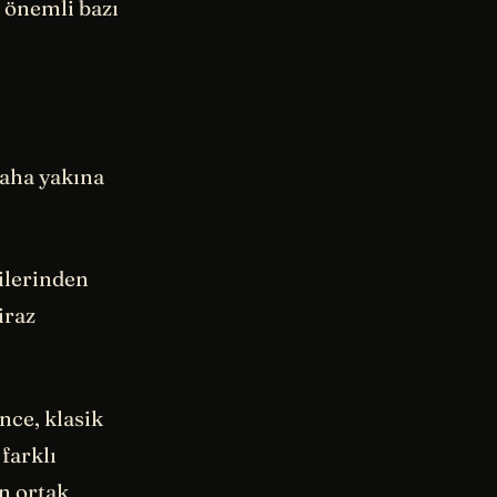
k önemli bazı
daha yakına
ilerinden
iraz
nce, klasik
farklı
n ortak