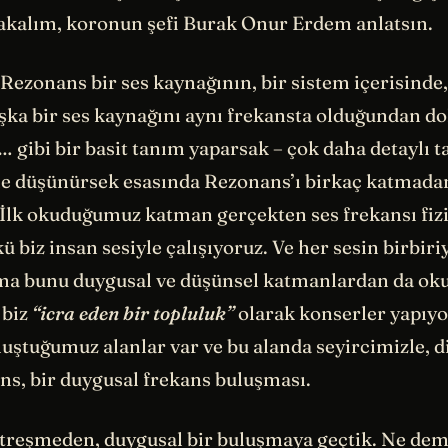
akalım, koronun şefi Burak Onur Erdem anlatsın.
 Rezonans bir ses kaynağının, bir sistem içerisinde
şka bir ses kaynağını aynı frekansta olduğundan do
… gibi bir basit tanım yaparsak – çok daha detaylı 
öyle düşünürsek esasında Rezonans’ı birkaç katmada
. İlk okuduğumuz katman gerçekten ses frekansı fizi
kü biz insan sesiyle çalışıyoruz. Ve her sesin birbiri
ma bunu duygusal ve düşünsel katmanlardan da okuy
 biz
“icra eden bir topluluk”
olarak konserler yapıyo
luştuğumuz alanlar var ve bu alanda seyircimizle, d
ns, bir duygusal frekans buluşması.
titreşmeden, duygusal bir buluşmaya geçtik. Ne dem