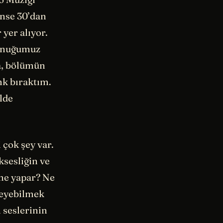
ense 30’dan
 yer alıyor.
konuğumuz
a, bölümün
nk bıraktım.
lde
çok şey var.
sesliğin ve
 ne yapar? Ne
yleyebilmek
 seslerinin