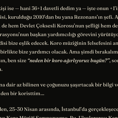
şi ise — hani 36+1 davetli dedim ya — işte onun +1’
si, kurulduğu 2010’dan bu yana Rezonans’ın şefi.
i de hem Devlet Çoksesli Korosu’nun şefliği hem d
rasyonu’nun başkan yardımcılığı görevini yürütüy
isi bize eşlik edecek. Koro müziğinin felsefesini 
birlikte bize yardımcı olacak. Ama şimdi bırakalım
sın, ben size
“neden bir koro ağırlıyoruz bugün?”
, s
m.
a dair az bilinen ve çoğunuzu şaşırtacak bir bilgi
iden bir koristtim…
den, 25-30 Nisan arasında, İstanbul’da gerçekleşece
nya Koro Müziği Sempozyumu. Bu, Uluslararası Kor