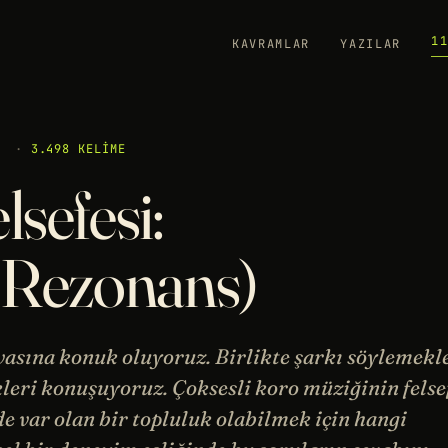
1
KAVRAMLAR
YAZILAR
·
3.498 KELIME
sefesi:
t. Rezonans)
vasına konuk oluyoruz. Birlikte şarkı söylemekl
leri konuşuyoruz. Çoksesli koro müziğinin felse
e var olan bir topluluk olabilmek için hangi