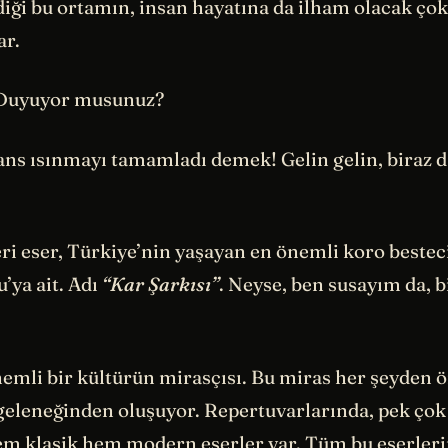
diği bu ortamın, insan hayatına da ilham olacak ço
ar.
 Duyuyor musunuz?
ns ısınmayı tamamladı demek! Gelin gelin, biraz 
eri eser, Türkiye’nin yaşayan en önemli koro bestec
’ya ait. Adı
“Kar Şarkısı”
. Neyse, ben susayım da, b
emli bir kültürün mirasçısı. Bu miras her şeyden ö
geleneğinden oluşuyor. Repertuvarlarında, pek çok 
em klasik hem modern eserler var. Tüm bu eserleri