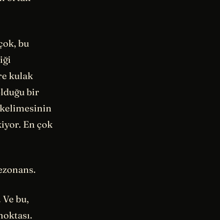
çok, bu
iği
re kulak
lduğu bir
kelimesinin
iyor. En çok
ezonans.
. Ve bu,
noktası.