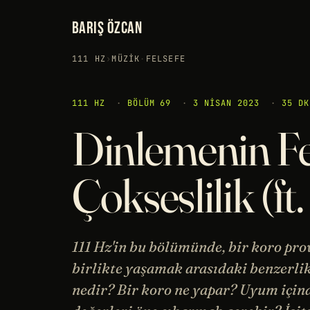
BARIŞ ÖZCAN
111 HZ
›
MÜZIK
·
FELSEFE
111 HZ
·
BÖLÜM 69
·
3 NISAN 2023
·
35 DK
Dinlemenin Fel
Çokseslilik (f
111 Hz'in bu bölümünde, bir koro pro
birlikte yaşamak arasıdaki benzerlik
nedir? Bir koro ne yapar? Uyum içind