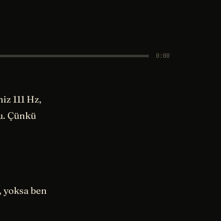
0:00
iz 111 Hz,
bu. Çünkü
 yoksa ben