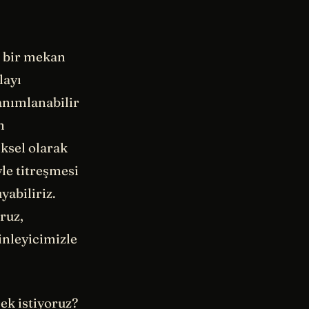
, bir mekan
layı
tanımlanabilir
n
ksel olarak
yle titreşmesi
abiliriz.
ruz,
inleyicimizle
ek istiyoruz?