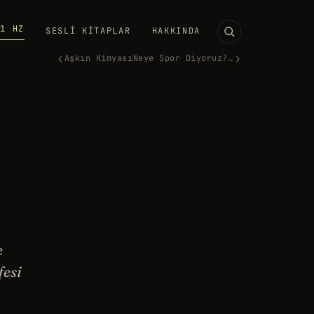
11 HZ
SESLI KITAPLAR
HAKKINDA
‹
›
Aşkın Kimyası
Neye Spor Diyoruz? (ft. Kaan…
e
fesi