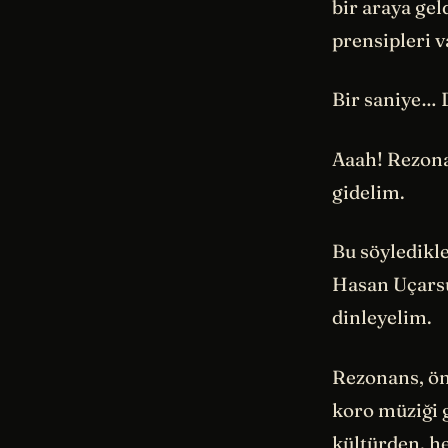
bir araya gel
prensipleri v
Bir saniye…
Aaah! Rezona
gidelim.
Bu söyledikl
Hasan Uçarsu
dinleyelim.
Rezonans, ön
koro müziği 
kültürden, h