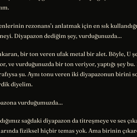
yım.
nlerinin rezonans’ı anlatmak için en sık kullandığ
neyi. Diyapazon dediğim şey, vurduğunuzda…
çıkaran, bir ton veren ufak metal bir alet. Böyle, U ş
or, ve vurduğunuzda bir ton veriyor, yaptığı şey bu. 
rafıysa şu. Aynı tonu veren iki diyapazonun birini s
rdik diyelim.
apazona vurduğumuzda…
ığımız sağdaki diyapazon da titreşmeye ve ses çı
larında fiziksel hiçbir temas yok. Ama birinin çıkar