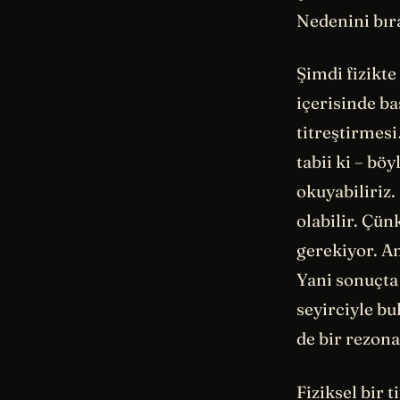
Nedenini bır
Şimdi fizikte
içerisinde ba
titreştirmesi
tabii ki – b
okuyabiliriz
olabilir. Çün
gerekiyor. A
Yani sonuçta
seyirciyle bu
de bir rezona
Fiziksel bir 