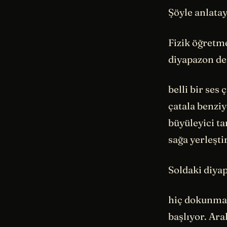
Şöyle anlata
Fizik öğretme
diyapazon de
belli bir ses 
çatala benziy
büyüleyici ta
sağa yerleşti
Soldaki diy
hiç dokunmad
başlıyor. Ara