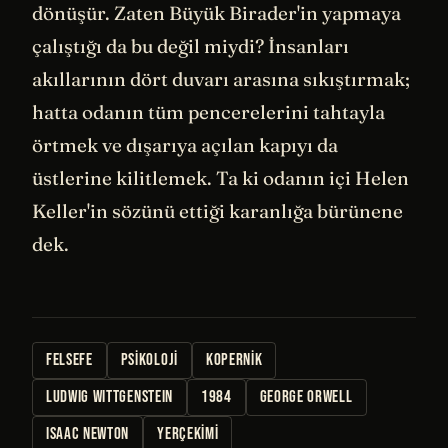
dönüşür. Zaten Büyük Birader'in yapmaya
çalıştığı da bu değil miydi? İnsanları
akıllarının dört duvarı arasına sıkıştırmak;
hatta odanın tüm pencerelerini tahtayla
örtmek ve dışarıya açılan kapıyı da
üstlerine kilitlemek. Ta ki odanın içi Helen
Keller'in sözünü ettiği karanlığa bürünene
dek.
FELSEFE
PSIKOLOJI
KOPERNIK
LUDWIG WITTGENSTEIN
1984
GEORGE ORWELL
ISAAC NEWTON
YERÇEKIMI