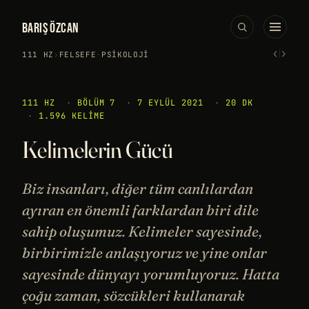
BARIŞ ÖZCAN
‹
›
111 HZ
›
FELSEFE
·
PSIKOLOJI
111 HZ
·
BÖLÜM 7
·
7 EYLÜL 2021
·
20 DK
·
1.596 KELIME
Kelimelerin Gücü
Biz insanları, diğer tüm canlılardan
ayıran en önemli farklardan biri dile
sahip oluşumuz. Kelimeler sayesinde,
birbirimizle anlaşıyoruz ve yine onlar
sayesinde dünyayı yorumluyoruz. Hatta
çoğu zaman, sözcükleri kullanarak