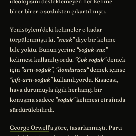
ideolojisini desteklemeyen her kelime
birer birer o sözlükten çıkartılmıştı.
Yenisöylem'deki kelimeler o kadar
törpülenmişti ki,
"sıcak"
diye bir kelime
bile yoktu. Bunun yerine
"soğuk-suz"
kelimesi kullanılıyordu.
"Çok soğuk"
demek
için
"artı-soğuk"
,
"dondurucu"
demek içinse
"çift-artı-soğuk"
kullanılıyordu. Kısacası,
hava durumuyla ilgili herhangi bir
konuşma sadece
"soğuk"
kelimesi etrafında
sürdürülebilirdi.
George Orwell
'a göre, tasarlanmıştı. Parti