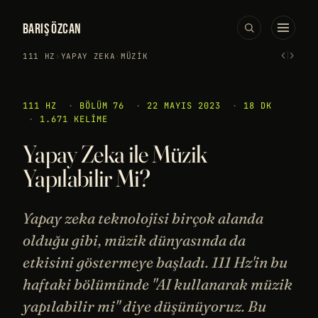
BARIŞ ÖZCAN
‹
›
111 HZ
›
YAPAY ZEKA
·
MÜZIK
111 HZ
·
BÖLÜM 76
·
22 MAYIS 2023
·
18 DK
·
1.671 KELIME
Yapay Zeka ile Müzik
Yapılabilir Mi?
Yapay zeka teknolojisi birçok alanda
olduğu gibi, müzik dünyasında da
etkisini göstermeye başladı. 111 Hz'in bu
haftaki bölümünde "AI kullanarak müzik
yapılabilir mi" diye düşünüyoruz. Bu