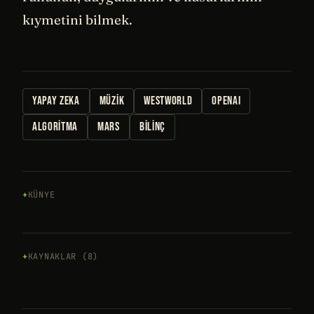
kıymetini bilmek.
YAPAY ZEKA
MÜZIK
WESTWORLD
OPENAI
ALGORITMA
MARS
BILINÇ
KÜNYE
KAYNAKLAR (8)