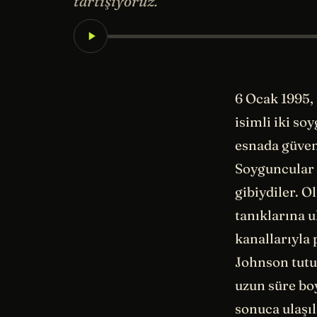
tartışıyoruz.
6 Ocak 1995,
isimli iki s
esnada güven
Soyguncular 
gibiydiler. 
tanıklarına u
kanallarıyla 
Johnson tutu
uzun süre bo
sonuca ulaşıl