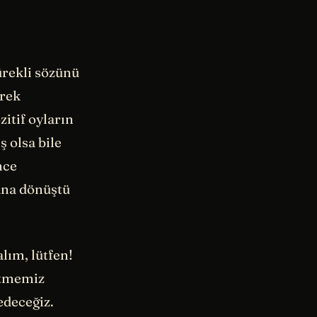
rekli sözünü
erek
itif oyların
ş olsa bile
nce
ana dönüştü
alım, lütfen!
gitmemiz
edeceğiz.