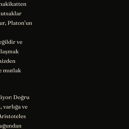
hakikatten
tutsaklar
r, Platon’un
eğildir ve
 ulaşmak
mizden
ve mutlak
diyor: Doğru
 varlığa ve
Aristoteles
lduğundan