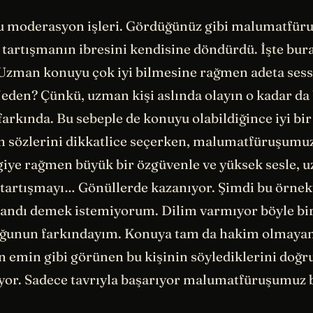
u moderasyon işleri. Gördüğünüz gibi malumatfü
 tartışmanın ibresini kendisine döndürdü. İşte bur
 Uzman konuyu çok iyi bilmesine rağmen adeta sess
eden? Çünkü, uzman kişi aslında olayın o kadar da 
arkında. Bu sebeple de konuyu olabildiğince iyi bir
n sözlerini dikkatlice seçerken, malumatfüruşumu
lgiye rağmen büyük bir özgüvenle ve yüksek sesle, 
e tartışmayı… Gönüllerde kazanıyor. Şimdi bu örnek
zandı demek istemiyorum. Dilim varmıyor böyle bi
uğunun farkındayım. Konuya tam da hakim olmayan 
n emin gibi görünen bu kişinin söylediklerini doğr
iyor. Sadece tavrıyla başarıyor malumatfüruşumuz 