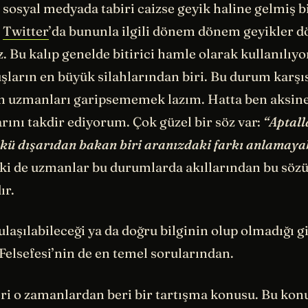
k sosyal medyada tabiri caizse geyik haline gelmiş bi
e
Twitter
’da bununla ilgili dönem dönem geyikler 
z. Bu kalıp genelde bitirici hamle olarak kullanılıyo
ların en büyük silahlarından biri. Bu durum karşıs
çin uzmanları garipsememek lazım. Hatta ben aksin
rını takdir ediyorum. Çok güzel bir söz var:
“Aptall
nkü dışarıdan bakan biri aranızdaki farkı anlamayab
elki de uzmanlar bu durumlarda akıllarından bu söz
ır.
 ulaşılabileceği ya da doğru bilginin olup olmadığı g
Felsefesi’nin de en temel sorularından.
eri o zamanlardan beri bir tartışma konusu. Bu ko