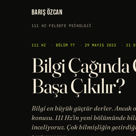
BARIŞ ÖZCAN
111 HZ
›
FELSEFE
·
PSIKOLOJI
111 HZ
·
BÖLÜM 77
·
29 MAYIS 2023
·
21 D
Bilgi Çağında 
Başa Çıkılır?
Bilgi en büyük güçtür derler. Ancak 
konusu. 111 Hz'in yeni bölümünde bil
inceliyoruz. Çok bilmişliğin getirdiğ