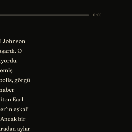
0:00
rl Johnson
aşardı. O
ıyordu.
memiş
polis, görgü
 haber
ifton Earl
r’ın eşkali
 Ancak bir
Aradan aylar