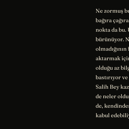
Ne zormuş b
bağıra çağıra
nokta da bu.
bürünüyor. N
olmadığının f
aktarmak içi
olduğu az bi
bastırıyor v
Salih Bey ka
de neler old
de, kendinde
kabul edebil