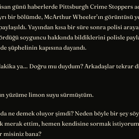
Nisan günü haberlerde Pittsburgh Crime Stoppers a
yrı bir bölümde, McArthur Wheeler’ın görüntüsü y
ylaşıldı. Yayından kısa bir süre sonra polisi arayan
rdüğü soyguncu hakkında bildiklerini polisle payla
nde şüphelinin kapısına dayandı.
 dakika ya… Doğru mu duydum? Arkadaşlar tekrar di
ün yüzüme limon suyu sürmüştüm.
 da ne demek oluyor şimdi? Neden böyle bir şey söy
k merak ettim, hemen kendisine sormak istiyorum.
 misiniz bana?