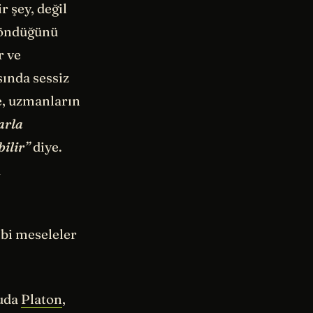
r şey, değil
döndüğünü
r ve
ında sessiz
e, uzmanların
arla
ilir”
diye.
ü
ibi meseleler
nuda
Platon
,