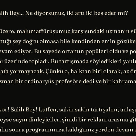
lih Bey… Ne diyorsunuz, iki artı iki beş eder mi?
zere, malumatfüruşumuz karşısındaki uzmanın sü
attığı şey doğru olmasa bile kendinden emin gözük
vam ediyor. Bu sayede ortamın popüleri oldu ve poz
 üzerinde topladı. Bu tartışmada söyledikleri yanlı
afa yormayacak. Çünkü o, halktan biri olarak, az ö
man bir ordinaryüs profesöre dedi ve bir kahram
sör! Salih Bey! Lütfen, sakin sakin tartışalım, anlaş
eyse sayın dinleyiciler, şimdi bir reklam arasına 
aha sonra programımıza kaldığımız yerden devam 