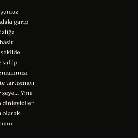
ruşumuz
adaki garip
izliğe
basit
 şekilde
z sahip
uzmanımızı
te tartışmayı
r şeye… Yine
dinleyiciler
u olarak
bunu.