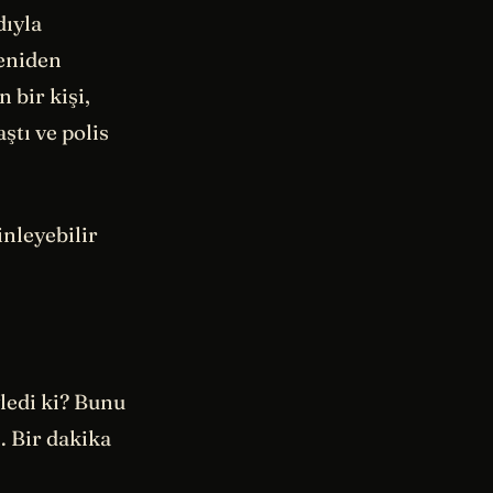
dıyla
eniden
 bir kişi,
ştı ve polis
nleyebilir
ledi ki? Bunu
 Bir dakika