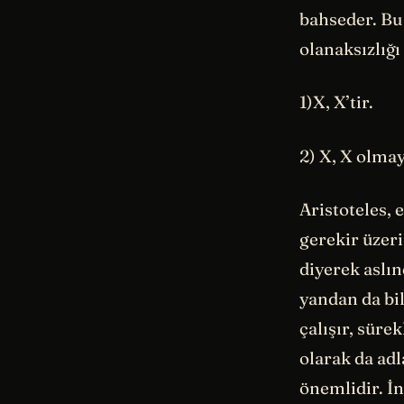
bahseder. Bu 
olanaksızlığı 
1)X, X’tir.
2) X, X olmaya
Aristoteles, 
gerekir üzer
diyerek aslın
yandan da bil
çalışır, süre
olarak da ad
önemlidir. İ