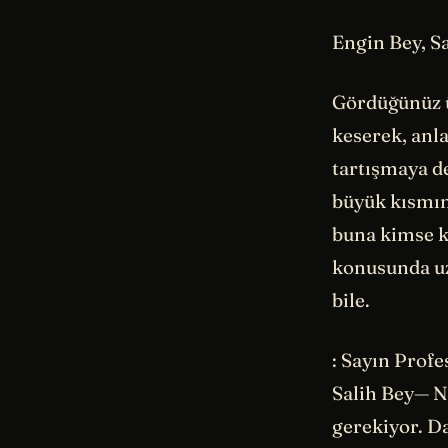
Engin Bey, Sa
Gördüğünüz ü
keserek, anl
tartışmaya de
büyük kısmını
buna kimse k
konusunda uz
bile.
: Sayın Profe
Salih Bey— N
gerekiyor. D