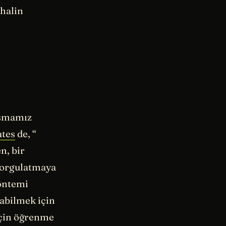
 halin
laşmamız
ates
de, “
n, bir
 sorgulatmaya
Yöntemi
şabilmek için
için öğrenme