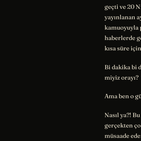
geçti ve 20 
yayınlanan a
kamuoyuyla pa
haberlerde gö
kısa süre içi
Bi dakika bi
miyiz orayı?
Ama ben o g
Nasıl ya?! Bu
gerçekten ço
müsaade eder