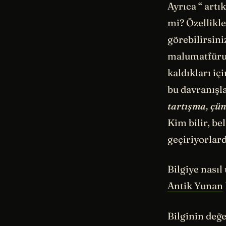
Ayrıca “ artı
mi? Özellikl
görebilirsini
malumatfüruş
kaldıkları i
bu davranışla
tartışma, çü
Kim bilir, b
geçiriyorlard
Bilgiye nasıl
Antik Yunan
Bilginin değ