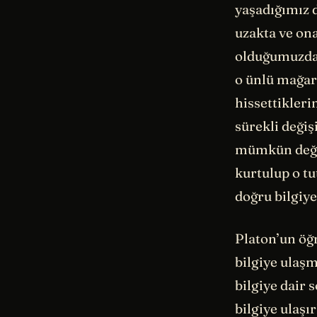
yaşadığımız 
uzakta ve ona
olduğumuzdan
o ünlü mağar
hissettikleri
sürekli değiş
mümkün değil
kurtulup o t
doğru bilgiye
Platon’un öğ
bilgiye ulaşm
bilgiye dair 
bilgiye ulaş