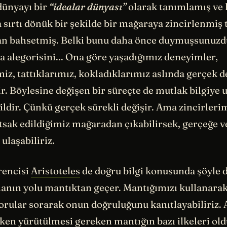
dünyayı bir
“idealar dünyası”
olarak tanımlamış ve 
 sırtı dönük bir şekilde bir mağaraya zincirlenmiş 
 bahsetmiş. Belki bunu daha önce duymuşsunuzdu
a alegorisini... Ona göre yaşadığımız deneyimler,
miz, tattıklarımız, kokladıklarımız aslında gerçek d
ir. Böylesine değişen bir süreçte de mutlak bilgiye
dir. Çünkü gerçek sürekli değişir. Ama zincirleri
utsak edildiğimiz mağaradan çıkabilirsek, gerçeğe 
 ulaşabiliriz.
rencisi
Aristoteles
de doğru bilgi konusunda şöyle 
anın yolu mantıktan geçer. Mantığımızı kullanarak,
sorular sorarak onun doğruluğunu kanıtlayabiliriz. 
ırken yürütülmesi gereken mantığın bazı ilkeleri o