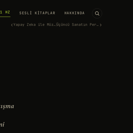
11 HZ
SESLI KITAPLAR
HAKKINDA
‹
›
Yapay Zeka ile Müzik Yapılabi…
Üçüncü Sanatın Perde Arkası (…
tışma
ni