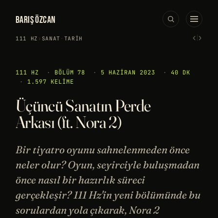
BARIŞ ÖZCAN
‹
›
111 HZ
›
SANAT
·
TARIH
111 HZ
·
BÖLÜM 78
·
5 HAZIRAN 2023
·
40 DK
·
1.597 KELIME
Üçüncü Sanatın Perde
Arkası (ft. Nora 2)
Bir tiyatro oyunu sahnelenmeden önce
neler olur? Oyun, seyirciyle buluşmadan
önce nasıl bir hazırlık süreci
gerçekleşir? 111 Hz'in yeni bölümünde bu
sorulardan yola çıkarak, Nora 2