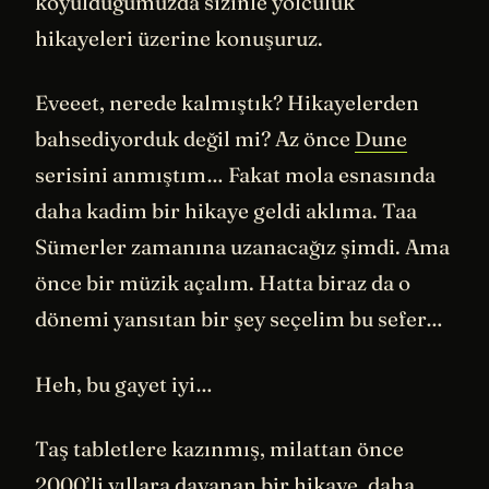
koyulduğumuzda sizinle yolculuk
hikayeleri üzerine konuşuruz.
Eveeet, nerede kalmıştık? Hikayelerden
bahsediyorduk değil mi? Az önce
Dune
serisini anmıştım… Fakat mola esnasında
daha kadim bir hikaye geldi aklıma. Taa
Sümerler zamanına uzanacağız şimdi. Ama
önce bir müzik açalım. Hatta biraz da o
dönemi yansıtan bir şey seçelim bu sefer…
Heh, bu gayet iyi…
Taş tabletlere kazınmış, milattan önce
2000’li yıllara dayanan bir hikaye, daha