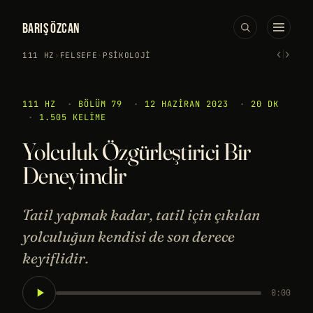
BARIŞ ÖZCAN
‹
›
111 HZ
›
FELSEFE
·
PSIKOLOJI
111 HZ
·
BÖLÜM 79
·
12 HAZIRAN 2023
·
20 DK
·
1.505 KELIME
Yolculuk Özgürleştirici Bir
Deneyimdir
Tatil yapmak kadar, tatil için çıkılan
yolculuğun kendisi de son derece
keyiflidir.
0:00