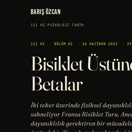
BARIŞ ÖZCAN
111 HZ
›
PSIKOLOJI
·
TARIH
111 HZ
·
BÖLÜM 81
·
26 HAZIRAN 2023
·
29
Bisiklet Üstün
Betalar
İki teker üzerinde fiziksel dayanıklı
sahneliyor Fransa Bisiklet Turu. Anca
dayanıklılık gerektiren bir mücadele