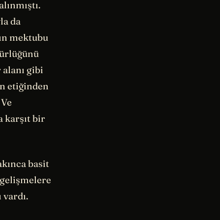
lınmıştı.
la da
nın mektubu
gürlüğünü
alanı gibi
ın etiğinden
 Ve
 karşıt bir
akınca basit
i gelişmelere
 vardı.