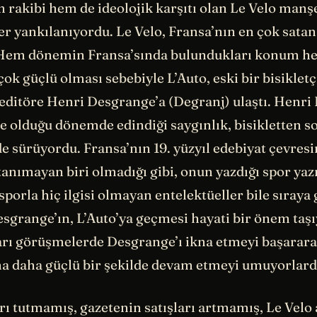
 rakibi hem de ideolojik karşıtı olan Le Velo manş
er yankılanıyordu. Le Velo, Fransa’nın en çok satan
 Hem dönemin Fransa’sında bulundukları konum h
çok güçlü olması sebebiyle L’Auto, eski bir bisikletç
r editöre Henri Desgrange’a (Degranj) ulaştı. Henri
e olduğu dönemde edindiği saygınlık, bisikletten s
e sürüyordu. Fransa’nın 19. yüzyıl edebiyat çevres
anımayan biri olmadığı gibi, onun yazdığı spor yazı
porla hiç ilgisi olmayan entelektüeller bile sıraya 
esgrange’ın, L’Auto’ya geçmesi hayati bir önem taşı
ları görüşmelerde Desgrange’ı ikna etmeyi başarar
na daha güçlü bir şekilde devam etmeyi umuyorlard
ı tutmamış, gazetenin satışları artmamış, Le Velo 