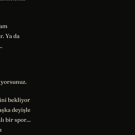
tam
r. Ya da
ü…
iyorsunuz.
ini bekliyor
aşka deyişle
alı bir spor…
n