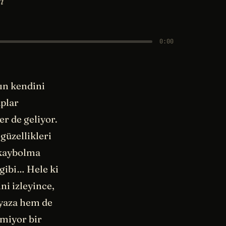
i
0:00
rın kendini
aplar
r de geliyor.
güzellikleri
 kaybolma
 gibi… Hele ki
ni izleyince,
 yaza hem de
lmiyor bir