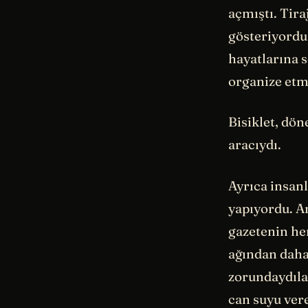
açmıştı. Tira
gösteriyordu
hayatlarına s
organize etme
Bisiklet, dön
aracıydı.
Ayrıca insanl
yapıyordu. Am
gazetenin he
ağından daha
zorundaydıla
can suyu vere