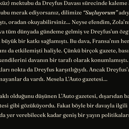
küz) mektubu da Dreyfus Davası sürecinde kaleme a
ubu merak ediyorsanız, dilimize
“Suçluyorum”
adıy
ştı, oradan okuyabilirsiniz… Neyse efendim, Zola’
va tüm dünyada gündeme gelmiş ve Dreyfus'un öz
üyük bir katkı sağlamıştı. Bu dava, Fransa’nın her 
nı da etkilemişti haliyle. Çünkü birçok gazete, bas
endilerini davanın bir tarafı olarak konumlamıştı.
rı nokta da Dreyfus karşıtlığıydı. Ancak Dreyfus’a
ayanlar da vardı. Mesela L’Auto gazetesi…
aklı olduğunu düşünen L’Auto gazetesi, dışarıdan b
tesi gibi gözüküyordu. Fakat böyle bir davayla ilgil
da yer verebilecek kadar geniş bir yayın politikaları