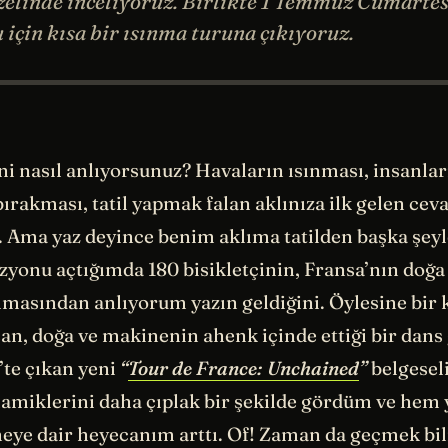
özelinde inceliyoruz. Birlikte 1 Temmuz Cumartes
 için kısa bir ısınma turuna çıkıyoruz.
ni nasıl anlıyorsunuz? Havaların ısınması, insanla
bırakması, tatil yapmak falan aklınıza ilk gelen cev
Ama yaz deyince benim aklıma tatilden başka şeyle
zyonu açtığımda 180 bisikletçinin, Fransa’nın doğa 
lmasından anlıyorum yazın geldiğini. Öylesine bir
nsan, doğa ve makinenin ahenk içinde ettiği bir dans
’te çıkan yeni
“
Tour de France: Unchained
”
belgeseli
inamiklerini daha çıplak bir şekilde gördüm ve hem
emeye dair heyecanım arttı. Of! Zaman da geçmek bi