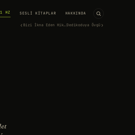
11 HZ
SESLI KITAPLAR
HAKKINDA
‹
›
Bizi İkna Eden Hikayeler
Dedikoduya Övgü
let