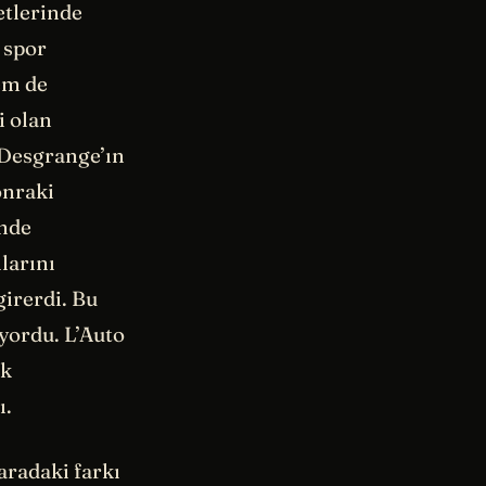
etlerinde
 spor
em de
i olan
 Desgrange’ın
onraki
inde
larını
girerdi. Bu
yordu. L’Auto
ak
ı.
aradaki farkı