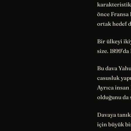
karakteristik
önce Fransa 
ortak hedef 
Bir ülkeyi i
size. 1899’d
Bu dava Yahu
casusluk yap
Ayrıca insan
olduğunu da s
Davaya tanık
için büyük bi