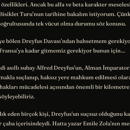
 özellikleri. Ancak bu alfa ve beta karakter mesel
Bisiklet Turu’nun tarihine bakalım istiyorum. Çün
doğrultusunda tek vücut olma durumu söz konusu.
kiye bölen Dreyfus Davası’ndan bahsetmem gerekiyo
a Fransa’ya kadar gitmemiz gerekiyor bunun için…
di asıllı subay Alfred Dreyfus'un, Alman İmparator
makla suçlanıp, haksız yere mahkum edilmesi olara
 hakları mücadelesi açısından önemli bir kilometre 
öyleyebiliriz.
lık eden birçok kişi, Dreyfus'un suçsuz olduğunu k
r çaba içerisindeydi. Hatta yazar Emile Zola'nın m