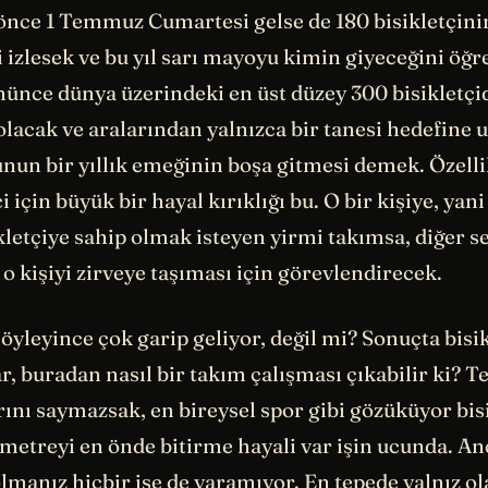
 önce 1 Temmuz Cumartesi gelse de 180 bisikletçini
izlesek ve bu yıl sarı mayoyu kimin giyeceğini öğr
nünce dünya üzerindeki en üst düzey 300 bisikletç
olacak ve aralarından yalnızca bir tanesi hedefine u
nun bir yıllık emeğinin boşa gitmesi demek. Özellik
çi için büyük bir hayal kırıklığı bu. O bir kişiye, ya
letçiye sahip olmak isteyen yirmi takımsa, diğer s
i o kişiyi zirveye taşıması için görevlendirecek.
öyleyince çok garip geliyor, değil mi? Sonuçta bisi
var, buradan nasıl bir takım çalışması çıkabilir ki? T
ını saymazsak, en bireysel spor gibi gözüküyor bisi
ometreyi en önde bitirme hayali var işin ucunda. A
 olmanız hiçbir işe de yaramıyor. En tepede yalnız o