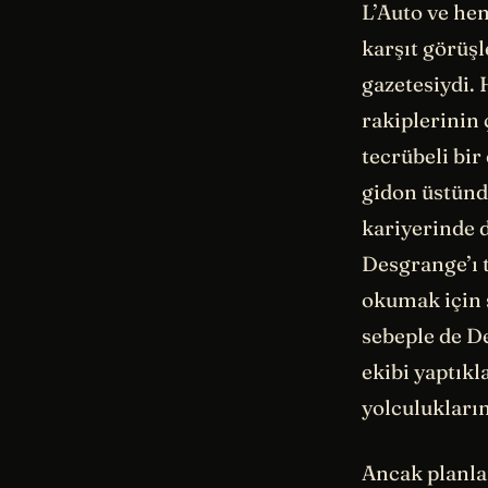
L’Auto ve hem
karşıt görüşl
gazetesiydi.
rakiplerinin 
tecrübeli bi
gidon üstünd
kariyerinde d
Desgrange’ı t
okumak için s
sebeple de D
ekibi yaptık
yolculukları
Ancak planlar