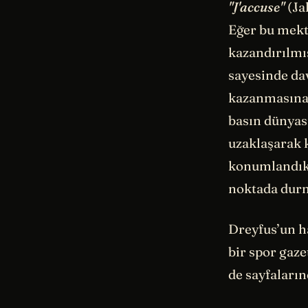
"J'accuse"
(Ja
Eğer bu mekt
kazandırılmı
sayesinde da
kazanmasına b
basın dünyası
uzaklaşarak k
konumlandıkla
noktada durm
Dreyfus’un h
bir spor gaze
de sayfaların