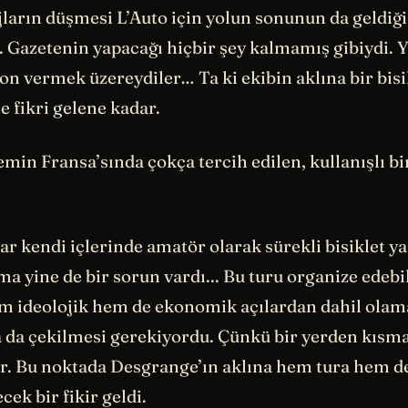
jların düşmesi L’Auto için yolun sonunun da geldiği
. Gazetenin yapacağı hiçbir şey kalmamış gibiydi. 
on vermek üzereydiler… Ta ki ekibin aklına bir bisi
 fikri gelene kadar.
emin Fransa’sında çokça tercih edilen, kullanışlı bi
ar kendi içlerinde amatör olarak sürekli bisiklet ya
a yine de bir sorun vardı... Bu turu organize edeb
m ideolojik hem de ekonomik açılardan dahil olam
 da çekilmesi gerekiyordu. Çünkü bir yerden kısm
r. Bu noktada Desgrange’ın aklına hem tura hem d
cek bir fikir geldi.