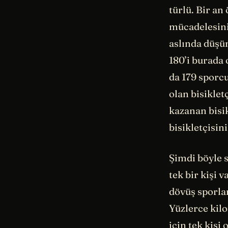
türlü. Bir an
mücadelesini 
aslında düşü
180’i burada 
da 179 sporcu
olan bisiklet
kazanan bisik
bisikletçisin
Şimdi böyle s
tek bir kişi 
dövüş sporlar
Yüzlerce kil
için tek kişi