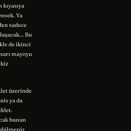
n kıyasıya
ensek. Ya
iden sadece
laşacak... Bu
le de ikinci
ni sarı mayoyu
ekiz
klet üzerinde
enis ya da
klet.
ncak bunun
labilmeniz