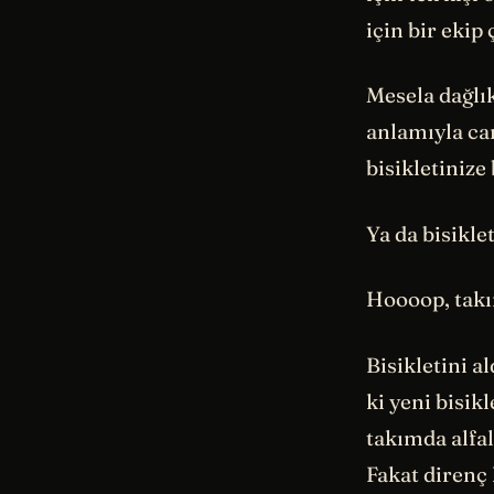
için bir ekip
Mesela dağlı
anlamıyla can
bisikletinize
Ya da bisiklet
Hoooop, takı
Bisikletini a
ki yeni bisik
takımda alfal
Fakat direnç 