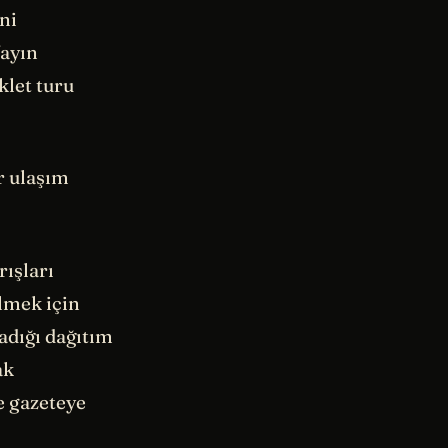
ni
Yayın
klet turu
r ulaşım
rışları
ilmek için
adığı dağıtım
ak
e gazeteye