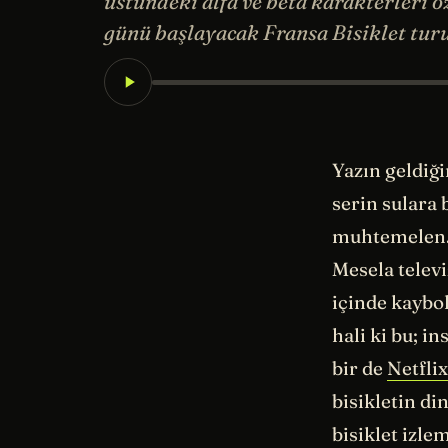
üstündeki alfa ve beta karakterleri 
günü başlayacak Fransa Bisiklet turu
Yazın geldiği
serin sulara 
muhtemelen. 
Mesela televi
içinde kaybo
hali ki bu; i
bir de
Netflix
bisikletin d
bisiklet izl