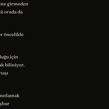
esine girmeden
kü orada da
r öncelikle
luğu için
k biliniyor.
taşı
anıtlamak
eşhur