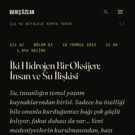
BARIŞ ÖZCAN
‹
›
111 HZ
›
BIYOLOJI
·
KIMYA
·
TARIH
111 HZ
·
BÖLÜM 83
·
10 TEMMUZ 2023
·
22 DK
·
1.894 KELIME
İki Hidrojen Bir Oksijen:
İnsan ve Su İlişkisi
Su, insanlığın temel yaşam
kaynaklarından birisi. Sadece bu özelliği
bile onunla kurduğumuz bağı çok güçlü
kılıyor, fakat dahası da var... Yeni
medeniyetlerin kurulmasından, bazı