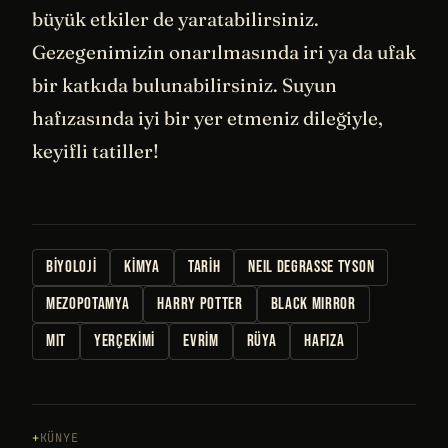
büyük etkiler de yaratabilirsiniz.
Gezegenimizin onarılmasında iri ya da ufak
bir katkıda bulunabilirsiniz. Suyun
hafızasında iyi bir yer etmeniz dileğiyle,
keyifli tatiller!
BIYOLOJI
KIMYA
TARIH
NEIL DEGRASSE TYSON
MEZOPOTAMYA
HARRY POTTER
BLACK MIRROR
MIT
YERÇEKIMI
EVRIM
RÜYA
HAFIZA
KÜNYE