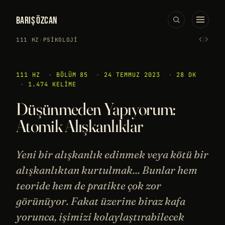
BARIŞ ÖZCAN
‹
›
111 HZ
›
PSIKOLOJI
111 HZ
·
BÖLÜM 85
·
24 TEMMUZ 2023
·
28 DK
·
1.474 KELIME
Düşünmeden Yapıyorum:
Atomik Alışkanlıklar
Yeni bir alışkanlık edinmek veya kötü bir
alışkanlıktan kurtulmak... Bunlar hem
teoride hem de pratikte çok zor
görünüyor. Fakat üzerine biraz kafa
yorunca, işimizi kolaylaştırabilecek