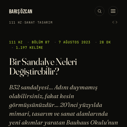
BARIŞ ÖZCAN
‹
›
111 HZ
›
SANAT
·
TASARIM
111 HZ
·
BÖLÜM 87
·
7 AĞUSTOS 2023
·
28 DK
·
1.197 KELIME
Bir Sandalye Neleri
Değiştirebilir?
B32 sandalyesi... Adını duymamış
olabilirsiniz, fakat kesin
görmüşsünüzdür... 20'inci yüzyılda
mimari, tasarım ve sanat alanlarında
yeni akımlar yaratan Bauhaus Okulu'nun