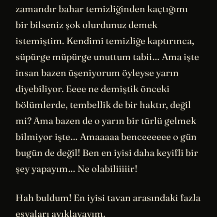
zamandır bahar temizliğinden kaçtığımı
bir bilseniz şok olurdunuz demek
istemiştim. Kendimi temizliğe kaptırınca,
süpürge müpürge unuttum tabii… Ama işte
insan bazen üşeniyorum öyleyse yarın
diyebiliyor. Eeee ne demiştik önceki
bölümlerde, tembellik de bir haktır, değil
mi? Ama bazen de o yarın bir türlü gelmek
bilmiyor işte… Amaaaaa benceeeeee o gün
bugün de değil! Ben en iyisi daha keyifli bir
şey yapayım… Ne olabiliiiiir!
Hah buldum! En iyisi tavan arasındaki fazla
eşyaları ayıklayayım.