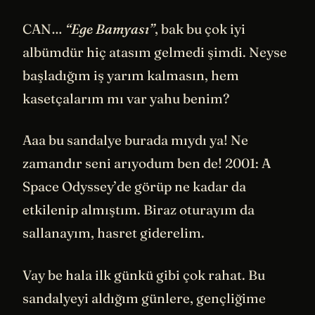
CAN…
“Ege Bamyası”
, bak bu çok iyi
albümdür hiç atasım gelmedi şimdi. Neyse
başladığım iş yarım kalmasın, hem
kasetçalarım mı var yahu benim?
Aaa bu sandalye burada mıydı ya! Ne
zamandır seni arıyodum ben de! 2001: A
Space Odyssey’de görüp ne kadar da
etkilenip almıştım. Biraz oturayım da
sallanayım, hasret giderelim.
Vay be hala ilk günkü gibi çok rahat. Bu
sandalyeyi aldığım günlere, gençliğime