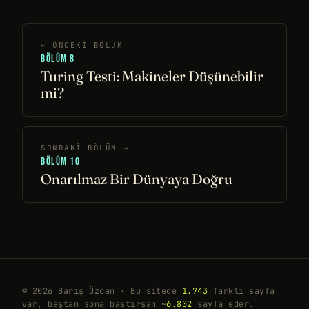
← ÖNCEKI BÖLÜM
BÖLÜM 8
Turing Testi: Makineler Düşünebilir
mi?
SONRAKI BÖLÜM →
BÖLÜM 10
Onarılmaz Bir Dünyaya Doğru
© 2026 Barış Özcan · Bu sitede
1.743
farklı sayfa
var, baştan sona bastırsan ~
6.802
sayfa eder.