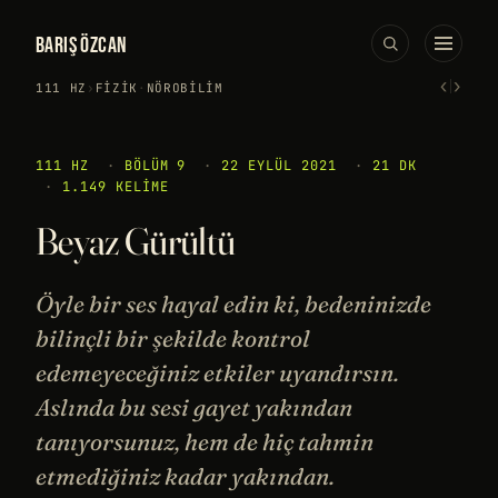
BARIŞ ÖZCAN
‹
›
111 HZ
›
FIZIK
·
NÖROBILIM
111 HZ
·
BÖLÜM 9
·
22 EYLÜL 2021
·
21 DK
·
1.149 KELIME
Beyaz Gürültü
Öyle bir ses hayal edin ki, bedeninizde
bilinçli bir şekilde kontrol
edemeyeceğiniz etkiler uyandırsın.
Aslında bu sesi gayet yakından
tanıyorsunuz, hem de hiç tahmin
etmediğiniz kadar yakından.