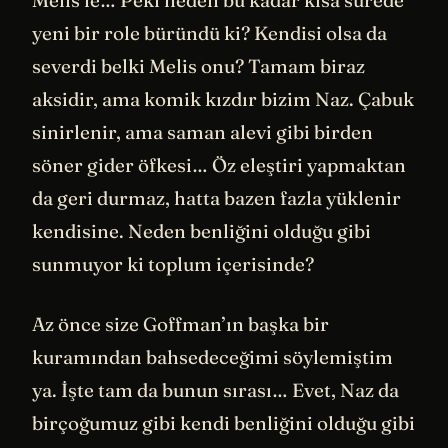
Melis’le… Peki neden bu kadar kısa sürede
yeni bir role büründü ki? Kendisi olsa da
severdi belki Melis onu? Tamam biraz
aksidir, ama komik kızdır bizim Naz. Çabuk
sinirlenir, ama saman alevi gibi birden
söner gider öfkesi… Öz eleştiri yapmaktan
da geri durmaz, hatta bazen fazla yüklenir
kendisine. Neden benliğini olduğu gibi
sunmuyor ki toplum içerisinde?
Az önce size Goffman’ın başka bir
kuramından bahsedeceğimi söylemiştim
ya. İşte tam da bunun sırası… Evet, Naz da
birçoğumuz gibi kendi benliğini olduğu gibi