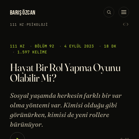
BARIŞ ÖZCAN
‹
›
111 HZ
›
PSIKOLOJI
111 HZ
·
BÖLÜM 92
·
4 EYLÜL 2023
·
18 DK
·
1.597 KELIME
Hayat Bir Rol Yapma Oyunu
Olabilir Mi?
Sosyal yaşamda herkesin farklı bir var
olma yöntemi var. Kimisi olduğu gibi
görünürken, kimisi de yeni rollere
bürünüyor.