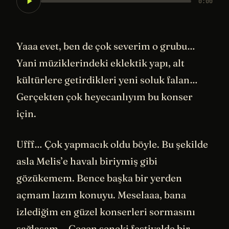
0:00
Yaaa evet, ben de çok severim o grubu…
Yani müziklerindeki eklektik yapı, alt
kültürlere getirdikleri yeni soluk falan…
Gerçekten çok heyecanlıyım bu konser
için.
Ufff… Çok yapmacık oldu böyle. Bu şekilde
asla Melis’e havalı biriymiş gibi
gözükemem. Bence başka bir yerden
açmam lazım konuyu. Meselaaa, bana
izlediğim en güzel konserleri sormasını
sağlasam… Geçen seneki festivalde bir