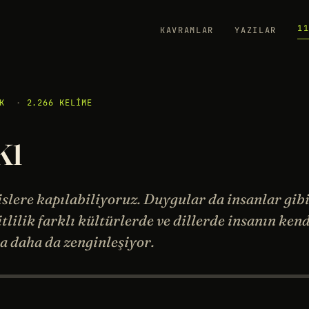
1
KAVRAMLAR
YAZILAR
K
·
2.266 KELIME
kı
slere kapılabiliyoruz. Duygular da insanlar gib
itlilik farklı kültürlerde ve dillerde insanın ken
 daha da zenginleşiyor.