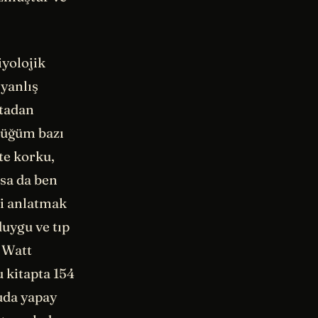
iyolojik
yanlış
ktadan
düğüm bazı
te korku,
lsa da ben
ni anlatmak
uygu ve tıp
y Watt
 kitapta 154
uda yapay