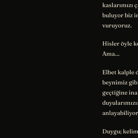
kaslarımızı ç
buluyor biz i
vuruyoruz.
Hisler öyle k
Ama…
Elbet kalple 
beynimiz gibi
geçtiğine ina
duyularımızın
anlayabiliyor
Duygu; kelim