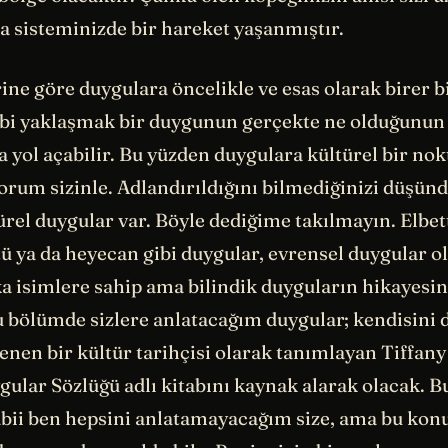
 sisteminizde bir hareket yaşanmıştır.
ine göre duygulara öncelikle ve esas olarak birer b
bi yaklaşmak bir duygunun gerçekte ne olduğunun 
 yol açabilir. Bu yüzden duygulara kültürel bir no
orum sizinle. Adlandırıldığını bilmediğinizi düşün
ürel duygular var. Böyle dediğime takılmayın. Elbet
ü ya da heyecan gibi duygular, evrensel duygular o
a isimlere sahip ama bilindik duyguların hikayesi
u bölümde sizlere anlatacağım duygular; kendisini d
ilenen bir kültür tarihçisi olarak tanımlayan Tiffan
ular Sözlüğü adlı kitabını kaynak alarak olacak. Bu
abii ben hepsini anlatamayacağım size, ama bu kon