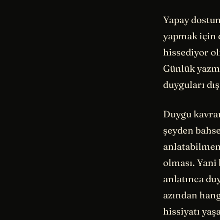
Yapay dostum
yapmak için 
hissediyor ol
Günlük yazman
duyguları dı
Duygu kavram
şeyden bahse
anlatabilmem
olması. Yani
anlatınca du
azından hang
hissiyatı ya