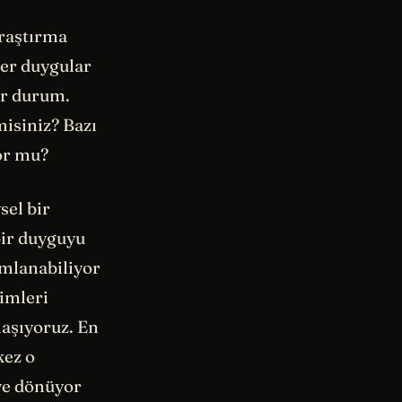
raştırma
zer duygular
ir durum.
misiniz? Bazı
or mu?
sel bir
bir duyguyu
ımlanabiliyor
imleri
aşıyoruz. En
kez o
eve dönüyor