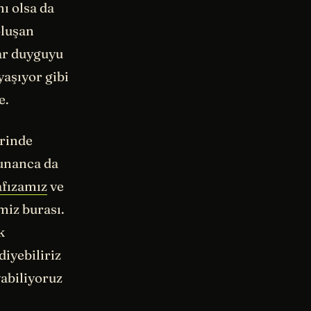
mı olsa da
oluşan
lar duyguyu
yaşıyor gibi
e.
erinde
Yunanca da
afızamız
ve
miz burası.
k
diyebiliriz
yabiliyoruz