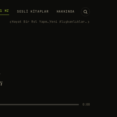
11 HZ
SESLI KITAPLAR
HAKKINDA
‹
›
Hayat Bir Rol Yapma Oyunu Ola…
Yeni Alışkanlıklara Doğru Ped…
i
di
0:00