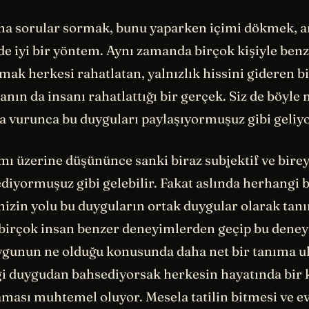
a sorular sormak, bunu yaparken içimi dökmek, a
de iyi bir yöntem. Aynı zamanda birçok kişiyle ben
mak herkesi rahatlatan, yalnızlık hissini gideren b
ın da insanı rahatlattığı bir gerçek. Siz de böyle 
şa vurunca bu duyguları paylaşıyormuşuz gibi geliy
ı üzerine düşününce sanki biraz subjektif ve birey
diyormuşuz gibi gelebilir. Fakat aslında herhangi 
izin yolu bu duyguların ortak duygular olarak tan
 birçok insan benzer deneyimlerden geçip bu deney
ygunun ne olduğu konusunda daha net bir tanıma ul
i duygudan bahsediyorsak herkesin hayatında bir 
şaması muhtemel oluyor. Mesela tatilin bitmesi ve 