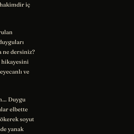
 hakimdir iç
rulan
duyguları
 ne dersiniz?
 hikayesini
eyecanlı ve
im… Duygu
lar elbette
dökerek soyut
zde yanak