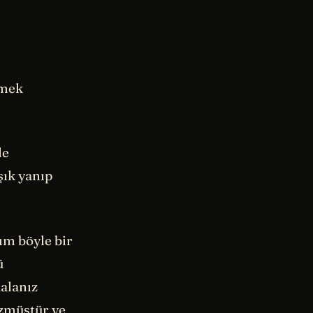
rmek
le
şık yanıp
ım böyle bir
ü
alanız
üzmüştür ve