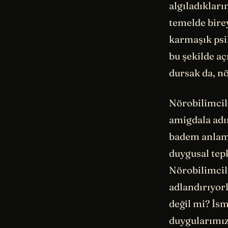
algıladıkları
temelde birey
karmaşık psik
bu şekilde aç
dursak da, nö
Nörobilimcil
amigdala adı
badem anlam
duygusal tepk
Nörobilimcil
adlandırıyorl
değil mi? İsm
duygularımı