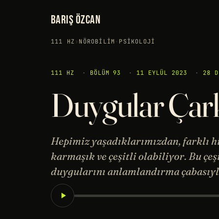
BARIŞ ÖZCAN
111 HZ
›
NÖROBILIM
·
PSIKOLOJI
111 HZ
·
BÖLÜM 93
·
11 EYLÜL 2023
·
28 D
Duygular Çar
Hepimiz yaşadıklarımızdan, farklı hi
karmaşık ve çeşitli olabiliyor. Bu çeş
duygularını anlamlandırma çabasıyla