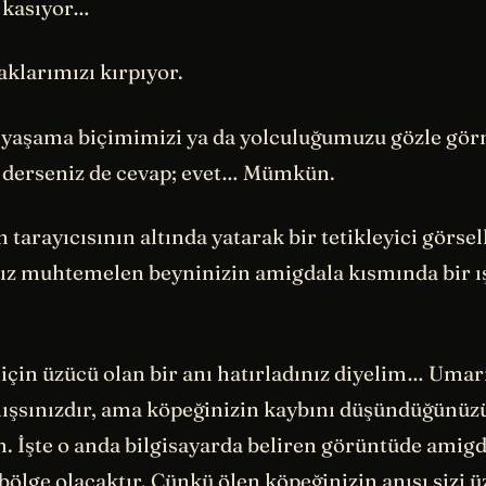
 kasıyor…
klarımızı kırpıyor.
 yaşama biçimimizi ya da yolculuğumuzu gözle gö
erseniz de cevap; evet… Mümkün.
n tarayıcısının altında yatarak bir tetikleyici görsel
nız muhtemelen beyninizin amigdala kısmında bir ı
 için üzücü olan bir anı hatırladınız diyelim… Umar
şsınızdır, ama köpeğinizin kaybını düşündüğünüz
. İşte o anda bilgisayarda beliren görüntüde amigd
 bölge olacaktır. Çünkü ölen köpeğinizin anısı sizi 