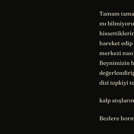
Tamam tamam
mı bilmiyorum
hissettikleri
hareket edip
merkezi nasıl
Beynimizin b
değerlendiri
dizi tepkiyi t
kalp atışların
Bezlere horm