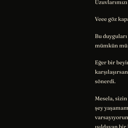
Uzuvlarımızı
Veee göz kapa
Bu duyguları
mümkün mü d
Eğer bir beyi
karşılaşırsa
sönerdi.
Mesela, sizin
şey yaşamamı
varsayıyorum
ışıldayan bir