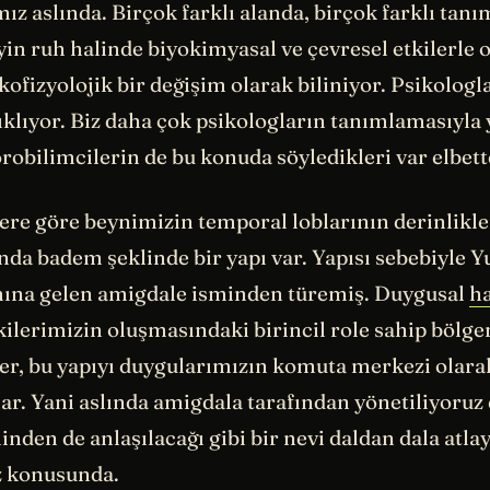
mız aslında. Birçok farklı alanda, birçok farklı tanı
in ruh halinde biyokimyasal ve çevresel etkilerle 
ofizyolojik bir değişim olarak biliniyor. Psikolog
ıklıyor. Biz daha çok psikologların tanımlamasıyla 
robilimcilerin de bu konuda söyledikleri var elbett
ere göre beynimizin temporal loblarının derinlikl
nda badem şeklinde bir yapı var. Yapısı sebebiyle 
ına gelen amigdale isminden türemiş. Duygusal
h
ilerimizin oluşmasındaki birincil role sahip bölge
er, bu yapıyı duygularımızın komuta merkezi olara
ar. Yani aslında amigdala tarafından yönetiliyoruz 
inden de anlaşılacağı gibi bir nevi daldan dala atla
z konusunda.