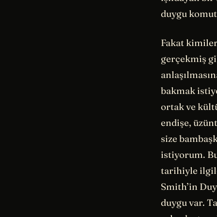
duygu komuta
Fakat kimiler
gerçekmiş gi
anlaşılmasına
bakmak istiy
ortak ve kült
endişe, üzünt
size bambaşk
istiyorum. B
tarihiyle ilg
Smith’in Duyg
duygu var. T