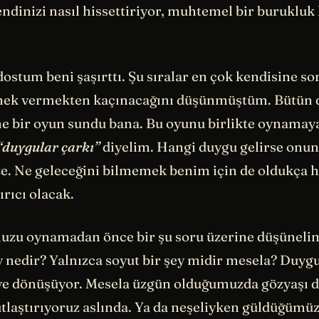
ndinizi nasıl hissettiriyor, muhtemel bir burukluk
stum beni şaşırttı. Şu sıralar en çok kendisine so
nek vermekten kaçınacağını düşünmüştüm. Bütün 
e bir oyun sundu bana. Bu oyunu birlikte oynamaya
“duygular çarkı”
diyelim. Hangi duygu gelirse onun
ze. Ne geleceğini bilmemek benim için de oldukça h
rıcı olacak.
zu oynamadan önce bir şu soru üzerine düşünel
 nedir? Yalnızca soyut bir şey midir mesela? Duygu
ye dönüşüyor. Mesela üzgün olduğumuzda gözyaşı 
utlaştırıyoruz aslında. Ya da neşeliyken güldüğümü