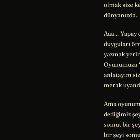
olmak size ke
dünyanızda.
Aaa… Yapay do
duyguları ör
yazmak yerin
Oyunumuza
anlatayım si
merak uyandı
Ama oyunumu
dediğimiz şey
somut bir şe
bir şeyi som