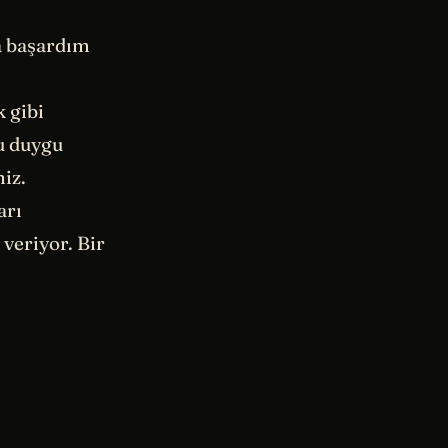
a başardım
 gibi
u duygu
niz.
arı
veriyor. Bir