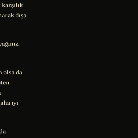
 karşılık
narak dışa
cağınız.
n olsa da
pten
a
aha iyi
zla