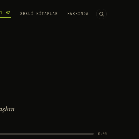
11 HZ
SESLI KITAPLAR
HAKKINDA
aşkın
0:00