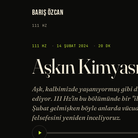
BARIŞ ÖZCAN
111 HZ
111 HZ
·
14 ŞUBAT 2024
·
20 DK
Aşkın Kimyası
Aşk, kalbimizde yaşanıyormuş gibi d
ediyor. 111 Hz'in bu bölümünde bir "i
Şubat gelmişken böyle anlarda vücud
felsefesini yeniden inceliyoruz.