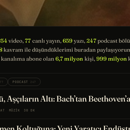
854
video,
77
canlı yayın,
659
yazı,
247
podcast böl
8
kavram ile düşündüklerimi buradan paylaşıyorum.
kanalıma abone olan
6,7 milyon
kişi,
999 milyon
k
PODCAST
77
247
, Aşçıların Altı: Bach’tan Beethoven’
NAT
MÜZIK
30 DK
men Koltuğuna: Yeni Yaratıcı Endüst