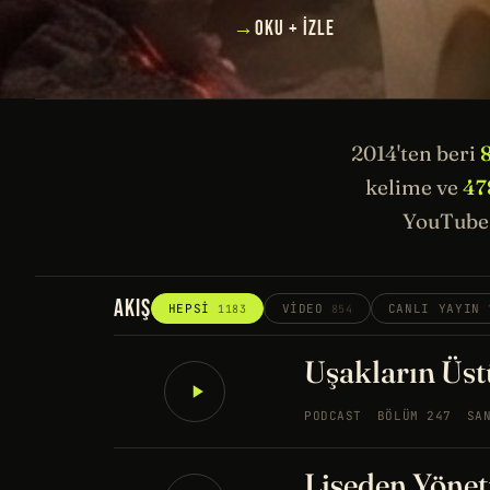
→
OKU + İZLE
2014'ten beri
kelime ve
47
YouTube 
AKIŞ
HEPSI
VIDEO
CANLI YAYIN
1183
854
Uşakların Üstü
PODCAST
BÖLÜM 247
SA
Liseden Yönet