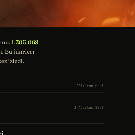
ümü,
1.305.068
 Bu fikirleri
ez izledi.
2014'ten beri
a
3 Ağustos 2026
ri