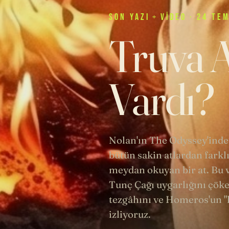
SON
YAZI
+
VIDEO
· 24 TE
Truva A
Vardı?
Nolan'ın The Odyssey'inde
bütün sakin atlardan farklı
meydan okuyan bir at. Bu v
Tunç Çağı uygarlığını çöke
tezgâhını ve Homeros'un "k
izliyoruz.