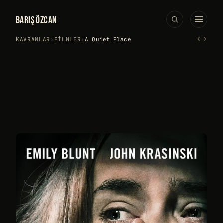
BARIŞ ÖZCAN
‹
›
KAVRAMLAR
›
FILMLER
›
A Quiet Place